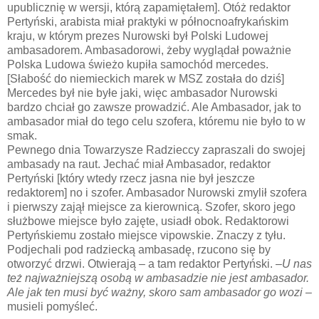
upublicznię w wersji, którą zapamiętałem]. Otóż redaktor
Pertyński, arabista miał praktyki w północnoafrykańskim
kraju, w którym prezes Nurowski był Polski Ludowej
ambasadorem. Ambasadorowi, żeby wyglądał poważnie
Polska Ludowa świeżo kupiła samochód mercedes.
[Słabość do niemieckich marek w MSZ została do dziś]
Mercedes był nie byłe jaki, więc ambasador Nurowski
bardzo chciał go zawsze prowadzić. Ale Ambasador, jak to
ambasador miał do tego celu szofera, któremu nie było to w
smak.
Pewnego dnia Towarzysze Radzieccy zapraszali do swojej
ambasady na raut. Jechać miał Ambasador, redaktor
Pertyński [który wtedy rzecz jasna nie był jeszcze
redaktorem] no i szofer. Ambasador Nurowski zmylił szofera
i pierwszy zajął miejsce za kierownicą. Szofer, skoro jego
służbowe miejsce było zajęte, usiadł obok. Redaktorowi
Pertyńskiemu zostało miejsce vipowskie. Znaczy z tyłu.
Podjechali pod radziecką ambasadę, rzucono się by
otworzyć drzwi. Otwierają – a tam redaktor Pertyński. –
U nas
też najważniejszą osobą w ambasadzie nie jest ambasador.
Ale jak ten musi być ważny, skoro sam ambasador go wozi
–
musieli pomyśleć.