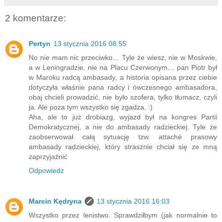
2 komentarze:
Pertyn
13 stycznia 2016 08:55
No nie mam nic przeciwko… Tyle że wiesz, nie w Moskwie,
a w Leningradzie, nie na Placu Czerwonym… pan Piotr był
w Maroku radcą ambasady, a historia opisana przez ciebie
dotyczyła właśnie pana radcy i ówczesnego ambasadora,
obaj chcieli prowadzić, nie było szofera, tylko tłumacz, czyli
ja. Ale poza tym wszystko się zgadza. :)
Aha, ale to już drobiazg, wyjazd był na kongres Partii
Demokratycznej, a nie do ambasady radzieckiej. Tyle że
zaobserwował całą sytuację tzw. attaché prasowy
ambasady radzieckiej, który strasznie chciał się ze mną
zaprzyjaźnić
Odpowiedz
Marcin Kędryna
13 stycznia 2016 16:03
Wszystko przez lenistwo. Sprawdziłbym (jak normalnie to