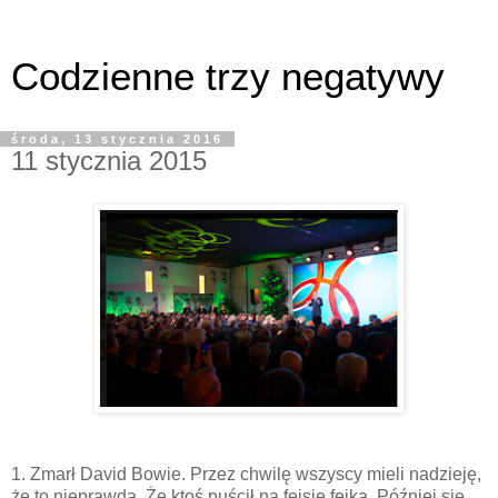
Codzienne trzy negatywy
środa, 13 stycznia 2016
11 stycznia 2015
1. Zmarł David Bowie. Przez chwilę wszyscy mieli nadzieję,
że to nieprawda. Że ktoś puścił na fejsie fejka. Później się