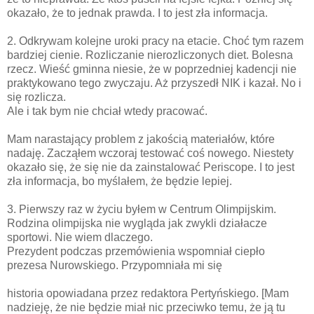
okazało, że to jednak prawda. I to jest zła informacja.
2. Odkrywam kolejne uroki pracy na etacie. Choć tym razem
bardziej cienie. Rozliczanie nierozliczonych diet. Bolesna
rzecz. Wieść gminna niesie, że w poprzedniej kadencji nie
praktykowano tego zwyczaju. Aż przyszedł NIK i kazał. No i
się rozlicza.
Ale i tak bym nie chciał wtedy pracować.
Mam narastający problem z jakością materiałów, które
nadaję. Zacząłem wczoraj testować coś nowego. Niestety
okazało się, że się nie da zainstalować Periscope. I to jest
zła informacja, bo myślałem, że będzie lepiej.
3. Pierwszy raz w życiu byłem w Centrum Olimpijskim.
Rodzina olimpijska nie wygląda jak zwykli działacze
sportowi. Nie wiem dlaczego.
Prezydent podczas przemówienia wspomniał ciepło
prezesa Nurowskiego. Przypomniała mi się
historia opowiadana przez redaktora Pertyńskiego. [Mam
nadzieję, że nie będzie miał nic przeciwko temu, że ją tu