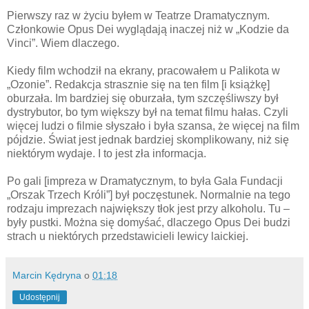
Pierwszy raz w życiu byłem w Teatrze Dramatycznym.
Członkowie Opus Dei wyglądają inaczej niż w „Kodzie da
Vinci”. Wiem dlaczego.
Kiedy film wchodził na ekrany, pracowałem u Palikota w
„Ozonie”. Redakcja strasznie się na ten film [i książkę]
oburzała. Im bardziej się oburzała, tym szczęśliwszy był
dystrybutor, bo tym większy był na temat filmu hałas. Czyli
więcej ludzi o filmie słyszało i była szansa, że więcej na film
pójdzie. Świat jest jednak bardziej skomplikowany, niż się
niektórym wydaje. I to jest zła informacja.
Po gali [impreza w Dramatycznym, to była Gala Fundacji
„Orszak Trzech Króli”] był poczęstunek. Normalnie na tego
rodzaju imprezach największy tłok jest przy alkoholu. Tu –
były pustki. Można się domyśać, dlaczego Opus Dei budzi
strach u niektórych przedstawicieli lewicy laickiej.
Marcin Kędryna
o
01:18
Udostępnij