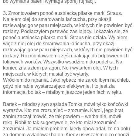
bo wymiana baterii wymaga sporej rujnacji.
3. Zmontowałem ponoć austriacką pilarkę marki Straus.
Nalałem olej do smarowania łańcucha, przy okazji
rozlewając go w paru miejscach, w których nie powinien być
rozlany. Podłączyłem przewód zasilający. I okazało się, że
ponoć austriacka pilarka marki Straus nie działa. Wylałem
więc z niej olej do smarowania łańcucha, przy okazji
rozlewając go w paru miejscach, w których nie powinien być
rozlany. Rozmontowałem części pakując do odpowiednich
foliowych worków. Wszystko wsadziłem do pudełka. Na
koniec znalazłem paragon. No i wytarłem olej. W tych
miejscach, w których musiał być wytarty.
Wróciłem do rąbania. Jako rębacz nie zarobiłbym na chleb,
gdyż nie rąbię wystarczająco efektywnie. I to jest zła
informacja, bo tak – miałbym jeszcze jeden fach w ręku.
Bartek – młodszy syn sąsiada Tomka mówi tylko końcówki
wyrazów. Kto ma zrozumieć – zrozumie. Karol, jego brat
zanim zaczął mówić, że tak powiem – werbalnie, mówił
ręką. Robił to tak sugestywnie, że kto miał zrozumieć –
zrozumiał. Ja miałem problem, kiedy opowiadał, że na polu
za domem wylądował balon. Kiedy usłyszałem o co chodzi