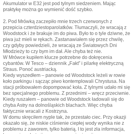
Akumulator w E32 jest pod tylnym siedzeniem. Mając
praktykę można go wymienić dość szybko.
2. Pod Mrówką zaczepiło mnie trzech czerwonych z
przepicia czterdziestoparolatków. Tłumaczyli, że wracają z
Woodstock i że brakuje im do piwa. Było to o tyle dziwne, że
piwa już mieli w rękach. Zastanawiałem się przez chwilę,
czy gdyby powiedzieli, że wracają ze Światowych Dni
Młodzieży to czy bym im dał. Ale chyba też nie.
W Mrówce kupiłem klucze potrzebne do dokręcenia
cybantów. W Tesco – dziennik „Fakt” i pilarkę elektryczną
Straus. Ponoć austriacką.
Kiedy wyszedłem – panowie od Woodstock leżeli w rowie
koło parkingu i sącząc piwo kontemplowali Chrystusa. Na
stacji próbowałem dopompować koła. Z tylnymi udało mi się
bez specjalnego problemu. Z przednimi – wręcz przeciwnie.
Kiedy ruszałem – panowie od Woodstock ładowali się do
chyba Astry na dolnośląskich blachach. Więc chyba
faktycznie wracali z Kostrzyna.
W domu skręciłem nyple tak, że przestało ciec. Przy okazji
okazało się, że niskie ciśnienie ciepłej wody wynika nie z
problemu z zaworem, tylko baterią. I to jest zła informacja,