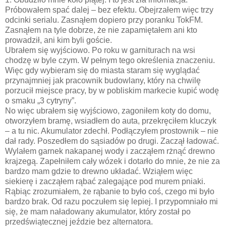
Próbowałem spać dalej – bez efektu. Obejrzałem więc trzy
odcinki serialu. Zasnąłem dopiero przy poranku TokFM.
Zasnąłem na tyle dobrze, że nie zapamiętałem ani kto
prowadził, ani kim byli goście.
Ubrałem się wyjściowo. Po roku w garniturach na wsi
chodzę w byle czym. W pełnym tego określenia znaczeniu.
Więc gdy wybieram się do miasta staram się wyglądać
przynajmniej jak pracownik budowlany, który na chwilę
porzucił miejsce pracy, by w pobliskim markecie kupić wodę
o smaku „3 cytryny”.
No więc ubrałem się wyjściowo, zagoniłem koty do domu,
otworzyłem bramę, wsiadłem do auta, przekręciłem kluczyk
– a tu nic. Akumulator zdechł. Podłączyłem prostownik – nie
dał rady. Poszedłem do sąsiadów po drugi. Zaczął ładować.
Wylałem garnek nakapanej wody i zacząłem rżnąć drewno
krajzegą. Zapełniłem cały wózek i dotarło do mnie, że nie za
bardzo mam gdzie to drewno układać. Wziąłem więc
siekierę i zacząłem rąbać zalegające pod murem pniaki.
Rąbiąc zrozumiałem, że rąbanie to było coś, czego mi było
bardzo brak. Od razu poczułem się lepiej. I przypomniało mi
się, że mam naładowany akumulator, który został po
przedświątecznej jeździe bez alternatora.