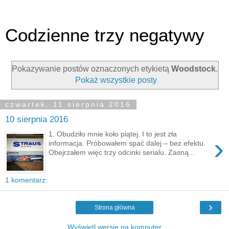
Codzienne trzy negatywy
Pokazywanie postów oznaczonych etykietą
Woodstock
.
Pokaż wszystkie posty
czwartek, 11 sierpnia 2016
10 sierpnia 2016
1. Obudziło mnie koło piątej. I to jest zła
›
informacja. Próbowałem spać dalej – bez efektu.
Obejrzałem więc trzy odcinki serialu. Zasną...
1 komentarz:
›
Strona główna
Wyświetl wersję na komputer