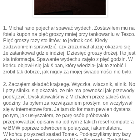
1. Michał rano pojechał spawać wydech. Zostawiłem mu na
fotelu kupon na pięć groszy mniej przy tankowaniu w Tesco.
Pięć groszy razy sto litrów, to jednak coś. Kiedy
zadzwoniłem sprawdzić, czy zrozumiał aluzję okazało się,
że zatankował gdzie indziej. Dziesięć groszy drożej. I to jest
zła informacja. Spawanie wydechu zajęło z pięć godzin. W
końcu objawił się jakiś pan, który wiedział jak to zrobić i
zrobił tak dobrze, jak nigdy za mojej świadomości nie było.
2. Zacząłem składać krajzegę. Wtyczka, włącznik, silnik. No
i przy silniku się okazało, że nie ma pewności jak przewody
podłączyć. Dyskutowaliśmy z Michałem przez jakieś dwie
godziny. Ja byłem za rozwiązaniem prostym, on wczytywał
się w internetowe fora. Ja tam do for mam pewien dystans
po tym, jak usłyszałem, że parę osób próbowało
przeprowadzić opisany na jednym z takich reset komputera
w BMW poprzez odwrócenie polaryzacji akumulatora.
W końcu przyszedł sąsiad Tomek. Podłączyliśmy trzy fazy