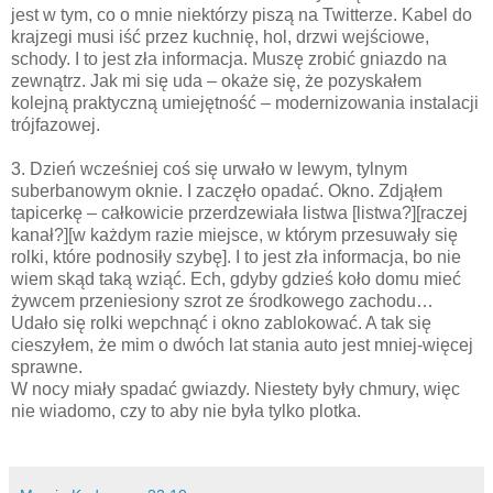
jest w tym, co o mnie niektórzy piszą na Twitterze. Kabel do
krajzegi musi iść przez kuchnię, hol, drzwi wejściowe,
schody. I to jest zła informacja. Muszę zrobić gniazdo na
zewnątrz. Jak mi się uda – okaże się, że pozyskałem
kolejną praktyczną umiejętność – modernizowania instalacji
trójfazowej.
3. Dzień wcześniej coś się urwało w lewym, tylnym
suberbanowym oknie. I zaczęło opadać. Okno. Zdjąłem
tapicerkę – całkowicie przerdzewiała listwa [listwa?][raczej
kanał?][w każdym razie miejsce, w którym przesuwały się
rolki, które podnosiły szybę]. I to jest zła informacja, bo nie
wiem skąd taką wziąć. Ech, gdyby gdzieś koło domu mieć
żywcem przeniesiony szrot ze środkowego zachodu…
Udało się rolki wepchnąć i okno zablokować. A tak się
cieszyłem, że mim o dwóch lat stania auto jest mniej-więcej
sprawne.
W nocy miały spadać gwiazdy. Niestety były chmury, więc
nie wiadomo, czy to aby nie była tylko plotka.