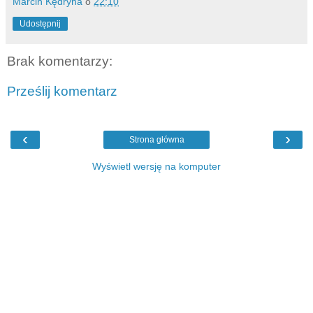
Marcin Kędryna
o
22:10
Udostępnij
Brak komentarzy:
Prześlij komentarz
‹
›
Strona główna
Wyświetl wersję na komputer