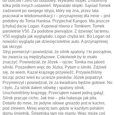
do bolców i zero do obudowy. Wywaliło stopki. Zrobiliśmy
kilka prób innych ustawień. Wywalało stopki. Sąsiad Tomek
zadzwonił po swojego stryja, który się zna, przez lata
pracował w telekomunikacji i – przynajmniej dla mnie – jest
podobny do Toma Hanksa. Przyjechał Kangoo. Ma jeszcze
[chyba] dacię Logan. Kupował równo z Tomkiem. Tomek
paroletnie V50. Za podobne pieniądze. Z dziesięć lat temu.
V50 wygląda jak wyglądało. Logan chyba też. Bo Logan od
nowości wygląda jak dziesięcioletnie auto. A przynajmniej
tak skrzypi.
Stryj pomierzył i powiedział, że silnik spalony. I to porządnie,
bo zwarcia są międzyfazowe. Cokolwiek by to miało
znaczyć. Powiedział, że Józek – ojciec Tomka ma jakieś
silniki. Poszedłem więc do Józka. Pytam o silniki. Zdziwił
się, że wiem. Kazał krajzegę przywieźć. Przywieźliśmy
tocząc przez wieś ku uciesze piesków. Józek popatrzył.
Przymierzył i powiedział, że za kwadrans będzie gotowe. No
i było. Za silnik dałem stówkę i spalony silnik.
Uruchomiliśmy krajzegę. Przeciąłem nawet jedną gałąź.
Silnik pracuje cicho. Jak tnie – piła hałasuje jak piła.
Dotarło do mnie, że jedyne siłowe gniazdo jest w kuchni,
pod zlewem. Mniej więcej tam, gdzie w każdym polskim
domu śmietnik. Śmietnika tam nie mamy. Więc może coś