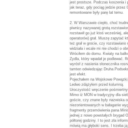
jest prostsze. Podczas koszenia i 
jak teraz, gdy pociąg jedzie przez
remontowane były parę lat temu.
2. W Warszawie ciepło, choć trudno
piwnicy nazywanej grotą rozstawio
rozstawił go już ktoś wcześniej, a
operatorów) grał. Muszę zapytać k
też grał w grocie, czy rozstawian
widziała i wcale mi nie chodzi o ob
Wróciłem do domu. Kwiaty na balko
Zydla, który wpadał je podlewać. R
wyrósł z nasienia słonecznika ros
tamten odwiedzając Druha Podsekre
jest efekt.
Pojechałem na Wojskowe Powązki. K
Ledwo zdążyłem przed kolumną.
Uroczystość wręczenie pośmiertny
Mimo iż MON w tradycyjny dla siebi
goście, czy znane były nazwiska o
niezorientowanych w bałaganie wygl
fragmenty przemówienia pana Minist
jednej z nowo powstałych brygad OT
półtorej godziny. I to jest zła inf
mówią ma głęboki sens. I trzeba ją