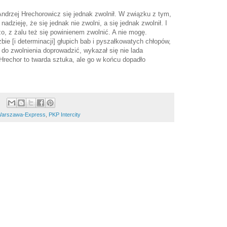
Andrzej Hrechorowicz się jednak zwolnił. W związku z tym,
nadzieję, że się jednak nie zwolni, a się jednak zwolnił. I
zo, z żalu też się powinienem zwolnić. A nie mogę.
zbie [i determinacji] głupich bab i pyszałkowatych chłopów,
a do zwolnienia doprowadzić, wykazał się nie lada
Hrechor to twarda sztuka, ale go w końcu dopadło
-Warszawa-Express
,
PKP Intercity