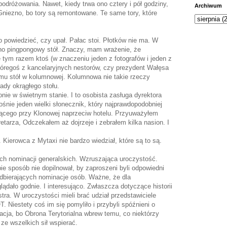
podróżowania. Nawet, kiedy trwa ono cztery i pół godziny,
Archiwum
 Gniezno, bo tory są remontowane. Te same tory, które
 powiedzieć, czy upał. Pałac stoi. Płotków nie ma. W
no pingpongowy stół. Znaczy, mam wrażenie, że
le tym razem ktoś (w znaczeniu jeden z fotografów i jeden z
tóregoś z kancelaryjnych nestorów, czy prezydent Wałęsa
o mu stół w kolumnowej. Kolumnowa nie takie rzeczy
rady okrągłego stołu.
nie w świetnym stanie. I to osobista zasługa dyrektora
ośnie jeden wielki słonecznik, który najprawdopodobniej
nącego przy Klonowej naprzeciw hotelu. Przyuważyłem
tarza, Odczekałem aż dojrzeje i zebrałem kilka nasion. I
ierowca z Mytaxi nie bardzo wiedział, które są to są.
ch nominacji generalskich. Wzruszająca uroczystość.
e sposób nie dopilnował, by zaproszeni byli odpowiedni
dbierających nominacje osób. Ważne, że dla
ądało godnie. I interesująco. Zwłaszcza dotyczące historii
ra. W uroczystości mieli brać udział przedstawiciele
. Niestety coś im się pomyliło i przybyli spóźnieni o
ormacja, bo Obrona Terytorialna wbrew temu, co niektórzy
 ze wszelkich sił wspierać.