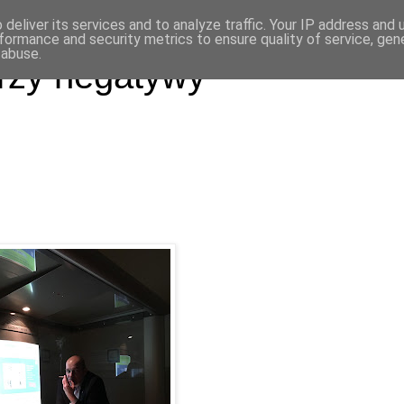
deliver its services and to analyze traffic. Your IP address and
formance and security metrics to ensure quality of service, ge
 abuse.
rzy negatywy