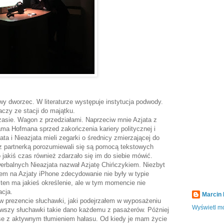
wy dworzec. W literaturze występuje instytucja podwody.
czy ze stacji do majątku.
czasie. Wagon z przedziałami. Naprzeciw mnie Azjata z
ama Hofmana sprzed zakończenia kariery politycznej i
ta i Nieazjata mieli zegarki o średnicy zmierzającej do
 z partnerką porozumiewali się są pomocą tekstowych
jakiś czas również zdarzało się im do siebie mówić.
erbalnych Nieazjata nazwał Azjatę Chińczykiem. Niezbyt
ałem na Azjaty iPhone zdecydowanie nie były w typie
ten ma jakieś określenie, ale w tym momencie nie
acja.
Marcin
w prezencie słuchawki, jaki podejrzałem w wyposażeniu
Wyświetl mó
erwszy słuchawki takie dano każdemu z pasażerów. Póżniej
ose z aktywnym tłumieniem hałasu. Od kiedy je mam życie