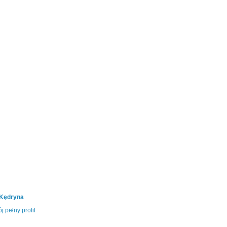
 Kędryna
j pełny profil