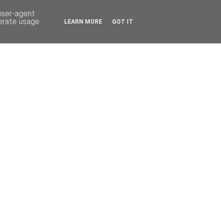
 user-agent
nerate usage
LEARN MORE
GOT IT