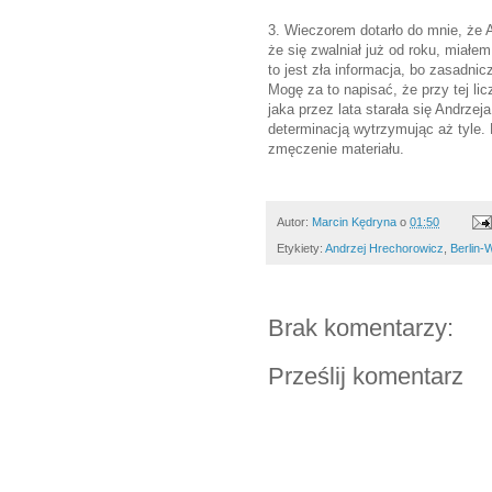
3. Wieczorem dotarło do mnie, że 
że się zwalniał już od roku, miałem 
to jest zła informacja, bo zasadnic
Mogę za to napisać, że przy tej lic
jaka przez lata starała się Andrzej
determinacją wytrzymując aż tyle. 
zmęczenie materiału.
Autor:
Marcin Kędryna
o
01:50
Etykiety:
Andrzej Hrechorowicz
,
Berlin
Brak komentarzy:
Prześlij komentarz