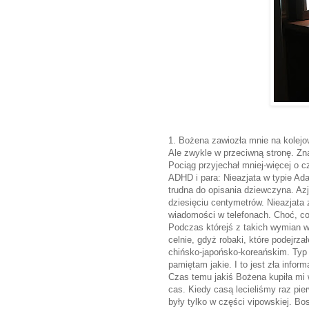
1. Bożena zawiozła mnie na kolejo
Ale zwykle w przeciwną stronę. Zna
Pociąg przyjechał mniej-więcej o 
ADHD i para: Nieazjata w typie Ad
trudna do opisania dziewczyna. Azja
dziesięciu centymetrów. Nieazjata
wiadomości w telefonach. Choć, co 
Podczas którejś z takich wymian w
celnie, gdyż robaki, które podejrz
chińsko-japońsko-koreańskim. Typ 
pamiętam jakie. I to jest zła inform
Czas temu jakiś Bożena kupiła mi 
cas. Kiedy casą lecieliśmy raz pi
były tylko w części vipowskiej. B