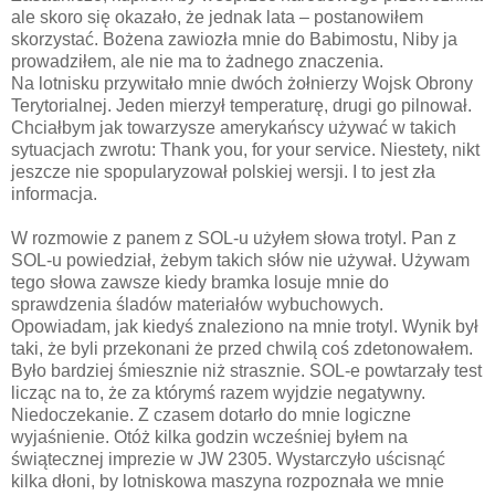
ale skoro się okazało, że jednak lata – postanowiłem
skorzystać. Bożena zawiozła mnie do Babimostu, Niby ja
prowadziłem, ale nie ma to żadnego znaczenia.
Na lotnisku przywitało mnie dwóch żołnierzy Wojsk Obrony
Terytorialnej. Jeden mierzył temperaturę, drugi go pilnował.
Chciałbym jak towarzysze amerykańscy używać w takich
sytuacjach zwrotu: Thank you, for your service. Niestety, nikt
jeszcze nie spopularyzował polskiej wersji. I to jest zła
informacja.
W rozmowie z panem z SOL-u użyłem słowa trotyl. Pan z
SOL-u powiedział, żebym takich słów nie używał. Używam
tego słowa zawsze kiedy bramka losuje mnie do
sprawdzenia śladów materiałów wybuchowych.
Opowiadam, jak kiedyś znaleziono na mnie trotyl. Wynik był
taki, że byli przekonani że przed chwilą coś zdetonowałem.
Było bardziej śmiesznie niż strasznie. SOL-e powtarzały test
licząc na to, że za którymś razem wyjdzie negatywny.
Niedoczekanie. Z czasem dotarło do mnie logiczne
wyjaśnienie. Otóż kilka godzin wcześniej byłem na
świątecznej imprezie w JW 2305. Wystarczyło uścisnąć
kilka dłoni, by lotniskowa maszyna rozpoznała we mnie