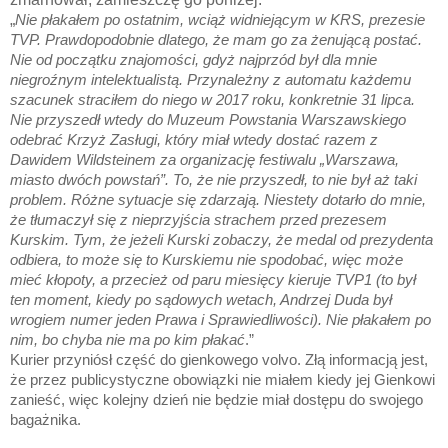
„
Nie płakałem po ostatnim, wciąż widniejącym w KRS, prezesie
TVP. Prawdopodobnie dlatego, że mam go za żenującą postać.
Nie od początku znajomości, gdyż najprzód był dla mnie
niegroźnym intelektualistą. Przynależny z automatu każdemu
szacunek straciłem do niego w 2017 roku, konkretnie 31 lipca.
Nie przyszedł wtedy do Muzeum Powstania Warszawskiego
odebrać Krzyż Zasługi, który miał wtedy dostać razem z
Dawidem Wildsteinem za organizację festiwalu „Warszawa,
miasto dwóch powstań”. To, że nie przyszedł, to nie był aż taki
problem. Różne sytuacje się zdarzają. Niestety dotarło do mnie,
że tłumaczył się z nieprzyjścia strachem przed prezesem
Kurskim. Tym, że jeżeli Kurski zobaczy, że medal od prezydenta
odbiera, to może się to Kurskiemu nie spodobać, więc może
mieć kłopoty, a przecież od paru miesięcy kieruje TVP1 (to był
ten moment, kiedy po sądowych wetach, Andrzej Duda był
wrogiem numer jeden Prawa i Sprawiedliwości). Nie płakałem po
nim, bo chyba nie ma po kim płakać
.”
Kurier przyniósł część do gienkowego volvo. Złą informacją jest,
że przez publicystyczne obowiązki nie miałem kiedy jej Gienkowi
zanieść, więc kolejny dzień nie będzie miał dostępu do swojego
bagażnika.