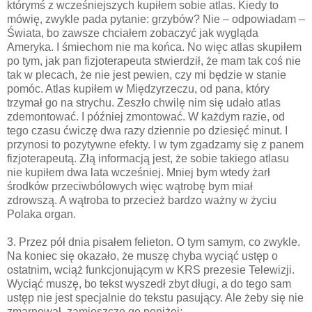
którymś z wcześniejszych kupiłem sobie atlas. Kiedy to
mówię, zwykle pada pytanie: grzybów? Nie – odpowiadam –
Świata, bo zawsze chciałem zobaczyć jak wygląda
Ameryka. I śmiechom nie ma końca. No więc atlas skupiłem
po tym, jak pan fizjoterapeuta stwierdził, że mam tak coś nie
tak w plecach, że nie jest pewien, czy mi będzie w stanie
pomóc. Atlas kupiłem w Międzyrzeczu, od pana, który
trzymał go na strychu. Zeszło chwilę nim się udało atlas
zdemontować. I później zmontować. W każdym razie, od
tego czasu ćwiczę dwa razy dziennie po dziesięć minut. I
przynosi to pozytywne efekty. I w tym zgadzamy się z panem
fizjoterapeutą. Złą informacją jest, że sobie takiego atlasu
nie kupiłem dwa lata wcześniej. Mniej bym wtedy żarł
środków przeciwbólowych więc wątrobę bym miał
zdrowszą. A wątroba to przecież bardzo ważny w życiu
Polaka organ.
3. Przez pół dnia pisałem felieton. O tym samym, co zwykle.
Na koniec się okazało, że muszę chyba wyciąć ustęp o
ostatnim, wciąż funkcjonującym w KRS prezesie Telewizji.
Wyciąć muszę, bo tekst wyszedł zbyt długi, a do tego sam
ustęp nie jest specjalnie do tekstu pasujący. Ale żeby się nie
zmarnował, zamieszczę go poniżej: