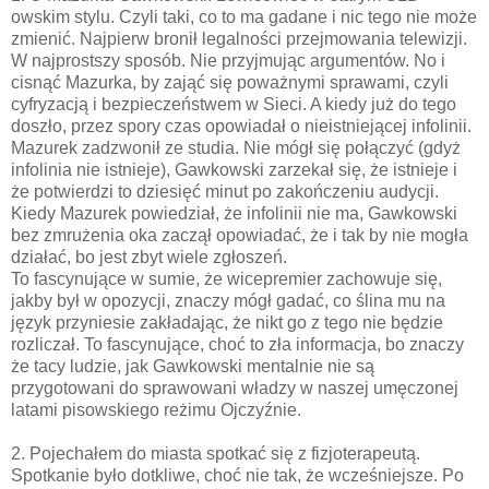
owskim stylu. Czyli taki, co to ma gadane i nic tego nie może
zmienić. Najpierw bronił legalności przejmowania telewizji.
W najprostszy sposób. Nie przyjmując argumentów. No i
cisnąć Mazurka, by zająć się poważnymi sprawami, czyli
cyfryzacją i bezpieczeństwem w Sieci. A kiedy już do tego
doszło, przez spory czas opowiadał o nieistniejącej infolinii.
Mazurek zadzwonił ze studia. Nie mógł się połączyć (gdyż
infolinia nie istnieje), Gawkowski zarzekał się, że istnieje i
że potwierdzi to dziesięć minut po zakończeniu audycji.
Kiedy Mazurek powiedział, że infolinii nie ma, Gawkowski
bez zmrużenia oka zaczął opowiadać, że i tak by nie mogła
działać, bo jest zbyt wiele zgłoszeń.
To fascynujące w sumie, że wicepremier zachowuje się,
jakby był w opozycji, znaczy mógł gadać, co ślina mu na
język przyniesie zakładając, że nikt go z tego nie będzie
rozliczał. To fascynujące, choć to zła informacja, bo znaczy
że tacy ludzie, jak Gawkowski mentalnie nie są
przygotowani do sprawowani władzy w naszej umęczonej
latami pisowskiego reżimu Ojczyźnie.
2. Pojechałem do miasta spotkać się z fizjoterapeutą.
Spotkanie było dotkliwe, choć nie tak, że wcześniejsze. Po