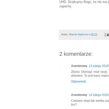
UHD. Dziękujmy Bogu, że nie ma j
zapachy.
Autor:
Marcin Kędryna
o
02:21
2 komentarze:
Anonimowy
13 lutego 2026
Zbysiu Stonoga miał rację: "
debetem. To jest wasz majes
Odpowiedz
Anonimowy
14 lutego 2026
Ciekawe skąd tak wielka zaz
boi?