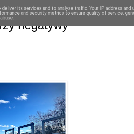
deliver its services and to analyze traffic. Your IP address and
formance and security metrics to ensure quality of service, ge
 abuse.
rzy negatywy