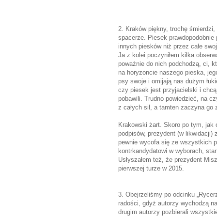
2. Kraków piękny, trochę śmierdzi,
spacerze. Piesek prawdopodobnie
innych piesków niż przez całe swoj
Ja z kolei poczyniłem kilka obserwa
poważnie do nich podchodzą, ci, kt
na horyzoncie naszego pieska, jeg
psy swoje i omijają nas dużym łuki
czy piesek jest przyjacielski i ch
pobawili. Trudno powiedzieć, na c
z całych sił, a tamten zaczyna go 
Krakowski żart. Skoro po tym, jak 
podpisów, prezydent (w likwidacji)
pewnie wycofa się ze wszystkich p
kontrkandydatowi w wyborach, sta
Usłyszałem też, że prezydent Misz
pierwszej turze w 2015.
3. Obejrzeliśmy po odcinku „Rycerz
radości, gdyż autorzy wychodzą na
drugim autorzy pozbierali wszystki