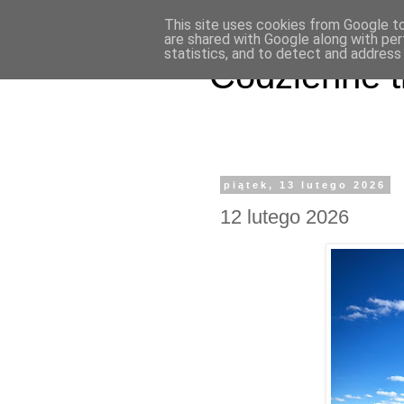
This site uses cookies from Google to 
are shared with Google along with per
statistics, and to detect and address
Codzienne t
piątek, 13 lutego 2026
12 lutego 2026