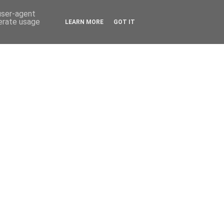
 user-agent
nerate usage
LEARN MORE
GOT IT