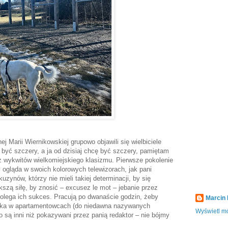
j Marii Wiernikowskiej grupowo objawili się wielbiciele
 być szczery, a ja od dzisiaj chcę być szczery, pamiętam
 z wykwitów wielkomiejskiego klasizmu. Pierwsze pokolenie
ogląda w swoich kolorowych telewizorach, jak pani
zynów, którzy nie mieli takiej determinacji, by się
ększą siłę, by znosić – excusez le mot – jebanie przez
olega ich sukces. Pracują po dwanaście godzin, żeby
Marcin
anka w apartamentowcach (do niedawna nazywanych
Wyświetl mó
o są inni niż pokazywani przez panią redaktor – nie bójmy