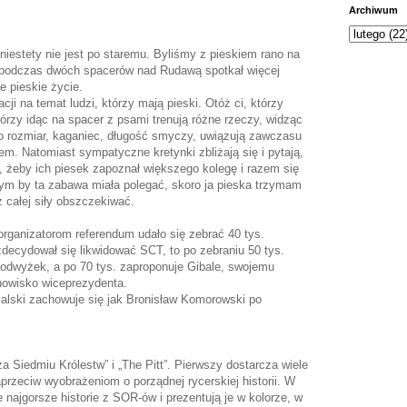
Archiwum
 niestety nie jest po staremu. Byliśmy z pieskiem rano na
 podczas dwóch spacerów nad Rudawą spotkał więcej
e pieskie życie.
cji na temat ludzi, którzy mają pieski. Otóż ci, którzy
órzy idąc na spacer z psami trenują różne rzeczy, widząc
o rozmiar, kaganiec, długość smyczy, uwiązują zawczasu
em. Natomiast sympatyczne kretynki zbliżają się i pytają,
cą, żeby ich piesek zapoznał większego kolegę i razem się
zym by ta zabawa miała polegać, skoro ja pieska trzymam
z całej siły obszczekiwać.
organizatorom referendum udało się zebrać 40 tys.
 zdecydował się likwidować SCT, to po zebraniu 50 tys.
odwyżek, a po 70 tys. zaproponuje Gibale, swojemu
nowisko wiceprezydenta.
alski zachowuje się jak Bronisław Komorowski po
a Siedmiu Królestw” i „The Pitt”. Pierwszy dostarcza wiele
przeciw wyobrażeniom o porządnej rycerskiej historii. W
e najgorsze historie z SOR-ów i prezentują je w kolorze, w