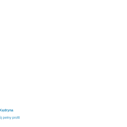
 Kędryna
j pełny profil