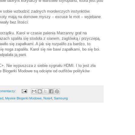
e labirynt korytarzy w warstwie styropianu, która jest pod
ię w sobie wzbudzić żadnych morderczych instynktów.
 koty mają na domowe myszy – excuse le mot – wyjebane.
wały bez litości.
rządku. Karol w czasie palenia Marzanny grał na
zach spaliła się stodoła z sianem, żaglówką i przyczepą.
awiło się zapałkami. A jak się rozpaliło za bardzo, to
ę noga zapaliła. Karol się nie bawi zapałkami, bo się boi.
dpalała ją pani.
C+. Nie wypuszcza z siebie sygnału HDMI. I to jest zła
e Blogerki Modowe są odcięte od outfitów polityków
omentarzy:
ed
,
Męskie Blogerki Modowe
,
Note4
,
Samsung