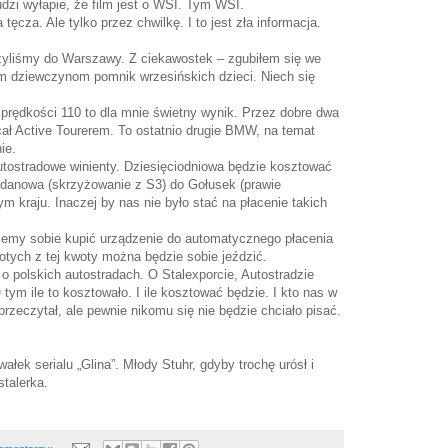
dzi wyłapie, że film jest o WSI. Tym WSI.
tęcza. Ale tylko przez chwilkę. I to jest zła informacja.
yliśmy do Warszawy. Z ciekawostek – zgubiłem się we
m dziewczynom pomnik wrzesińskich dzieci. Niech się
j prędkości 110 to dla mnie świetny wynik. Przez dobre dwa
ał Active Tourerem. To ostatnio drugie BMW, na temat
ie.
tostradowe winienty. Dziesięciodniowa będzie kosztować
ordanowa (skrzyżowanie z S3) do Gołusek (prawie
 kraju. Inaczej by nas nie było stać na płacenie takich
żemy sobie kupić urządzenie do automatycznego płacenia
otych z tej kwoty można będzie sobie jeździć.
o polskich autostradach. O Stalexporcie, Autostradzie
 O tym ile to kosztowało. I ile kosztować będzie. I kto nas w
rzeczytał, ale pewnie nikomu się nie będzie chciało pisać.
łek serialu „Glina”. Młody Stuhr, gdyby trochę urósł i
talerka.