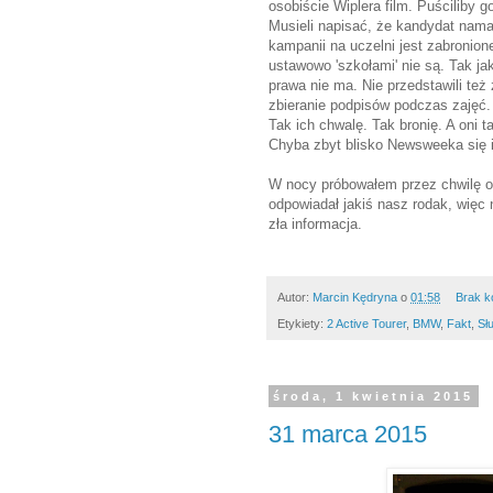
osobiście Wiplera film. Puściliby g
Musieli napisać, że kandydat nama
kampanii na uczelni jest zabronion
ustawowo 'szkołami' nie są. Tak jak
prawa nie ma. Nie przedstawili t
zbieranie podpisów podczas zajęć.
Tak ich chwalę. Tak bronię. A oni t
Chyba zbyt blisko Newsweeka się ic
W nocy próbowałem przez chwilę og
odpowiadał jakiś nasz rodak, więc 
zła informacja.
Autor:
Marcin Kędryna
o
01:58
Brak k
Etykiety:
2 Active Tourer
,
BMW
,
Fakt
,
Sł
środa, 1 kwietnia 2015
31 marca 2015