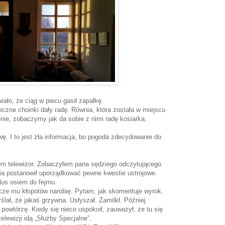
iało, że ciąg w piecu gasił zapałkę.
czne choinki dały radę. Równia, która została w miejscu
enie, zobaczymy jak da sobie z nimi radę kosiarka.
awę. I to jest zła informacja, bo pogoda zdecydowanie do
em telewizor. Zobaczyłem pana sędziego odczytującego
a postanowił uporządkować pewne kwestie ustrojowe.
lus osiem do fejmu.
cze mu kłopotów narobię. Pytam, jak skomentuje wyrok.
Myślał, że jakaś grzywna. Usłyszał. Zamilkł. Później
 powtórzę. Kiedy się nieco uspokoił, zauważył, że tu się
telewizji idą „Służby Specjalne”.