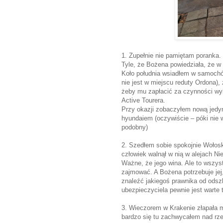
1. Zupełnie nie pamiętam poranka.
Tyle, że Bożena powiedziała, że w R
Koło południa wsiadłem w samochó
nie jest w miejscu reduty Ordona),
żeby mu zapłacić za czynności w
Active Tourera.
Przy okazji zobaczyłem nową jedynkę
hyundaiem (oczywiście – póki nie
podobny)
2. Szedłem sobie spokojnie Wołosk
człowiek walnął w nią w alejach Ni
Ważne, że jego wina. Ale to wszyst
zajmować. A Bożena potrzebuje jej
znaleźć jakiegoś prawnika od ods
ubezpieczyciela pewnie jest warte t
3. Wieczorem w Krakenie złapała m
bardzo się tu zachwycałem nad rzet