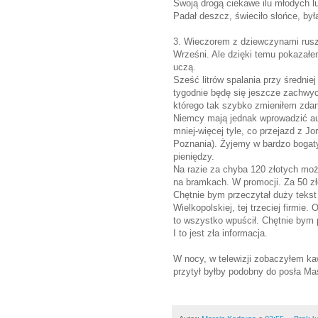
Swoją drogą ciekawe ilu młodych lu
Padał deszcz, świeciło słońce, była 
3. Wieczorem z dziewczynami rusz
Wrześni. Ale dzięki temu pokazałe
uczą.
Sześć litrów spalania przy średnie
tygodnie będę się jeszcze zachwyc
którego tak szybko zmieniłem zdan
Niemcy mają jednak wprowadzić au
mniej-więcej tyle, co przejazd z J
Poznania). Żyjemy w bardzo bogatym
pieniędzy.
Na razie za chyba 120 złotych mo
na bramkach. W promocji. Za 50 zł
Chętnie bym przeczytał duży tekst 
Wielkopolskiej, tej trzeciej firmie.
to wszystko wpuścił. Chętnie bym p
I to jest zła informacja.
W nocy, w telewizji zobaczyłem kawa
przytył byłby podobny do posła Mas