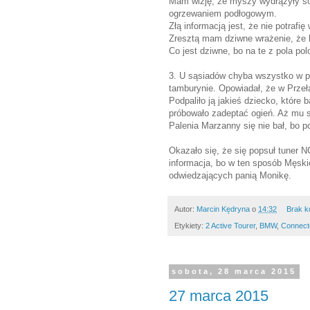
Mam wizję, że myszy wydrążyły sobi
ogrzewaniem podłogowym.
Złą informacją jest, że nie potraf
Zresztą mam dziwne wrażenie, że
Co jest dziwne, bo na te z pola polo
3. U sąsiadów chyba wszystko w po
tamburynie. Opowiadał, że w Przeła
Podpaliło ją jakieś dziecko, które b
próbowało zadeptać ogień. Aż mu si
Palenia Marzanny się nie bał, bo po
Okazało się, że się popsuł tuner N
informacja, bo w ten sposób Męski
odwiedzających panią Monikę.
Autor:
Marcin Kędryna
o
14:32
Brak k
Etykiety:
2 Active Tourer
,
BMW
,
Connect
sobota, 28 marca 2015
27 marca 2015