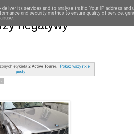
deliver its services and to analyze traffic. Your IP address and
formance and security metrics to ensure quality of service, ge
 abuse.
rzy negatywy
zonych etykietą
2 Active Tourer
.
Pokaż wszystkie
posty
15