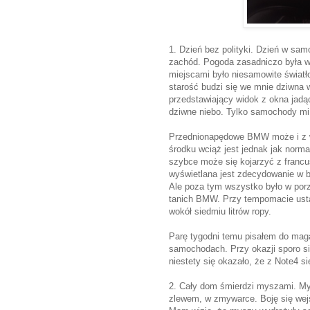
1. Dzień bez polityki. Dzień w sa
zachód. Pogoda zasadniczo była w 
miejscami było niesamowite światł
starość budzi się we mnie dziwna 
przedstawiający widok z okna jad
dziwne niebo. Tylko samochody mi 
Przednionapędowe BMW może i z w
środku wciąż jest jednak jak nor
szybce może się kojarzyć z francus
wyświetlana jest zdecydowanie w 
Ale poza tym wszystko było w porzą
tanich BMW. Przy tempomacie ust
wokół siedmiu litrów ropy.
Parę tygodni temu pisałem do mag
samochodach. Przy okazji sporo si
niestety się okazało, że z Note4 się
2. Cały dom śmierdzi myszami. Mys
zlewem, w zmywarce. Boję się wejść