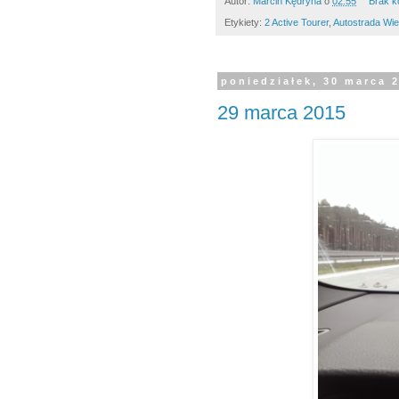
Autor:
Marcin Kędryna
o
02:55
Brak k
Etykiety:
2 Active Tourer
,
Autostrada Wie
poniedziałek, 30 marca 
29 marca 2015