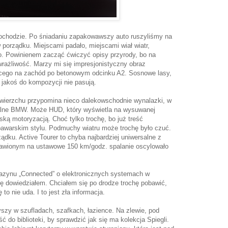
mochodzie. Po śniadaniu zapakowawszy auto ruszyliśmy na
porządku. Miejscami padało, miejscami wiał wiatr,
o. Powinienem zacząć ćwiczyć opisy przyrody, bo na
wrażliwość. Marzy mi się impresjonistyczny obraz
ącego na zachód po betonowym odcinku A2. Sosnowe lasy,
jakoś do kompozycji nie pasują.
ierzchu przypomina nieco dalekowschodnie wynalazki, w
malne BMW. Może HUD, który wyświetla na wysuwanej
ką motoryzacją. Choć tylko trochę, bo już treść
bawarskim stylu. Podmuchy wiatru może trochę było czuć.
dku. Active Tourer to chyba najbardziej uniwersalne z
awionym na ustawowe 150 km/godz. spalanie oscylowało
azynu „Connected” o elektronicznych systemach w
ę dowiedziałem. Chciałem się po drodze trochę pobawić,
 to nie uda. I to jest zła informacja.
zy w szufladach, szafkach, łazience. Na zlewie, pod
 do biblioteki, by sprawdzić jak się ma kolekcja Spiegli.