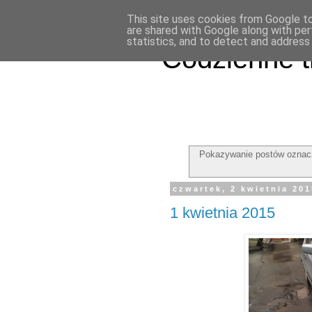
This site uses cookies from Google to 
are shared with Google along with per
statistics, and to detect and address
Codzienne t
Pokazywanie postów oznac
czwartek, 2 kwietnia 20
1 kwietnia 2015