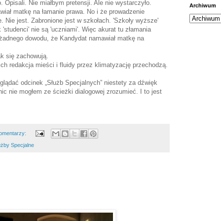
o. Opisali. Nie miałbym pretensji. Ale nie wystarczyło.
Archiwum
wiał matkę na łamanie prawa. No i że prowadzenie
e. Nie jest. Zabronione jest w szkołach. 'Szkoły wyższe'
 'studenci' nie są 'uczniami'. Więc akurat tu złamania
eż żadnego dowodu, że Kandydat namawiał matkę na
ak się zachowują.
h redakcja mieści i fluidy przez klimatyzację przechodzą.
lądać odcinek „Służb Specjalnych” niestety za dźwięk
nic nie mogłem ze ścieżki dialogowej zrozumieć. I to jest
omentarzy:
użby Specjalne