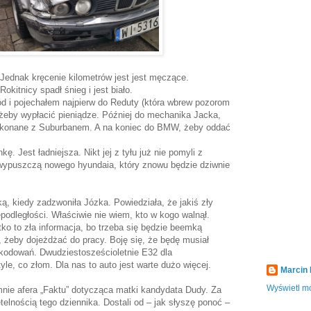
 Jednak kręcenie kilometrów jest jest męczące.
okitnicy spadł śnieg i jest biało.
d i pojechałem najpierw do Reduty (która wbrew pozorom
 żeby wypłacić pieniądze. Później do mechanika Jacka,
ykonane z Suburbanem. A na koniec do BMW, żeby oddać
. Jest ładniejsza. Nikt jej z tyłu już nie pomyli z
 wypuszczą nowego hyundaia, który znowu będzie dziwnie
ą, kiedy zadzwoniła Józka. Powiedziała, że jakiś zły
epodległości. Właściwie nie wiem, kto w kogo walnął.
ko to zła informacja, bo trzeba się będzie beemką
, żeby dojeżdżać do pracy. Boję się, że będę musiał
zkodowań. Dwudziestosześcioletnie E32 dla
yle, co złom. Dla nas to auto jest warte dużo więcej.
Marcin
Wyświetl mó
nie afera „Faktu” dotycząca matki kandydata Dudy. Za
elnością tego dziennika. Dostali od – jak słyszę ponoć –