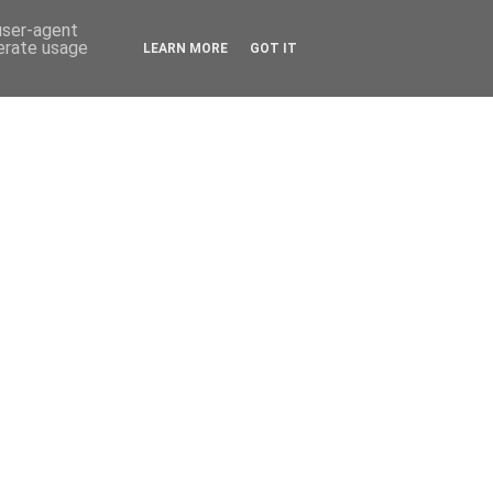
 user-agent
nerate usage
LEARN MORE
GOT IT