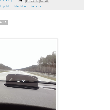
omentarzy:
lkopolska
,
BMW
,
Mariusz Kamiński
2015