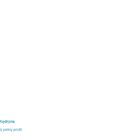
 Kędryna
j pełny profil