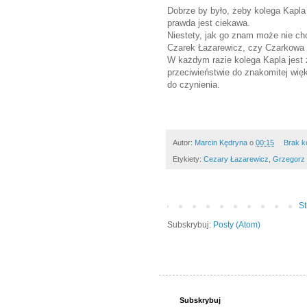
Dobrze by było, żeby kolega Kapla k
prawda jest ciekawa.
Niestety, jak go znam może nie ch
Czarek Łazarewicz, czy Czarkowa żo
W każdym razie kolega Kapla jes
przeciwieństwie do znakomitej wi
do czynienia.
Autor:
Marcin Kędryna
o
00:15
Brak k
Etykiety:
Cezary Łazarewicz
,
Grzegorz 
S
Subskrybuj:
Posty (Atom)
Subskrybuj