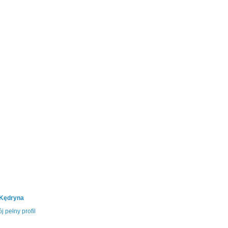
 Kędryna
j pełny profil