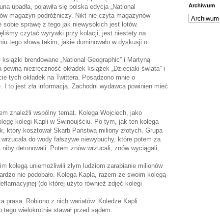
Archiwum
a upadła, pojawiła się polska edycja „National
otów magazyn podróżniczy. Nikt nie czyta magazynów
 sobie sprawę z tego jak niewysokich jest lotów.
liśmy czytać wyrywki przy kolacji, jest niestety na
u tego słowa takim, jakie dominowało w dyskusji o
książki brendowane „National Geographic” i Martyną
pewną niezręczność okładek książek „Dzieciaki świata” i
cie tych okładek na Twittera. Posądzono mnie o
. I to jest zła informacja. Zachodni wydawca powinien mieć
em znaleźli wspólny temat. Kolega Wojciech, jako
olegę kolegi Kapli w Świnoujściu. Po tym, jak ten kolega
ek, który kosztował Skarb Państwa miliony złotych. Grupa
 wrzucała do wody fałszywe niewybuchy, które potem za
 niby detonowali. Potem znów wrzucali, znów wyciągali,
m kolegą uniemożliwili złym ludziom zarabianie milionów
bardzo nie podobało. Kolega Kapla, razem ze swoim kolegą
deflamacyjnej (do której użyto również zdjęć kolegi
a prasa. Robiono z nich wariatów. Koledze Kapli
 tego wielokrotnie stawał przed sądem.