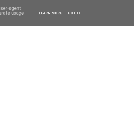
 user-agent
nerate usage
LEARN MORE
GOT IT