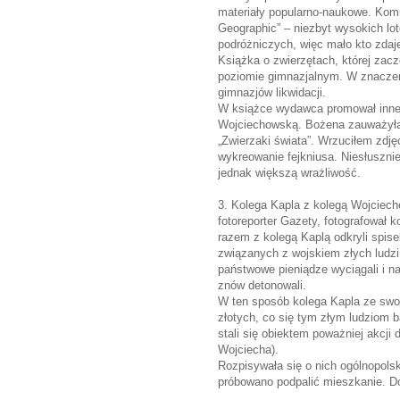
materiały popularno-naukowe. Komun
Geographic” – niezbyt wysokich l
podróżniczych, więc mało kto zdaje
Książka o zwierzętach, której zaczę
poziomie gimnazjalnym. W znaczeni
gimnazjów likwidacji.
W książce wydawca promował inne 
Wojciechowską. Bożena zauważyła 
„Zwierzaki świata”. Wrzuciłem zdję
wykreowanie fejkniusa. Niesłusznie
jednak większą wrażliwość.
3. Kolega Kapla z kolegą Wojciech
fotoreporter Gazety, fotografował k
razem z kolegą Kaplą odkryli spis
związanych z wojskiem złych ludzi
państwowe pieniądze wyciągali i na
znów detonowali.
W ten sposób kolega Kapla ze swoi
złotych, co się tym złym ludziom 
stali się obiektem poważniej akcji 
Wojciecha).
Rozpisywała się o nich ogólnopolsk
próbowano podpalić mieszkanie. Do