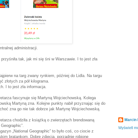
tralnej administracji.
przyśniła tak, jak mi się śni w Warszawie. I to jest zła
jpierw na targ zwany rynkiem, później do Lidla. Na targu
ć złotych za pół kilograma.
. I to jest zła informacja.
etarza fascynuje się Martyną Wojciechowską. Kolega
wską Martyną zna. Kolejne punkty nabił przyznając się do
choć zna go nie tak dobrze jak Martynę Wojciechowską.
etarza chodziła z książką o zwierzętach brendowaną
Marcin
 Geographic”.
Wyświetl mó
zyn „National Geographic” to było coś, co ciocie z
kim bratankom. Dobre zdjęcia, porządnie robione