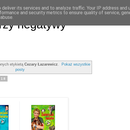
deliver its services and to analyze traffic. Your IP address and
formance and security metrics to ensure quality of service, ge
 abuse.
rzy negatywy
nych etykietą
Cezary Łazarewicz
.
Pokaż wszystkie
posty
018