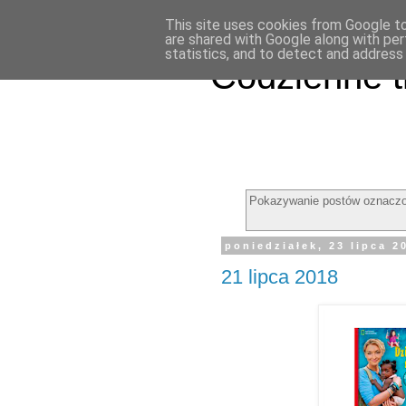
This site uses cookies from Google to 
are shared with Google along with per
statistics, and to detect and address
Codzienne t
Pokazywanie postów oznaczo
poniedziałek, 23 lipca 2
21 lipca 2018