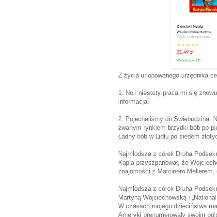
Z życia urlopowanego urzędnika cen
1. No i niestety praca mi się znowu 
informacja.
2. Pojechaliśmy do Świebodzina. Na
zwanym rynkiem brzydki bób po pię
Ładny bób w Lidlu po siedem złotych
Najmłodsza z córek Druha Podsekr
Kapla przyszpanował, że Wojciecho
znajomości z Marcinem Mellerem, 
Najmłodsza z córek Druha Podsekr
Martyną Wojciechowską i „National
W czasach mojego dzieciństwa maga
Ameryki prenumerowały swoim pols