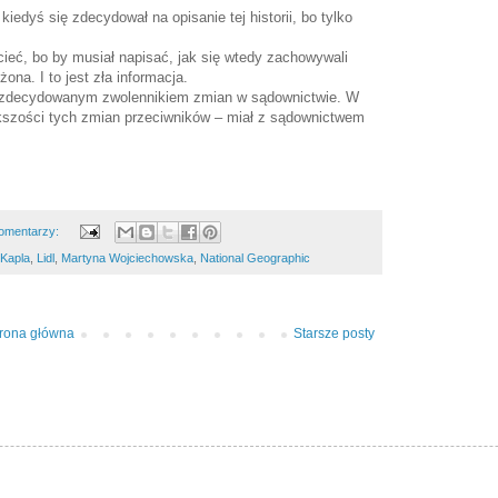
iedyś się zdecydował na opisanie tej historii, bo tylko
cieć, bo by musiał napisać, jak się wtedy zachowywali
na. I to jest zła informacja.
t zdecydowanym zwolennikiem zmian w sądownictwie. W
ększości tych zmian przeciwników – miał z sądownictwem
omentarzy:
Kapla
,
Lidl
,
Martyna Wojciechowska
,
National Geographic
trona główna
Starsze posty