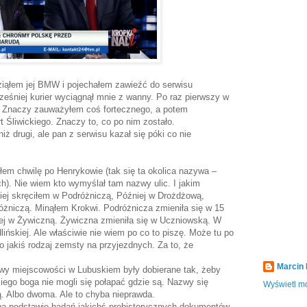
iąłem jej BMW i pojechałem zawieźć do serwisu
ześniej kurier wyciągnął mnie z wanny. Po raz pierwszy w
o. Znaczy zauważyłem coś fortecznego, a potem
rt Śliwickiego. Znaczy to, co po nim zostało.
niż drugi, ale pan z serwisu kazał się póki co nie
łem chwilę po Henrykowie (tak się ta okolica nazywa –
h). Nie wiem kto wymyślał tam nazwy ulic. I jakim
iej skręciłem w Podróżniczą, Później w Drożdżową,
żniczą. Minąłem Krokwi. Podróżnicza zmieniła się w 15
niej w Żywiczną. Żywiczna zmieniła się w Uczniowską. W
ńskiej. Ale właściwie nie wiem po co to piszę. Może tu po
 to jakiś rodzaj zemsty na przyjezdnych. Za to, że
Marcin
zwy miejscowości w Lubuskiem były dobierane tak, żeby
ego boga nie mogli się połapać gdzie są. Nazwy się
Wyświetl mó
erą. Albo dwoma. Ale to chyba nieprawda.
na podstawie badań jakichś prehistorycznych dokumentów.