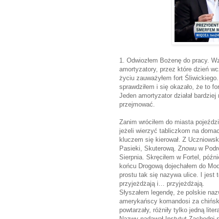
1. Odwiozłem Bożenę do pracy. Wz
amortyzatory, przez które dzień wc
życiu zauważyłem fort Śliwickieg
sprawdziłem i się okazało, że to fo
Jeden amortyzator działał bardziej 
przejmować.
Zanim wróciłem do miasta pojeździ
jeżeli wierzyć tabliczkom na domac
kluczem się kierował. Z Uczniowsk
Pasieki, Skuterową. Znowu w Podró
Sierpnia. Skręciłem w Fortel, póź
końcu Drogową dojechałem do Modli
prostu tak się nazywa ulice. I jest
przyjeżdżają i… przyjeżdżają.
Słyszałem legendę, że polskie na
amerykańscy komandosi za chiński
powtarzały, różniły tylko jedną lit
Nazwy nadawał Instytut Zachodni 