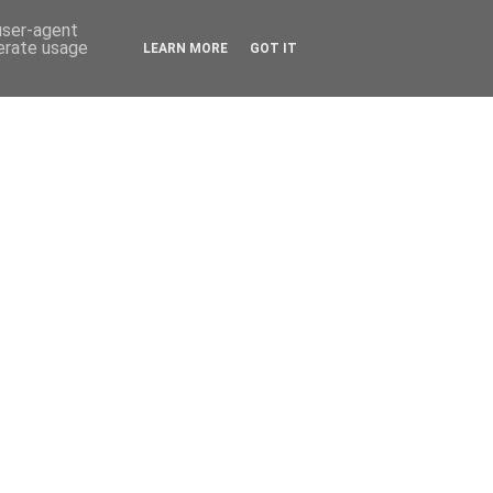
 user-agent
nerate usage
LEARN MORE
GOT IT