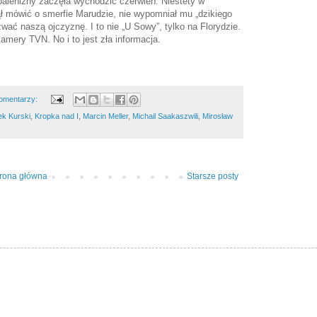
opalenizny zaczęła wychodzić czerwień. Niestety w
ł mówić o smerfie Marudzie, nie wypomniał mu „dzikiego
azwać naszą ojczyznę. I to nie „U Sowy”, tylko na Florydzie.
kamery TVN. No i to jest zła informacja.
omentarzy:
ek Kurski
,
Kropka nad I
,
Marcin Meller
,
Michail Saakaszwili
,
Mirosław
trona główna
Starsze posty