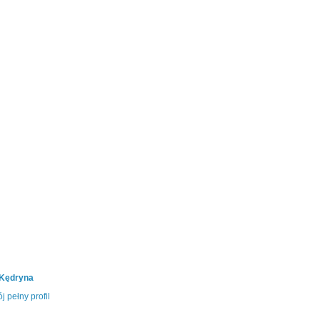
 Kędryna
j pełny profil