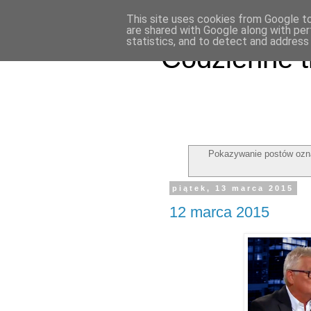
This site uses cookies from Google to 
are shared with Google along with per
statistics, and to detect and address
Codzienne t
Pokazywanie postów ozn
piątek, 13 marca 2015
12 marca 2015