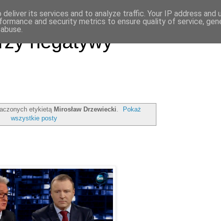
deliver its services and to analyze traffic. Your IP address and
formance and security metrics to ensure quality of service, ge
 abuse.
rzy negatywy
aczonych etykietą
Mirosław Drzewiecki
.
Pokaż
wszystkie posty