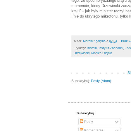
tego, że spod florydzkiego brązu 
momencie, kiedy Drzewiecki zaczą
kraju” – jak były minister raczył n
I nie do ukrytego mikrofonu, tylko 
Autor:
Marcin Kędryna
o
02:54
Brak k
Etykiety:
Bilstein
,
Instytut Zachodni
,
Jac
Drzewiecki
,
Monika Olejnik
S
Subskrybuj:
Posty (Atom)
Subskrybuj
Posty
Komentarze