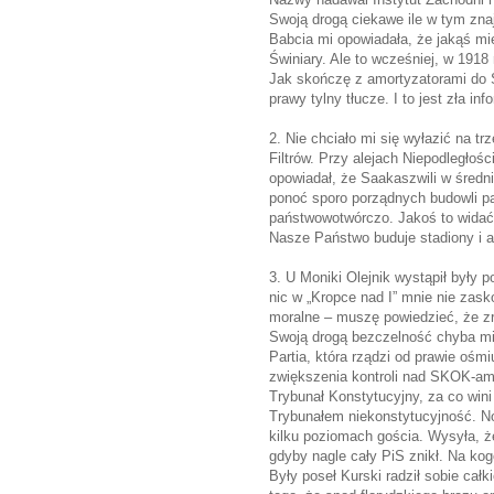
Swoją drogą ciekawe ile w tym zna
Babcia mi opowiadała, że jakąś m
Świniary. Ale to wcześniej, w 191
Jak skończę z amortyzatorami do 
prawy tylny tłucze. I to jest zła inf
2. Nie chciało mi się wyłazić na tr
Filtrów. Przy alejach Niepodległośc
opowiadał, że Saakaszwili w śred
ponoć sporo porządnych budowli pa
państwowotwórczo. Jakoś to widać 
Nasze Państwo buduje stadiony i akw
3. U Moniki Olejnik wystąpił były 
nic w „Kropce nad I” mnie nie zas
moralne – muszę powiedzieć, że zr
Swoją drogą bezczelność chyba min
Partia, która rządzi od prawie ośmi
zwiększenia kontroli nad SKOK-am
Trybunał Konstytucyjny, za co wini
Trybunałem niekonstytucyjność. No
kilku poziomach gościa. Wysyła, ż
gdyby nagle cały PiS znikł. Na ko
Były poseł Kurski radził sobie cał