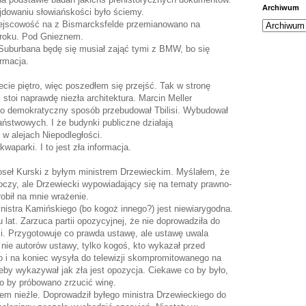
Archiwum
jdowaniu słowiańskości było ściemy.
iejscowość na z Bismarcksfelde przemianowano na
8 roku. Pod Gnieznem.
Suburbana będę się musiał zająć tymi z BMW, bo się
ormacja.
zecie piętro, więc poszedłem się przejść. Tak w stronę
i stoi naprawdę niezła architektura. Marcin Meller
nio demokratyczny sposób przebudował Tbilisi. Wybudował
ństwowych. I że budynki publiczne działają
w alejach Niepodległości.
aparki. I to jest zła informacja.
poseł Kurski z byłym ministrem Drzewieckim. Myślałem, że
koczy, ale Drzewiecki wypowiadający się na tematy prawno-
obił na mnie wrażenie.
istra Kamińskiego (bo kogoż innego?) jest niewiarygodna.
u lat. Zarzuca partii opozycyjnej, że nie doprowadziła do
i. Przygotowuje co prawda ustawę, ale ustawę uwala
 nie autorów ustawy, tylko kogoś, kto wykazał przed
 i na koniec wysyła do telewizji skompromitowanego na
eby wykazywał jak zła jest opozycja. Ciekawe co by było,
go by próbowano zrzucić winę.
kiem nieźle. Doprowadził byłego ministra Drzewieckiego do