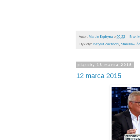
Autor:
Marcin Kędryna
o
00:23
Brak k
Etykiety:
Instytut Zachodni
,
Stanisław Ż
piątek, 13 marca 2015
12 marca 2015