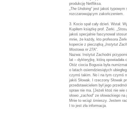
produkcję Netfliksa.
„
The Undoing
” jest jakoś typowym 
rozczarowującym zakończeniem.
3. Kocio spał cały dzień. Wstał. Wy
Kupiłem książkę prof. Żerki. „
Stosu
jakoś specjalnie fascynował stosu
mnie, że każdy, kto profesora Żerk
kopercie z pieczątką „
Instytut Zac
Mostowa nr 27A
”.
Nazwa: Instytut Zachodni przypomi
lat – dykteryjkę, którą opowiadała
Otóż ciocia Bogusia była numizma
o latach osiemdziesiątych ubiegłeg
czymś takim. No i na tym czymś na
jakiś Słowak. I rzeczony Słowak pre
przedstawicielem był jego przedmów
spraw nie ma. [Jeżeli ktoś nie wie
słowo „z
achod
” ze słowackiego na p
Mnie to wciąż śmieszy. Jestem rac
I to jest zła informacja.