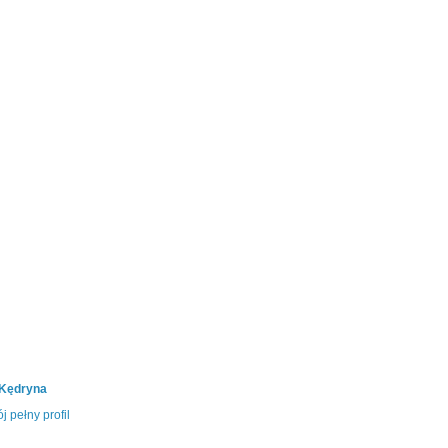
 Kędryna
j pełny profil