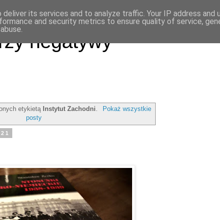
deliver its services and to analyze traffic. Your IP address and
formance and security metrics to ensure quality of service, ge
 abuse.
rzy negatywy
onych etykietą
Instytut Zachodni
.
Pokaż wszystkie
posty
021