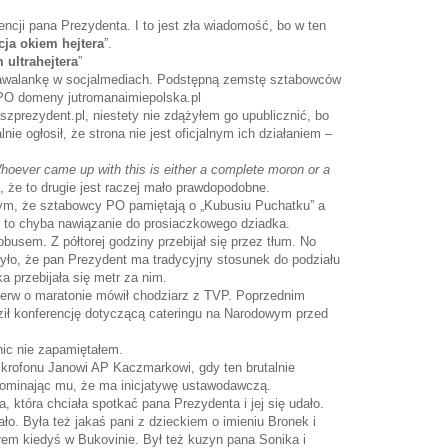
ncji pana Prezydenta. I to jest zła wiadomość, bo w ten
ja okiem hejtera
”.
ultrahejtera
”
nawalankę w socjalmediach. Podstępną zemstę sztabowców
PO domeny jutromanaimiepolska.pl
szprezydent.pl, niestety nie zdążyłem go upublicznić, bo
nie ogłosił, że strona nie jest oficjalnym ich działaniem –
hoever came up with this is either a complete moron or a
, że to drugie jest raczej mało prawdopodobne.
tym, że sztabowcy PO pamiętają o „Kubusiu Puchatku” a
” to chyba nawiązanie do prosiaczkowego dziadka.
busem. Z półtorej godziny przebijał się przez tłum. No
yło, że pan Prezydent ma tradycyjny stosunek do podziału
a przebijała się metr za nim.
ierw o maratonie mówił chodziarz z TVP. Poprzednim
ził konferencję dotyczącą cateringu na Narodowym przed
ic nie zapamiętałem.
ikrofonu Janowi AP Kaczmarkowi, gdy ten brutalnie
ominając mu, że ma inicjatywę ustawodawczą.
 która chciała spotkać pana Prezydenta i jej się udało.
ło. Była też jakaś pani z dzieckiem o imieniu Bronek i
łem kiedyś w Bukovinie. Był też kuzyn pana Sonika i