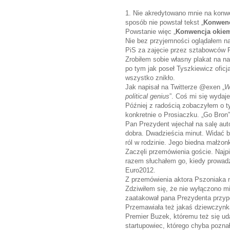
1. Nie akredytowano mnie na konwe
sposób nie powstał tekst „
Konwenc
Powstanie więc „
Konwencja okiem 
Nie bez przyjemności oglądałem 
PiS za zajęcie przez sztabowców 
Zrobiłem sobie własny plakat na na
po tym jak poseł Tyszkiewicz oficjal
wszystko znikło.
Jak napisał na Twitterze @exen „
W
political genius
”. Coś mi się wydaje
Później z radością zobaczyłem o 
konkretnie o Prosiaczku. „Go Bron
Pan Prezydent wjechał na salę auto
dobra. Dwadzieścia minut. Widać b
ról w rodzinie. Jego biedna małżonk
Zaczęli przemówienia goście. Najp
razem słuchałem go, kiedy prowad
Euro2012.
Z przemówienia aktora Pszoniaka n
Zdziwiłem się, że nie wyłączono m
zaatakował pana Prezydenta przyp
Przemawiała też jakaś dziewczynka,
Premier Buzek, któremu też się uda
startupowiec, którego chyba pozna