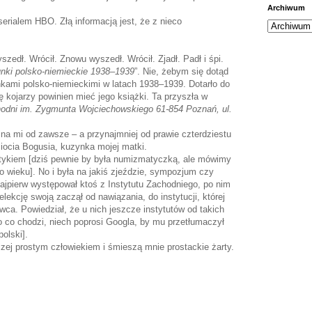
Archiwum
serialem HBO. Złą informacją jest, że z nieco
szedł. Wrócił. Znowu wyszedł. Wrócił. Zjadł. Padł i śpi.
nki polsko-niemieckie 1938–1939
”. Nie, żebym się dotąd
nkami polsko-niemieckimi w latach 1938–1939. Dotarło do
ę kojarzy powinien mieć jego książki. Ta przyszła w
hodni im. Zygmunta Wojciechowskiego 61-854 Poznań, ul.
na mi od zawsze – a przynajmniej od prawie czterdziestu
 ciocia Bogusia, kuzynka mojej matki.
tykiem [dziś pewnie by była numizmatyczką, ale mówimy
o wieku]. No i była na jakiś zjeździe, sympozjum czy
jpierw występował ktoś z Instytutu Zachodniego, po nim
lekcję swoją zaczął od nawiązania, do instytucji, której
ca. Powiedział, że u nich jeszcze instytutów od takich
 o co chodzi, niech poprosi Googla, by mu przetłumaczył
olski].
zej prostym człowiekiem i śmieszą mnie prostackie żarty.