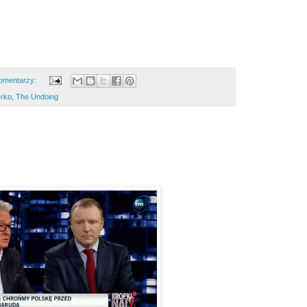
omentarzy:
erko
,
The Undoing