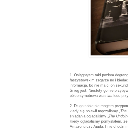
1. Osiągnąłem taki poziom degren
faszystowskim zegarze no i biedacz
informacja, bo nie ma ci on sekundn
Śnieg jest. Niestety go nie przyb
półcentymetrowa warstwa lodu prz
2. Długo sobie nie mogłem przypomn
kiedy się pojawił męczyliśmy „
The
śniadania oglądaliśmy „
The Undoin
Kiedy oglądaliśmy pomyślałem, że 
Amazonu czy Appla. I nie chodzi m