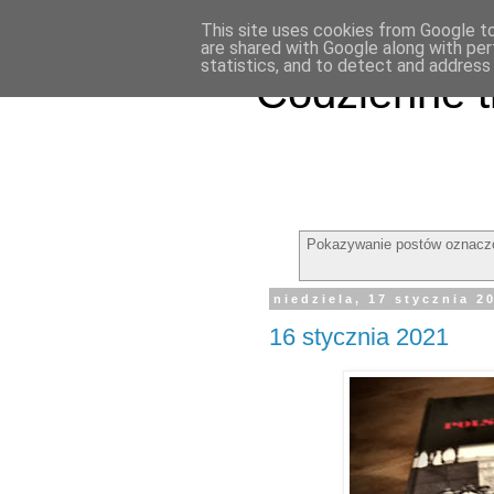
This site uses cookies from Google to 
are shared with Google along with per
statistics, and to detect and address
Codzienne t
Pokazywanie postów oznacz
niedziela, 17 stycznia 2
16 stycznia 2021