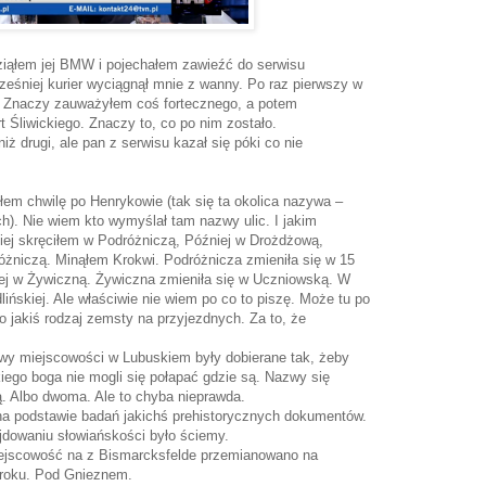
iąłem jej BMW i pojechałem zawieźć do serwisu
ześniej kurier wyciągnął mnie z wanny. Po raz pierwszy w
o. Znaczy zauważyłem coś fortecznego, a potem
rt Śliwickiego. Znaczy to, co po nim zostało.
niż drugi, ale pan z serwisu kazał się póki co nie
łem chwilę po Henrykowie (tak się ta okolica nazywa –
h). Nie wiem kto wymyślał tam nazwy ulic. I jakim
iej skręciłem w Podróżniczą, Później w Drożdżową,
żniczą. Minąłem Krokwi. Podróżnicza zmieniła się w 15
niej w Żywiczną. Żywiczna zmieniła się w Uczniowską. W
ńskiej. Ale właściwie nie wiem po co to piszę. Może tu po
 to jakiś rodzaj zemsty na przyjezdnych. Za to, że
zwy miejscowości w Lubuskiem były dobierane tak, żeby
ego boga nie mogli się połapać gdzie są. Nazwy się
erą. Albo dwoma. Ale to chyba nieprawda.
na podstawie badań jakichś prehistorycznych dokumentów.
jdowaniu słowiańskości było ściemy.
iejscowość na z Bismarcksfelde przemianowano na
8 roku. Pod Gnieznem.