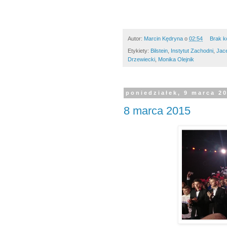
Autor:
Marcin Kędryna
o
02:54
Brak k
Etykiety:
Bilstein
,
Instytut Zachodni
,
Jac
Drzewiecki
,
Monika Olejnik
poniedziałek, 9 marca 2
8 marca 2015