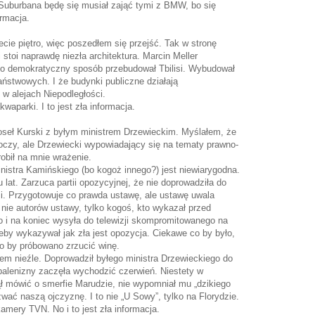
Suburbana będę się musiał zająć tymi z BMW, bo się
ormacja.
zecie piętro, więc poszedłem się przejść. Tak w stronę
i stoi naprawdę niezła architektura. Marcin Meller
nio demokratyczny sposób przebudował Tbilisi. Wybudował
ństwowych. I że budynki publiczne działają
w alejach Niepodległości.
aparki. I to jest zła informacja.
poseł Kurski z byłym ministrem Drzewieckim. Myślałem, że
koczy, ale Drzewiecki wypowiadający się na tematy prawno-
obił na mnie wrażenie.
istra Kamińskiego (bo kogoż innego?) jest niewiarygodna.
u lat. Zarzuca partii opozycyjnej, że nie doprowadziła do
i. Przygotowuje co prawda ustawę, ale ustawę uwala
 nie autorów ustawy, tylko kogoś, kto wykazał przed
 i na koniec wysyła do telewizji skompromitowanego na
eby wykazywał jak zła jest opozycja. Ciekawe co by było,
go by próbowano zrzucić winę.
kiem nieźle. Doprowadził byłego ministra Drzewieckiego do
opalenizny zaczęła wychodzić czerwień. Niestety w
ł mówić o smerfie Marudzie, nie wypomniał mu „dzikiego
azwać naszą ojczyznę. I to nie „U Sowy”, tylko na Florydzie.
kamery TVN. No i to jest zła informacja.