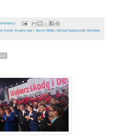
omentarzy:
ek Kurski
,
Kropka nad I
,
Marcin Meller
,
Michail Saakaszwili
,
Mirosław
015