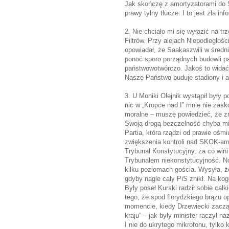
Jak skończę z amortyzatorami do 
prawy tylny tłucze. I to jest zła inf
2. Nie chciało mi się wyłazić na tr
Filtrów. Przy alejach Niepodległośc
opowiadał, że Saakaszwili w śred
ponoć sporo porządnych budowli pa
państwowotwórczo. Jakoś to widać 
Nasze Państwo buduje stadiony i akw
3. U Moniki Olejnik wystąpił były 
nic w „Kropce nad I” mnie nie zas
moralne – muszę powiedzieć, że zr
Swoją drogą bezczelność chyba min
Partia, która rządzi od prawie ośmi
zwiększenia kontroli nad SKOK-am
Trybunał Konstytucyjny, za co wini
Trybunałem niekonstytucyjność. No
kilku poziomach gościa. Wysyła, ż
gdyby nagle cały PiS znikł. Na ko
Były poseł Kurski radził sobie cał
tego, że spod florydzkiego brązu 
momencie, kiedy Drzewiecki zaczą
kraju” – jak były minister raczył n
I nie do ukrytego mikrofonu, tylko 