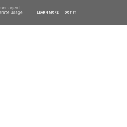
 user-agent
nerate usage
LEARN MORE
GOT IT