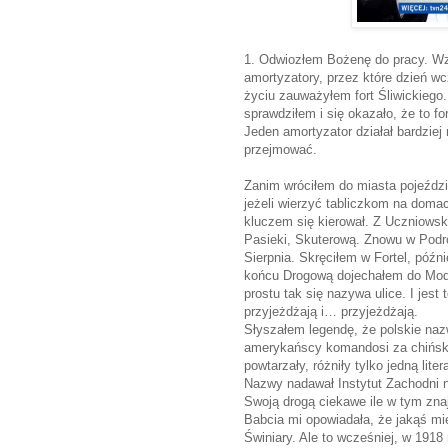
1. Odwiozłem Bożenę do pracy. Wz
amortyzatory, przez które dzień wc
życiu zauważyłem fort Śliwickieg
sprawdziłem i się okazało, że to fo
Jeden amortyzator działał bardziej 
przejmować.
Zanim wróciłem do miasta pojeździ
jeżeli wierzyć tabliczkom na domac
kluczem się kierował. Z Uczniowsk
Pasieki, Skuterową. Znowu w Podró
Sierpnia. Skręciłem w Fortel, póź
końcu Drogową dojechałem do Modli
prostu tak się nazywa ulice. I jest
przyjeżdżają i… przyjeżdżają.
Słyszałem legendę, że polskie na
amerykańscy komandosi za chiński
powtarzały, różniły tylko jedną lit
Nazwy nadawał Instytut Zachodni 
Swoją drogą ciekawe ile w tym zna
Babcia mi opowiadała, że jakąś m
Świniary. Ale to wcześniej, w 191