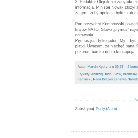
3. Redaktor Olejnik nie zapytała min
informacja. Minister Nowak złożył
za tym, żeby apelacja była skutec
Pan prezydent Komorowski powied
krajów NATO. Słowo „prymus” najw
gotowania.
Prymus jest tylko jeden. My – być
piątki. Uważam, że niechęć pana 
pozorom bardzo dobra koncepcja.
Autor:
Marcin Kędryna
o
09:25
2 kome
Etykiety:
Andrzej Duda
,
BMW
,
Bronisła
Kamiński
,
Rada Bezpieczeństwa Narod
S
Subskrybuj:
Posty (Atom)