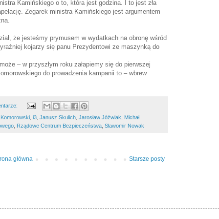
istra Kamińskiego o to, która jest godzina. I to jest zła
 apelację. Zegarek ministra Kamińskiego jest argumentem
zna.
ział, że jesteśmy prymusem w wydatkach na obronę wśród
yraźniej kojarzy się panu Prezydentowi ze maszynką do
 może – w przyszłym roku załapiemy się do pierwszej
Komorowskiego do prowadzenia kampanii to – wbrew
ntarze:
w Komorowski
,
i3
,
Janusz Skulich
,
Jarosław Jóźwiak
,
Michał
owego
,
Rządowe Centrum Bezpieczeństwa
,
Sławomir Nowak
trona główna
Starsze posty