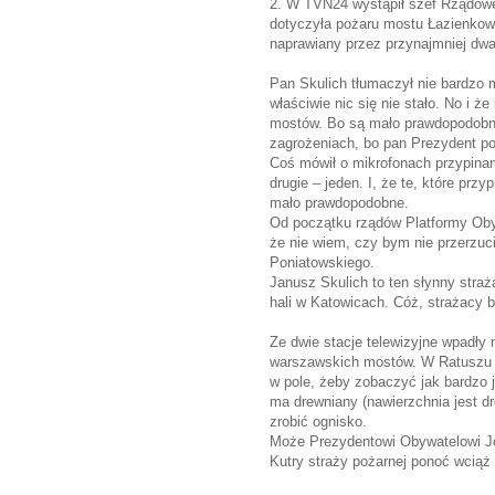
2. W TVN24 wystąpił szef Rządow
dotyczyła pożaru mostu Łazienkows
naprawiany przez przynajmniej dwa
Pan Skulich tłumaczył nie bardzo 
właściwie nic się nie stało. No i
mostów. Bo są mało prawdopodobn
zagrożeniach, bo pan Prezydent po
Coś mówił o mikrofonach przypinan
drugie – jeden. I, że te, które przy
mało prawdopodobne.
Od początku rządów Platformy Obyw
że nie wiem, czy bym nie przerzuci
Poniatowskiego.
Janusz Skulich to ten słynny straż
hali w Katowicach. Cóż, strażacy b
Ze dwie stacje telewizyjne wpadły
warszawskich mostów. W Ratuszu us
w pole, żeby zobaczyć jak bardzo j
ma drewniany (nawierzchnia jest dr
zrobić ognisko.
Może Prezydentowi Obywatelowi Jó
Kutry straży pożarnej ponoć wciąż c