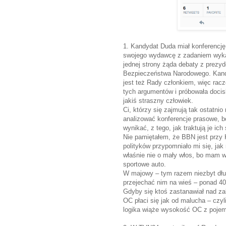
1. Kandydat Duda miał konferencję
swojego wydawcę z zadaniem wykaz
jednej strony żąda debaty z prezy
Bezpieczeństwa Narodowego. Kandy
jest też Rady członkiem, więc rac
tych argumentów i próbowała docis
jakiś straszny człowiek.
Ci, którzy się zajmują tak ostat
analizować konferencje prasowe, bo 
wynikać, z tego, jak traktują je ich
Nie pamiętałem, że BBN jest przy 
polityków przypomniało mi się, ja
właśnie nie o mały włos, bo mam wra
sportowe auto.
W majowy – tym razem niezbyt dług
przejechać nim na wieś – ponad 40
Gdyby się ktoś zastanawiał nad z
OC płaci się jak od malucha – czy
logika wiąże wysokość OC z pojemno