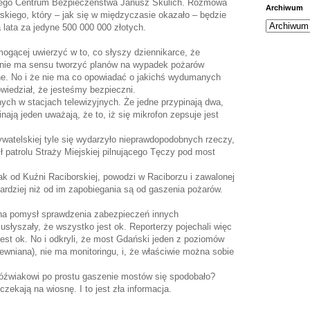
ego Centrum Bezpieczeństwa Janusz Skulich. Rozmowa
Archiwum
kiego, który – jak się w międzyczasie okazało – będzie
 lata za jedyne 500 000 000 złotych.
mogącej uwierzyć w to, co słyszy dziennikarce, że
 że nie ma sensu tworzyć planów na wypadek pożarów
e. No i że nie ma co opowiadać o jakichś wydumanych
wiedział, że jesteśmy bezpieczni.
ych w stacjach telewizyjnych. Że jedne przypinają dwa,
pinają jeden uważają, że to, iż się mikrofon zepsuje jest
atelskiej tyle się wydarzyło nieprawdopodobnych rzeczy,
ł patrolu Straży Miejskiej pilnującego Tęczy pod most
ak od Kuźni Raciborskiej, powodzi w Raciborzu i zawalonej
ardziej niż od im zapobiegania są od gaszenia pożarów.
 na pomysł sprawdzenia zabezpieczeń innych
łyszały, że wszystko jest ok. Reporterzy pojechali więc
est ok. No i odkryli, że most Gdański jeden z poziomów
ewniana), nie ma monitoringu, i, że właściwie można sobie
źwiakowi po prostu gaszenie mostów się spodobało?
zekają na wiosnę. I to jest zła informacja.