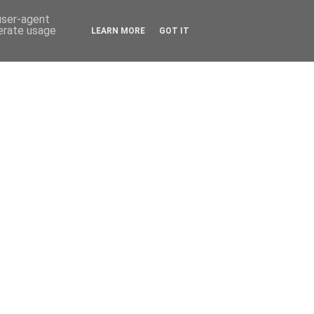
 user-agent
nerate usage
LEARN MORE
GOT IT