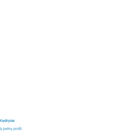
 Kędryna
j pełny profil