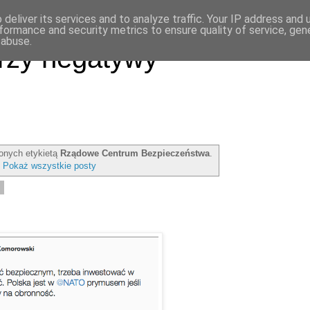
deliver its services and to analyze traffic. Your IP address and
formance and security metrics to ensure quality of service, ge
 abuse.
rzy negatywy
onych etykietą
Rządowe Centrum Bezpieczeństwa
.
Pokaż wszystkie posty
5