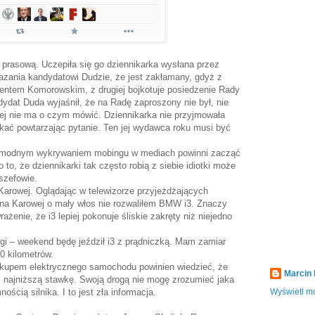
 prasową. Uczepiła się go dziennikarka wysłana przez
ania kandydatowi Dudzie, że jest zakłamany, gdyż z
dentem Komorowskim, z drugiej bojkotuje posiedzenie Rady
dat Duda wyjaśnił, że na Radę zaproszony nie był, nie
zej nie ma o czym mówić. Dziennikarka nie przyjmowała
kać powtarzając pytanie. Ten jej wydawca roku musi być
nio modnym wykrywaniem mobingu w mediach powinni zacząć
to, że dziennikarki tak często robią z siebie idiotki może
 szefowie.
Karowej. Oglądając w telewizorze przyjeżdżających
k na Karowej o mały włos nie rozwaliłem BMW i3. Znaczy
żenie, że i3 lepiej pokonuje śliskie zakręty niż niejedno
i – weekend będę jeździł i3 z prądniczką. Mam zamiar
0 kilometrów.
akupem elektrycznego samochodu powinien wiedzieć, że
Marcin
li najniższą stawkę. Swoją drogą nie mogę zrozumieć jaka
ścią silnika. I to jest zła informacja.
Wyświetl mó