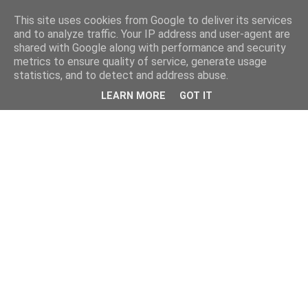
This site uses cookies from Google to deliver its services
and to analyze traffic. Your IP address and user-agent are
shared with Google along with performance and security
metrics to ensure quality of service, generate usage
statistics, and to detect and address abuse.
LEARN MORE
GOT IT