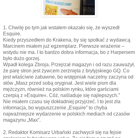
1. Chwilę po tym jak wstałem okazało się, że wyszedł
Esquire.
Kiedy przyszedłem do Krakena, by się spotkać z wydawcą
Marcinem miałem już egzemplarz. Pierwsze wrażenie –
wstydu nie ma. I to bardzo dobra informacja, bo z Harpersem
było dużo gorzej.
Wpadł kolega Zbroja. Przejrzał magazyn i od razu zauważył,
że parę stron jest żywcem zerżnięta z brytyjskiego GQ. Co
jest właściwie zabawne, bo wstępniak naczelny zaczyna od
słów „Masz przed sobą oryginał. Jest wiele pism dla
mężczyzn, również na polskim rynku, które garściami
czerpią z »Esquire«. Cóż, naśladuje się najlepszych.”
Nie miałem czasu się dokładniej przyjrzeć. I to jest zła
informacja, bo wypuszczenie „Esquire” to chyba
najważniejsze wydarzenie w polskich mediach od czasów
magazynu „Max”.
2. Redaktor Komisarz Urbański zachwycił się na fejsie