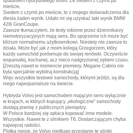
spalaniem hybrydowego volvo. Że siedem z czymś po
mieście.
Siedem z czymś po mieście, to z mojego doświadczenia dla
diesla żaden wynik. Udało mi się uzyskać taki wynik BMW
428i GranCoupe.
Zawsze tłumaczyłem, że testy robione przez dziennikarzy
niemotoryzacyjnych mają sens. Bo spojrzenie ich może być
bliższe normalnemu użytkownikowi. Niestety nie zawsze to
działa. Może być jak z moim kolegą Grzegorzem, który
każdy samochód porównuje do swojej renówki. Oczywiście
wspaniałej, kochanej, acz nieco nadgryzionej zębem czasu.
[Zresztą nawet w momencie premiery, Megane Cabrio nie
była specjalnie wybitną konstrukcją]
Więc wszystkie testowe samochody, którymi jeździ, są dla
niego najwspanialsze na świecie.
Hybryda Volvo jest samochodem mającym sens wyłącznie
w krajach, w których kupujący „ekologiczne” samochody
dostają premię z publicznych pieniędzy.
W Polsce bardziej się opłaca kupować inne modele.
Wszystkie. Nawet te z silnikiem T6. Dostarczającym chyba
najwięcej radości.
Plotka niesie, że Volvo niedługo przestanie te silniki