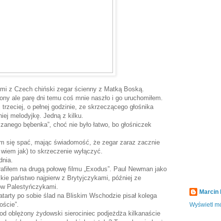
mi z Czech chiński zegar ścienny z Matką Boską.
ny ale parę dni temu coś mnie naszło i go uruchomiłem.
 trzeciej, o pełnej godzinie, ze skrzeczącego głośnika
iej melodyjkę. Jedną z kilku.
zanego bębenka”, choć nie było łatwo, bo głośniczek
łem się spać, mając świadomość, że zegar zaraz zacznie
 wiem jak) to skrzeczenie wyłączyć.
dnia.
trafiłem na drugą połowę filmu „Exodus”. Paul Newman jako
kie państwo najpierw z Brytyjczykami, później ze
ów Palestyńczykami.
Marcin
tarty po sobie ślad na Bliskim Wschodzie pisał kolega
oście”.
Wyświetl mó
Pod oblężony żydowski sierociniec podjeżdża kilkanaście