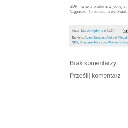
SDP ma jakiś problem. Z jednej stro
Najgorsze, że osłabia to wydźwięk „
Autor:
Marcin Kędryna
o
01:34
Etykiety:
Adam Jarubas
,
Andrzej Mleczk
SDP
,
Śniadanie Mistrzów
,
Wojciech Czu
Brak komentarzy:
Prześlij komentarz