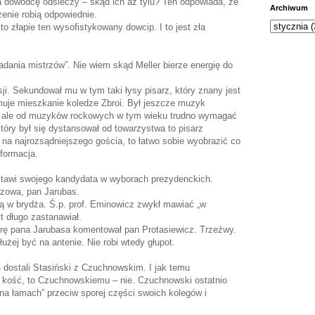
 dowódcę odsieczy – skąd ich aż tylu? Ten odpowiada, że
Archiwum
enie robią odpowiednie.
o złapie ten wysofistykowany dowcip. I to jest zła
ania mistrzów”. Nie wiem skąd Meller bierze energię do
i. Sekundował mu w tym taki łysy pisarz, który znany jest
muje mieszkanie koledze Zbroi. Był jeszcze muzyk
”, ale od muzyków rockowych w tym wieku trudno wymagać
tóry był się dystansował od towarzystwa to pisarz
 na najrozsądniejszego gościa, to łatwo sobie wyobrazić co
nformacja.
stawi swojego kandydata w wyborach prezydenckich.
zowa, pan Jarubas.
ą w brydża. Ś.p. prof. Eminowicz zwykł mawiać „w
t długo zastanawiał.
rę pana Jarubasa komentował pan Protasiewicz. Trzeźwy.
użej być na antenie. Nie robi wtedy głupot.
dostali Stasiński z Czuchnowskim. I jak temu
u kość, to Czuchnowskiemu – nie. Czuchnowski ostatnio
 „na łamach” przeciw sporej części swoich kolegów i