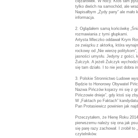
ciężarówek. W nocy. Ktoś tam pyta
tylko dwóch na samochód, ale wraż
Napisałbym „Żydy pany” ale mało kt
informacja.
2. Oglądałem samą końcówkę „Śniad
rozmawiania z tymi głupkami.
Artysta Mleczko oddawał Krym Rosj
ze związku z aktorką, która wynaj
rockowy od „Nie wierzę politykom
jasności umysłu. Jedyny z gości, k
Żulczyk. A jeżeli Żulczyk wychodzi
się tam działo. I to nie jest dobra i
3. Polskie Stronnictwo Ludowe wy
Będzie to Honorowy Obywatel Pińc
Nazwa Pińczów kojarzy mi się z gr
Pińczowie dnieje”, gdy ktoś się zby
W „Faktach po Faktach” kandydatu
Pan Protasiewicz powinien jak najdł
Przeczytałem, że Hienę Roku 2014 
pierwszemu należy się ona jak ps
się parę razy zachował. I zrobił to
czytelników.