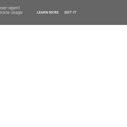
 user-agent
nerate usage
LEARN MORE
GOT IT