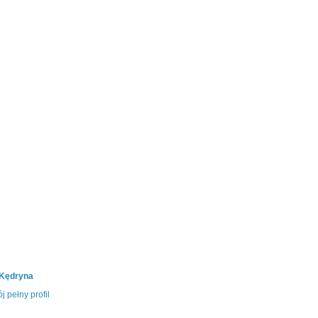
 Kędryna
j pełny profil