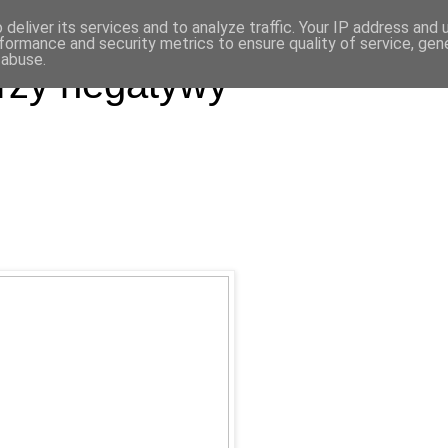
deliver its services and to analyze traffic. Your IP address and
formance and security metrics to ensure quality of service, ge
 abuse.
rzy negatywy