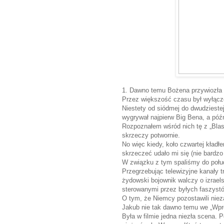
1. Dawno temu Bożena przywiozła 
Przez większość czasu był wyłączo
Niestety od siódmej do dwudziestej
wygrywał najpierw Big Bena, a późn
Rozpoznałem wśród nich tę z „Blas
skrzeczy potwornie.
No więc kiedy, koło czwartej kład
skrzeczeć udało mi się (nie bardzo
W związku z tym spaliśmy do połu
Przegrzebując telewizyjne kanały 
żydowski bojownik walczy o izraels
sterowanymi przez byłych faszyst
O tym, że Niemcy pozostawili nieza
Jakub nie tak dawno temu we „Wpr
Była w filmie jedna niezła scena. 