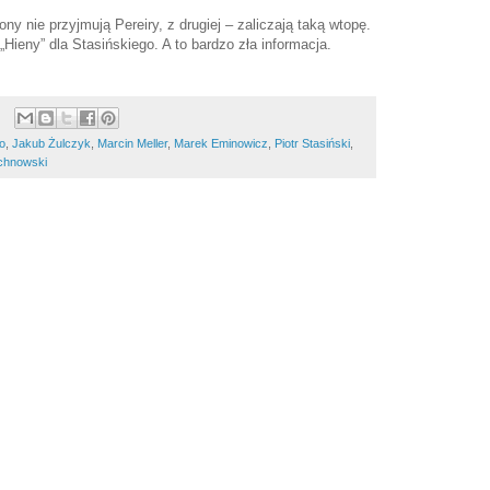
ny nie przyjmują Pereiry, z drugiej – zaliczają taką wtopę.
Hieny” dla Stasińskiego. A to bardzo zła informacja.
o
,
Jakub Żulczyk
,
Marcin Meller
,
Marek Eminowicz
,
Piotr Stasiński
,
chnowski