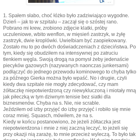
1. Spałem słabo, choć łóżko było zadziwiająco wygodne.
Dzień – jak to w szpitalu – zaczął się o szóstej rano.
Pobrano mi krew, zrobiono zdjęcie klatki, próby
uczuleniowe, wbito wenflon, w mięsień zastrzyk, w żyłę
zastrzyk, dwie kroplówki. Uwielbiam być zaopiekowany.
Zostało mu to po dwóch doświadczeniach z dzieciństwa. Po
tym, kiedy się obudziłem na intensywnej po zatruciu
tlenkiem węgla. Swoją drogą na pomysł żeby jedenaście
piecyków gazowych (nazywanych naonczas junkersami)
podłączyć do jednego przewodu kominowego to chyba tylko
za późnego Gierka można było wpaść. No i drugie, czyli
kiedy dwa szpitale nie mogły zdecydować, czy mam
żółtaczkę niepotwierdzoną czy niewykluczoną i miotały mną
jak piłeczką w tym dziwnym tenisie bez siatki dla
biznesmenów. Chyba na s. Nie, nie scrable.
Jeździłem od izby przyjęć do izby przyjęć i robiło się mnie
coraz mniej. Squasch, mówiłem, że na s.
Kiedy w końcu postanowiono, że jeżeli żółtaczka jest
niepotwierdzona i mnie z niej zaczną leczyć, to jeżeli się
przy okazji nią zarażę, to mnie przecież wyleczą. To było tak