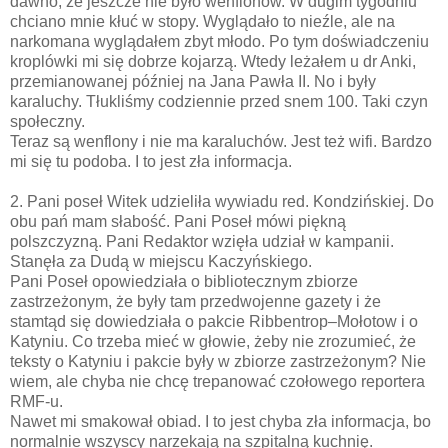
dawno, że jeszcze nie było wenflonów. W dugim tygodniu
chciano mnie kłuć w stopy. Wyglądało to nieźle, ale na
narkomana wyglądałem zbyt młodo. Po tym doświadczeniu
kroplówki mi się dobrze kojarzą. Wtedy leżałem u dr Anki,
przemianowanej później na Jana Pawła II. No i były
karaluchy. Tłukliśmy codziennie przed snem 100. Taki czyn
społeczny.
Teraz są wenflony i nie ma karaluchów. Jest też wifi. Bardzo
mi się tu podoba. I to jest zła informacja.
2. Pani poseł Witek udzieliła wywiadu red. Kondzińskiej. Do
obu pań mam słabość. Pani Poseł mówi piękną
polszczyzną. Pani Redaktor wzięła udział w kampanii.
Stanęła za Dudą w miejscu Kaczyńskiego.
Pani Poseł opowiedziała o bibliotecznym zbiorze
zastrzeżonym, że były tam przedwojenne gazety i że
stamtąd się dowiedziała o pakcie Ribbentrop–Mołotow i o
Katyniu. Co trzeba mieć w głowie, żeby nie zrozumieć, że
teksty o Katyniu i pakcie były w zbiorze zastrzeżonym? Nie
wiem, ale chyba nie chcę trepanować czołowego reportera
RMF-u.
Nawet mi smakował obiad. I to jest chyba zła informacja, bo
normalnie wszyscy narzekają na szpitalną kuchnię.