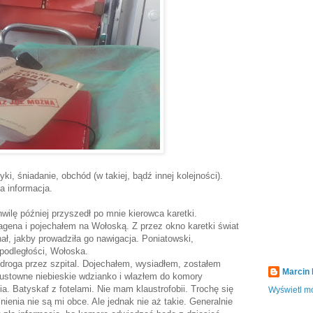
ki, śniadanie, obchód (w takiej, bądź innej kolejności).
ła informacja.
ilę później przyszedł po mnie kierowca karetki.
gena i pojechałem na Wołoską. Z przez okno karetki świat
ał, jakby prowadziła go nawigacja. Poniatowski,
podległości, Wołoska.
droga przez szpital. Dojechałem, wysiadłem, zostałem
Marcin
gustowne niebieskie wdzianko i wlazłem do komory
a. Batyskaf z fotelami. Nie mam klaustrofobii. Trochę się
Wyświetl mó
nienia nie są mi obce. Ale jednak nie aż takie. Generalnie