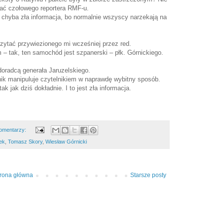
wać czołowego reportera RMF-u.
t chyba zła informacja, bo normalnie wszyscy narzekają na
czytać przywiezionego mi wcześniej przez red.
– tak, ten samochód jest szpanerski – płk. Górnickiego.
oradcą generała Jaruzelskiego.
ik manipuluje czytelnikiem w naprawdę wybitny sposób.
k jak dziś dokładnie. I to jest zła informacja.
omentarzy:
tek
,
Tomasz Skory
,
Wiesław Górnicki
trona główna
Starsze posty