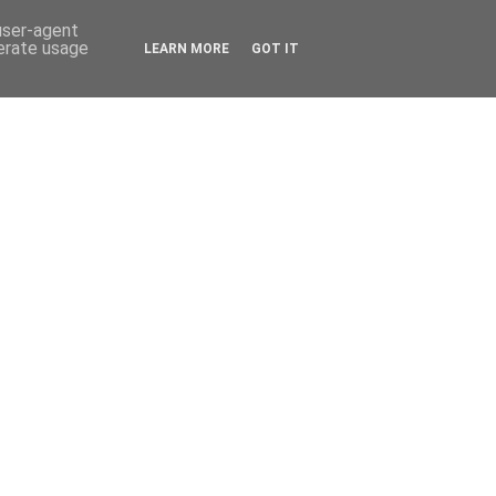
 user-agent
nerate usage
LEARN MORE
GOT IT