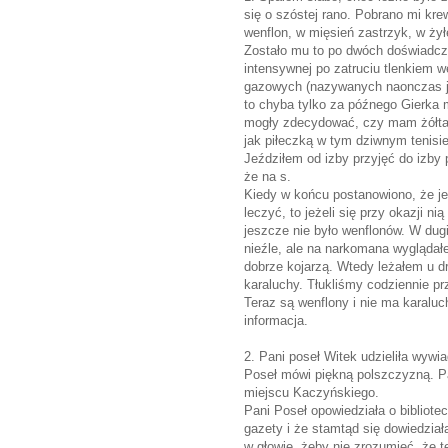
się o szóstej rano. Pobrano mi krew
wenflon, w mięsień zastrzyk, w ży
Zostało mu to po dwóch doświadcze
intensywnej po zatruciu tlenkiem 
gazowych (nazywanych naonczas j
to chyba tylko za późnego Gierka m
mogły zdecydować, czy mam żółtac
jak piłeczką w tym dziwnym tenisie
Jeździłem od izby przyjęć do izby 
że na s.
Kiedy w końcu postanowiono, że jeż
leczyć, to jeżeli się przy okazji n
jeszcze nie było wenflonów. W dug
nieźle, ale na narkomana wyglądał
dobrze kojarzą. Wtedy leżałem u dr
karaluchy. Tłukliśmy codziennie p
Teraz są wenflony i nie ma karaluch
informacja.
2. Pani poseł Witek udzieliła wyw
Poseł mówi piękną polszczyzną. Pa
miejscu Kaczyńskiego.
Pani Poseł opowiedziała o bibliot
gazety i że stamtąd się dowiedział
w głowie, żeby nie zrozumieć, że t