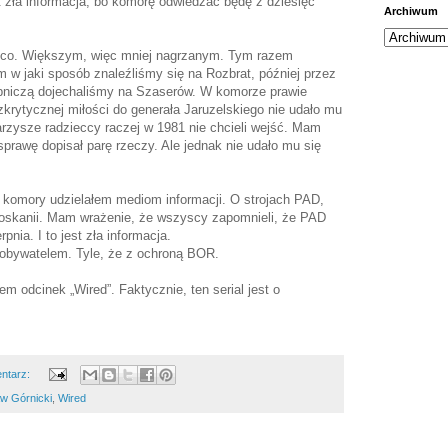
t zła informacja, bo komorę odwiedzać będę z dziesięć
Archiwum
eco. Większym, więc mniej nagrzanym. Tym razem
 w jaki sposób znaleźliśmy się na Rozbrat, później przez
pniczą dojechaliśmy na Szaserów. W komorze prawie
rytycznej miłości do generała Jaruzelskiego nie udało mu
arzysze radzieccy raczej w 1981 nie chcieli wejść. Mam
 sprawę dopisał parę rzeczy. Ale jednak nie udało mu się
 komory udzielałem mediom informacji. O strojach PAD,
oskanii. Mam wrażenie, że wszyscy zapomnieli, że PAD
pnia. I to jest zła informacja.
 obywatelem. Tyle, że z ochroną BOR.
em odcinek „Wired”. Faktycznie, ten serial jest o
ntarz:
w Górnicki
,
Wired