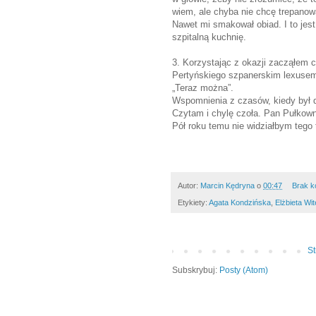
wiem, ale chyba nie chcę trepano
Nawet mi smakował obiad. I to jes
szpitalną kuchnię.
3. Korzystając z okazji zacząłem 
Pertyńskiego szpanerskim lexusem 
„Teraz można”.
Wspomnienia z czasów, kiedy był d
Czytam i chylę czoła. Pan Pułkown
Pół roku temu nie widziałbym tego ta
Autor:
Marcin Kędryna
o
00:47
Brak k
Etykiety:
Agata Kondzińska
,
Elżbieta Wi
S
Subskrybuj:
Posty (Atom)