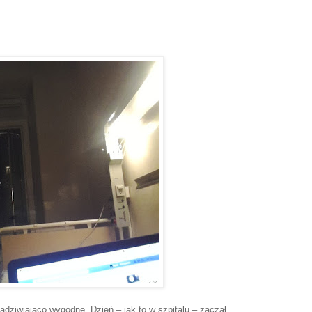
adziwiająco wygodne. Dzień – jak to w szpitalu – zaczął