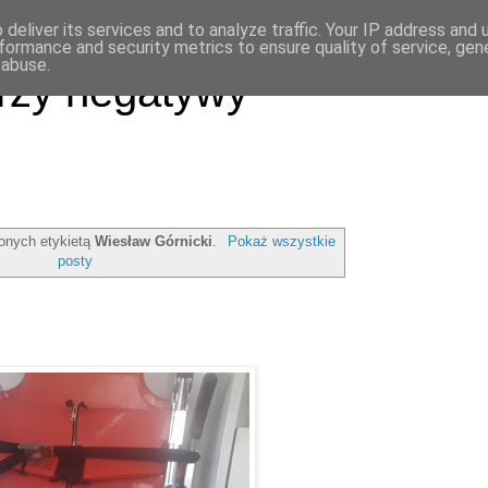
deliver its services and to analyze traffic. Your IP address and
formance and security metrics to ensure quality of service, ge
 abuse.
rzy negatywy
onych etykietą
Wiesław Górnicki
.
Pokaż wszystkie
posty