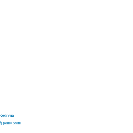
 Kędryna
j pełny profil