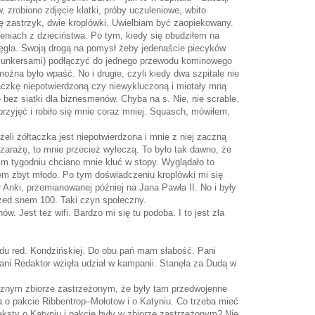
, zrobiono zdjęcie klatki, próby uczuleniowe, wbito
łę zastrzyk, dwie kroplówki. Uwielbiam być zaopiekowany.
niach z dzieciństwa. Po tym, kiedy się obudziłem na
węgla. Swoją drogą na pomysł żeby jedenaście piecyków
unkersami) podłączyć do jednego przewodu kominowego
ożna było wpaść. No i drugie, czyli kiedy dwa szpitale nie
zkę niepotwierdzoną czy niewykluczoną i miotały mną
 bez siatki dla biznesmenów. Chyba na s. Nie, nie scrable.
przyjęć i robiło się mnie coraz mniej. Squasch, mówiłem,
eli żółtaczka jest niepotwierdzona i mnie z niej zaczną
ią zarażę, to mnie przecież wyleczą. To było tak dawno, że
im tygodniu chciano mnie kłuć w stopy. Wyglądało to
em zbyt młodo. Po tym doświadczeniu kroplówki mi się
 Anki, przemianowanej później na Jana Pawła II. No i były
rzed snem 100. Taki czyn społeczny.
ów. Jest też wifi. Bardzo mi się tu podoba. I to jest zła
iadu red. Kondzińskiej. Do obu pań mam słabość. Pani
ni Redaktor wzięła udział w kampanii. Stanęła za Dudą w
ecznym zbiorze zastrzeżonym, że były tam przedwojenne
a o pakcie Ribbentrop–Mołotow i o Katyniu. Co trzeba mieć
eksty o Katyniu i pakcie były w zbiorze zastrzeżonym? Nie