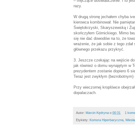
– męczące doświadczenie. I to jes
razy.
W drugą stronę jechałem chyba iv
kierowca kombinował. Nie pamiętam
Świętokrzyski, Skaryszewską i Żu
skończyłem Górnickiego. Mimo bezk
się nie dać dowodów na to, że tow
wrażenie, że jak sobie z tego zdał
głównego przekazu przykryć.
3. Jeszcze czekając na wejście do
jak również o domu wynajętym w T
prezydentem zostanie dopiero 6 sier
Teraz jest zwykłym (bezrobotnym)
Przy wieczornej kroplówce obejrzał
dopalaczach.
Autor:
Marcin Kędryna
o
00:31
1 kome
Etykiety:
Komora Hiperbaryczna
,
Wiesła