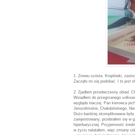
1. Znowu szósta. Kroplówki, zastrzy
Zaczęło mi się podobać. I to jest z
2. Zjadłem przedwczesny obiad. Chw
Wsiadłem do przegrzanego volkswa
wygląda inaczej. Pan kierowca jech
Jerozolimskie, Chałubińskiego, Nie
Dużo bardziej skomplikowana była 
zarejestrowany, przebrałem się w 
hiperbarycznej. Przyjemność średni
w życiu nalatałem, więc zmiany ciś