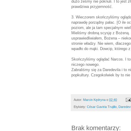
dużo żeśmy nie poknuli. I to jest 
prawdziwa przyjemność.
3. Wieczorem skończyliśmy ogląda
naprawdę porządny pałac. [O ile oc
poziom, ale ja tam specjalnym wiel
Mieliśmy drobną scysję z Bożeną. 
usprawiedliwiałem, Bożena – niekon
stronie władzy. Nie wiem, dlaczeg
wpadło do mąki. Dowcip, którego 
Skończyliśmy oglądać Narcos. I to 
niczego nowego.
Zabraliśmy się za Daredevila i to 
popkultury. Czegokolwiek by to nie
Autor:
Marcin Kędryna
o
02:40
Etykiety:
César Gaviria Trujillo
,
Daredevi
Brak komentarzy: