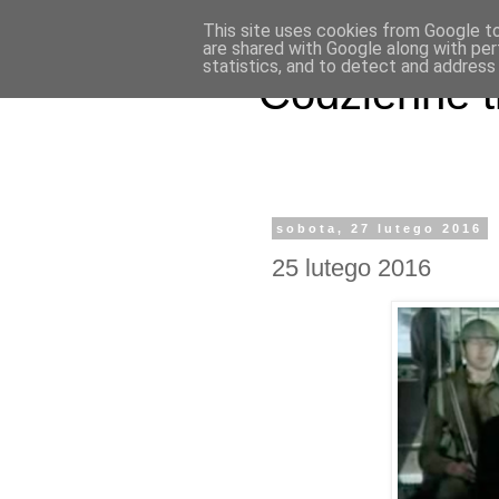
This site uses cookies from Google to 
are shared with Google along with per
statistics, and to detect and address
Codzienne t
sobota, 27 lutego 2016
25 lutego 2016