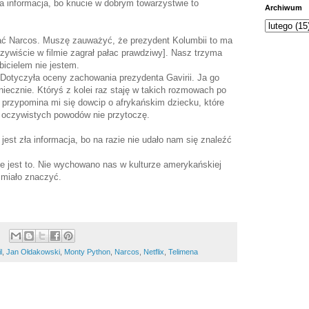
zła informacja, bo knucie w dobrym towarzystwie to
Archiwum
ć Narcos. Muszę zauważyć, że prezydent Kolumbii to ma
zywiście w filmie zagrał pałac prawdziwy]. Nasz trzyma
bicielem nie jestem.
Dotyczyła oceny zachowania prezydenta Gavirii. Ja go
iecznie. Któryś z kolei raz staję w takich rozmowach po
o przypomina mi się dowcip o afrykańskim dziecku, które
z oczywistych powodów nie przytoczę.
jest zła informacja, bo na razie nie udało nam się znaleźć
nie jest to. Nie wychowano nas w kulturze amerykańskiej
 miało znaczyć.
l
,
Jan Ołdakowski
,
Monty Python
,
Narcos
,
Netflix
,
Telimena