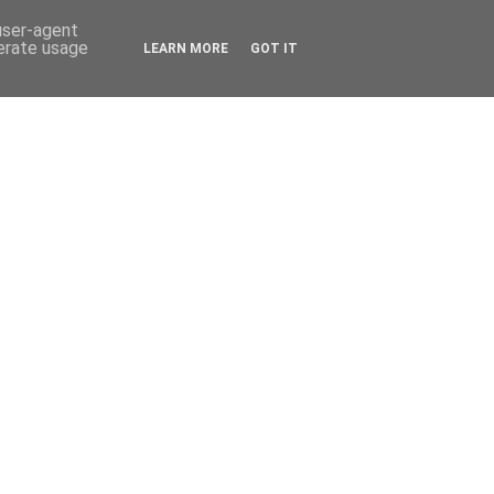
 user-agent
nerate usage
LEARN MORE
GOT IT