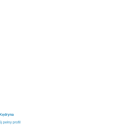
 Kędryna
j pełny profil