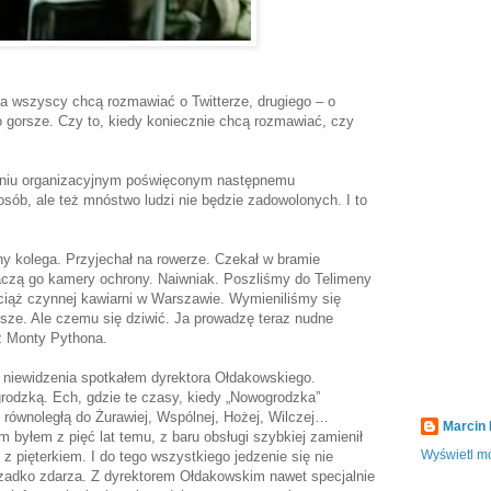
ia wszyscy chcą rozmawiać o Twitterze, drugiego – o
o gorsze. Czy to, kiedy koniecznie chcą rozmawiać, czy
aniu organizacyjnym poświęconym następnemu
sób, ale też mnóstwo ludzi nie będzie zadowolonych. I to
ny kolega. Przyjechał na rowerze. Czekał w bramie
baczą go kamery ochrony. Naiwniak. Poszliśmy do Telimeny
wciąż czynnej kawiarni w Warszawie. Wymieniliśmy się
jsze. Ale czemu się dziwić. Ja prowadzę teraz nudne
 z Monty Pythona.
 niewidzenia spotkałem dyrektora Ołdakowskiego.
rodzką. Ech, gdzie te czasy, kiedy „Nowogrodzka”
 równoległą do Żurawiej, Wspólnej, Hożej, Wilczej…
Marcin
 byłem z pięć lat temu, z baru obsługi szybkiej zamienił
Wyświetl mó
 z pięterkiem. I do tego wszystkiego jedzenie się nie
rzadko zdarza. Z dyrektorem Ołdakowskim nawet specjalnie