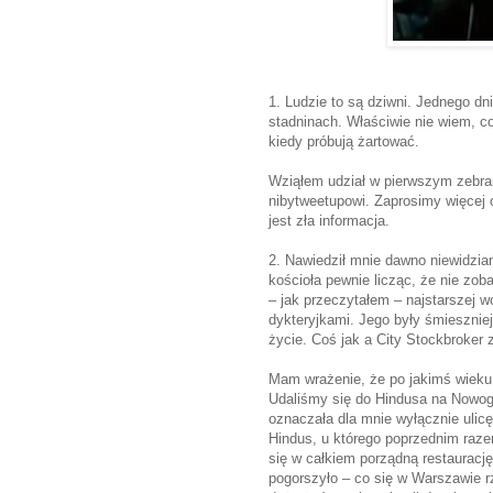
1. Ludzie to są dziwni. Jednego dn
stadninach. Właściwie nie wiem, c
kiedy próbują żartować.
Wziąłem udział w pierwszym zebr
nibytweetupowi. Zaprosimy więcej o
jest zła informacja.
2. Nawiedził mnie dawno niewidzia
kościoła pewnie licząc, że nie zo
– jak przeczytałem – najstarszej 
dykteryjkami. Jego były śmiesznie
życie. Coś jak a City Stockbroker
Mam wrażenie, że po jakimś wieku
Udaliśmy się do Hindusa na Nowog
oznaczała dla mnie wyłącznie ulicę
Hindus, u którego poprzednim razem
się w całkiem porządną restaurację
pogorszyło – co się w Warszawie 