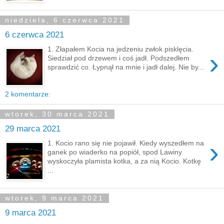
niedziela, 6 czerwca 2021
6 czerwca 2021
1. Złapałem Kocia na jedzeniu zwłok pisklęcia.
›
Siedział pod drzewem i coś jadł. Podszedłem
sprawdzić co. Łypnął na mnie i jadł dalej. Nie by...
2 komentarze:
wtorek, 30 marca 2021
29 marca 2021
›
1. Kocio rano się nie pojawił. Kiedy wyszedłem na
ganek po wiaderko na popiół, spod Lawiny
wyskoczyła plamista kotka, a za nią Kocio. Kotkę
...
wtorek, 9 marca 2021
9 marca 2021