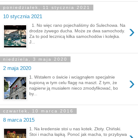
poniedziałek, 11 stycznia 2021
10 stycznia 2021
›
1. No więc rano pojechaliśmy do Sulechowa. Na
drodze żywego ducha. Może ze dwa samochody.
Za to pod lecznicą kilka samochodów i kolejka.
J...
niedziela, 3 maja 2020
2 maja 2020
›
1. Wstałem o świcie i wciągnąłem specjalnie
kupioną w tym celu flagę na maszt. Z tym, że
najpierw ją musiałem nieco zmodyfikować, bo
by...
czwartek, 10 marca 2016
8 marca 2015
1. Na kredensie stoi u nas kotek. Złoty. Chiński.
›
Stoi i macha łapką. Ponoć jak macha, to przybywa