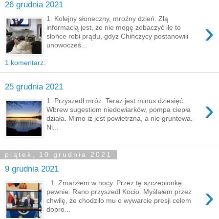
26 grudnia 2021
1. Kolejny słoneczny, mroźny dzień. Złą
›
informacją jest, że nie mogę zobaczyć ile to
słońce robi prądu, gdyż Chińczycy postanowili
unowocześ...
1 komentarz:
25 grudnia 2021
›
1. Przyszedł mróz. Teraz jest minus dziesięć.
Wbrew sugestiom niedowiarków, pompa ciepła
działa. Mimo iż jest powietrzna, a nie gruntowa.
Ni...
piątek, 10 grudnia 2021
9 grudnia 2021
1. Zmarzłem w nocy. Przez tę szczepionkę
›
pewnie. Rano przyszedł Kocio. Myślałem przez
chwilę, że chodziło mu o wywarcie presji celem
dopro...