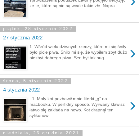
›
że te, które są nie są wcale takie złe. Napra...
piątek, 28 stycznia 2022
27 stycznia 2022
›
1. Wśród wielu dziwnych rzeczy, które mi się śniły
było picie piwa. Śniło mi się, że wypiłem zbyt dużo
niezbyt dobrego piwa. Sen był tak sug...
środa, 5 stycznia 2022
4 stycznia 2022
›
1. Mały kot pozbawił mnie literki „g” na
macbooku. W perfidny sposób. Wyrwany klawisz
łatwo się zakłada na nowo. Kot drapnął ten
sylikonow...
niedziela, 26 grudnia 2021