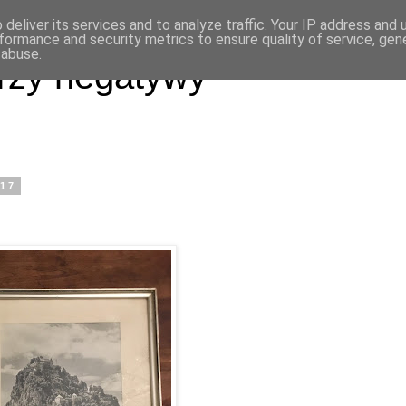
deliver its services and to analyze traffic. Your IP address and
formance and security metrics to ensure quality of service, ge
 abuse.
rzy negatywy
017