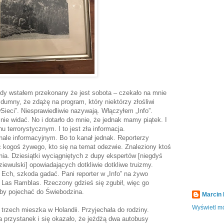
edy wstałem przekonany że jest sobota – czekało na mnie
 dumny, że zdążę na program, który niektórzy złośliwi
ieci”. Niesprawiedliwie nazywają. Włączyłem „Info”.
nie widać. No i dotarło do mnie, że jednak mamy piątek. I
hu terrorystycznym. I to jest zła informacja.
nale informacyjnym. Bo to kanał jednak. Reporterzy
c kogoś żywego, kto się na temat odezwie. Znaleziony ktoś
ia. Dziesiątki wyciągniętych z dupy ekspertów [niegdyś
ziewulski] opowiadających dotkliwie dotkliwe truizmy.
. Ech, szkoda gadać. Pani reporter w „Info” na żywo
 Las Ramblas. Rzeczony gdzieś się zgubił, więc go
eby pojechać do Świebodzina.
Marcin
Wyświetl mó
t trzech mieszka w Holandii. Przyjechała do rodziny.
a przystanek i się okazało, że jeżdżą dwa autobusy