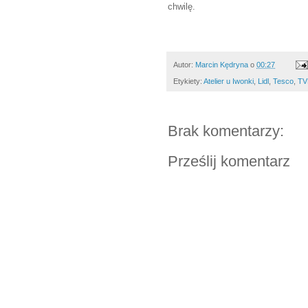
chwilę.
Autor:
Marcin Kędryna
o
00:27
Etykiety:
Atelier u Iwonki
,
Lidl
,
Tesco
,
TV
Brak komentarzy:
Prześlij komentarz