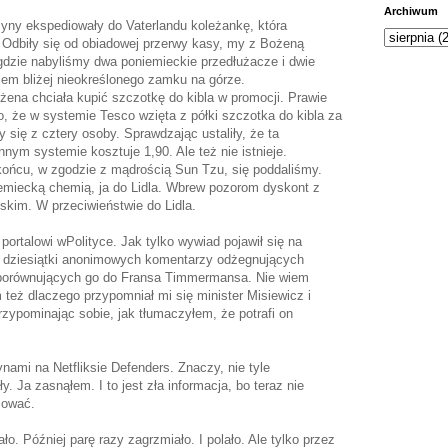
Archiwum
yny ekspediowały do Vaterlandu koleżankę, która
. Odbiły się od obiadowej przerwy kasy, my z Bożeną
, gdzie nabyliśmy dwa poniemieckie przedłużacze i dwie
iem bliżej nieokreślonego zamku na górze.
żena chciała kupić szczotkę do kibla w promocji. Prawie
ło, że w systemie Tesco wzięta z półki szczotka do kibla za
y się z cztery osoby. Sprawdzając ustaliły, że ta
innym systemie kosztuje 1,90. Ale też nie istnieje.
 końcu, w zgodzie z mądrością Sun Tzu, się poddaliśmy.
emiecką chemią, ja do Lidla. Wbrew pozorom dyskont z
skim. W przeciwieństwie do Lidla.
 portalowi wPolityce. Jak tylko wywiad pojawił się na
ię dziesiątki anonimowych komentarzy odżegnujących
I porównujących go do
Fransa Timmermansa. Nie wiem
 też dlaczego przypomniał mi się minister Misiewicz i
ypominając sobie, jak tłumaczyłem, że potrafi on
ami na Netfliksie Defenders. Znaczy, nie tyle
. Ja zasnąłem. I to jest zła informacja, bo teraz nie
zować.
ło. Później parę razy zagrzmiało. I polało. Ale tylko przez