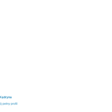
 Kędryna
j pełny profil