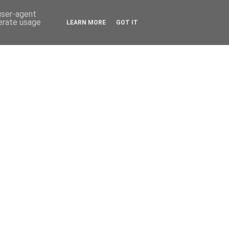
 user-agent
nerate usage
LEARN MORE
GOT IT