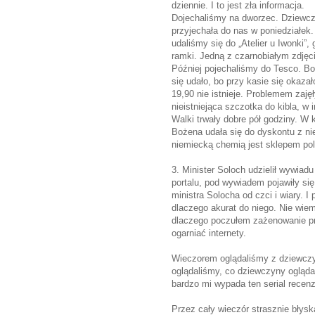
dziennie. I to jest zła informacja.
Dojechaliśmy na dworzec. Dziewcz
przyjechała do nas w poniedziałek
udaliśmy się do „Atelier u Iwonki”
ramki. Jedną z czarnobiałym zdjęc
Później pojechaliśmy do Tesco. Bo
się udało, bo przy kasie się okaza
19,90 nie istnieje. Problemem zajęł
nieistniejąca szczotka do kibla, w 
Walki trwały dobre pół godziny. W
Bożena udała się do dyskontu z ni
niemiecką chemią jest sklepem pol
3. Minister Soloch udzielił wywiadu
portalu, pod wywiadem pojawiły s
ministra Solocha od czci i wiary. 
dlaczego akurat do niego. Nie wiem
dlaczego poczułem zażenowanie prz
ogarniać internety.
Wieczorem oglądaliśmy z dziewczyn
oglądaliśmy, co dziewczyny oglądały
bardzo mi wypada ten serial recen
Przez cały wieczór strasznie błyska