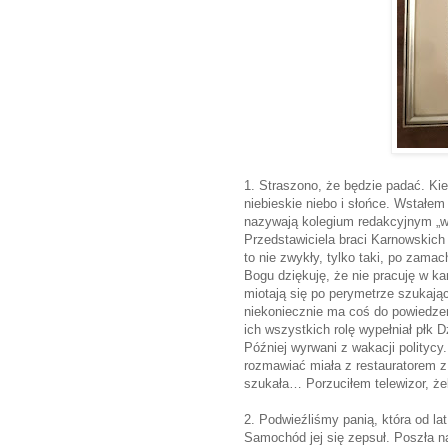
1. Straszono, że będzie padać. Ki
niebieskie niebo i słońce. Wstałem
nazywają kolegium redakcyjnym „wS
Przedstawiciela braci Karnowskich 
to nie zwykły, tylko taki, po zamac
Bogu dziękuję, że nie pracuję w ka
miotają się po perymetrze szukają
niekoniecznie ma coś do powiedzen
ich wszystkich rolę wypełniał płk D
Później wyrwani z wakacji politycy
rozmawiać miała z restauratorem z
szukała… Porzuciłem telewizor, ż
2. Podwieźliśmy panią, która od la
Samochód jej się zepsuł. Poszła n