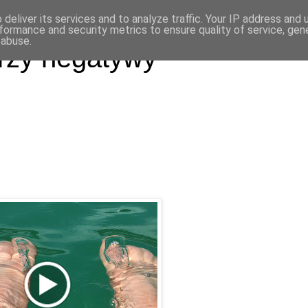
deliver its services and to analyze traffic. Your IP address and
formance and security metrics to ensure quality of service, ge
 abuse.
rzy negatywy