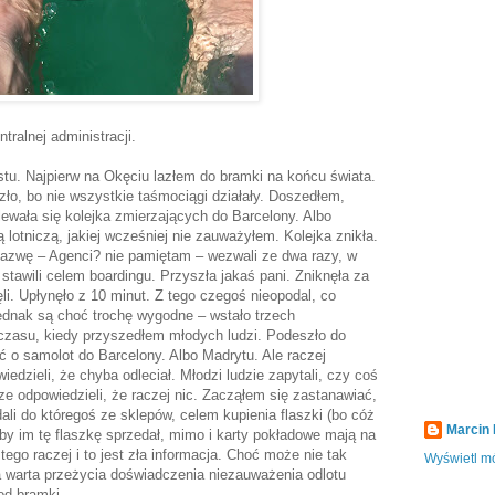
tralnej administracji.
tu. Najpierw na Okęciu lazłem do bramki na końcu świata.
szło, bo nie wszystkie taśmociągi działały. Doszedłem,
ewała się kolejka zmierzających do Barcelony. Albo
ą lotniczą, jakiej wcześniej nie zauważyłem. Kolejka znikła.
azwę – Agenci? nie pamiętam – wezwali ze dwa razy, w
tawili celem boardingu. Przyszła jakaś pani. Zniknęła za
i. Upłynęło z 10 minut. Z tego czegoś nieopodal, co
jednak są choć trochę wygodne – wstało trzech
czasu, kiedy przyszedłem młodych ludzi. Podeszło do
 o samolot do Barcelony. Albo Madrytu. Ale raczej
dzieli, że chyba odleciał. Młodzi ludzie zapytali, czy coś
 odpowiedzieli, że raczej nic. Zacząłem się zastanawiać,
udali do któregoś ze sklepów, celem kupienia flaszki (bo cóż
Marcin
 by im tę flaszkę sprzedał, mimo i karty pokładowe mają na
ego raczej i to jest zła informacja. Choć może nie tak
Wyświetl mó
ba warta przeżycia doświadczenia niezauważenia odlotu
od bramki.