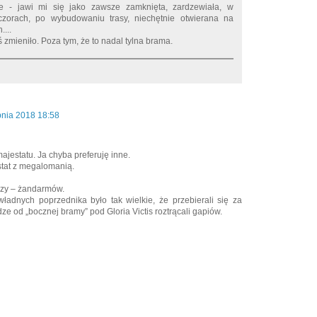
 - jawi mi się jako zawsze zamknięta, zardzewiała, w
czorach, po wybudowaniu trasy, niechętnie otwierana na
...
 zmieniło. Poza tym, że to nadal tylna brama.
pnia 2018 18:58
estatu. Ja chyba preferuję inne.
tat z megalomanią.
rzy – żandarmów.
ładnych poprzednika było tak wielkie, że przebierali się za
e od „bocznej bramy” pod Gloria Victis roztrącali gapiów.