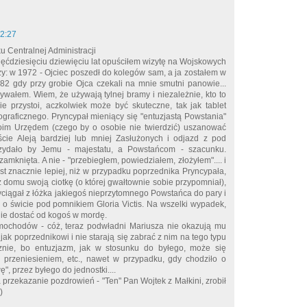
12:27
 Centralnej Administracji
ięćdziesięciu dziewięciu lat opuściłem wizytę na Wojskowych
: w 1972 - Ojciec poszedł do kolegów sam, a ja zostałem w
82 gdy przy grobie Ojca czekali na mnie smutni panowie...
wałem. Wiem, że używają tylnej bramy i niezależnie, kto to
ie przystoi, aczkolwiek może być skuteczne, tak jak tablet
ograficznego. Pryncypał mieniący się "entuzjastą Powstania"
woim Urzędem (czego by o osobie nie twierdzić) uszanować
cie Aleją bardziej lub mniej Zasłużonych i odjazd z pod
zydało by Jemu - majestatu, a Powstańcom - szacunku.
amknięta. A nie - "przebiegłem, powiedziałem, złożyłem".... i
jest znacznie lepiej, niż w przypadku poprzednika Pryncypała,
z domu swoją ciotkę (o której gwałtownie sobie przypomniał),
yciągał z łóżka jakiegoś nieprzytomnego Powstańca do pary i
i o świcie pod pomnikiem Gloria Victis. Na wszelki wypadek,
nie dostać od kogoś w mordę.
mochodów - cóż, teraz podwładni Mariusza nie okazują mu
jak poprzednikowi i nie starają się zabrać z nim na tego typu
sznie, bo entuzjazm, jak w stosunku do byłego, może się
 przeniesieniem, etc., nawet w przypadku, gdy chodziło o
", przez byłego do jednostki....
 przekazanie pozdrowień - "Ten" Pan Wojtek z Małkini, zrobił
)