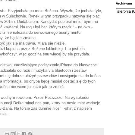
Archiwum
stu. Przyjechała po mnie Bożena. Wyszło, że jechała tyle,
ku w Sulechowie. Rynek w tym przypadku nazywa się plac
w 2015 r. Dudabusem. Kandydat poprosił mnie, bym mu
 kawiarni. Na rogu był bar, którym rządził – na oko –
 iż nie należała do serwowanego asortymentu.
y, że będzie zmiana.
ć jak się ma trawa. Miała się nieźle.
zł kupioną przez Bożenę bibliotekę. I to jest zła
ykończył, więc godzina snu więcej by się przydała.
rojstwo umożliwiające podłączenie iPhone do klasycznej
adziałało od razu i muzyka via bluetooth i zestaw
 mi się dobrze ułożyć przewodów i nawigacja nie do końca
zła informacja, bo chyba będę musiał dostać się do tych
końca nie wiem jeszcze jak to zrobić.
 wodnym rowerem. Przez Poźrzadło. Na wysokości
uracji Defka minął nas pan, który na nosie miał wariację
-Bana. Na torsie zaś dumnie niósł T-shirt z napisem
nias.