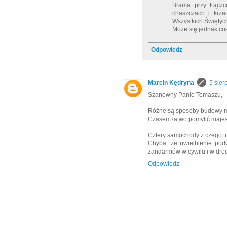
Brama przy Łączce
chaszczach i krza
Wszystkich Świętych.
Może się jednak coś
Odpowiedz
Marcin Kędryna
5 sier
Szanowny Panie Tomaszu,
Różne są sposoby budowy maj
Czasem łatwo pomylić majes
Cztery samochody z czego t
Chyba, że uwielbienie podw
żandarmów w cywilu i w drodz
Odpowiedz