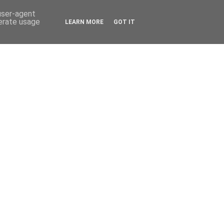
 user-agent
nerate usage
LEARN MORE
GOT IT