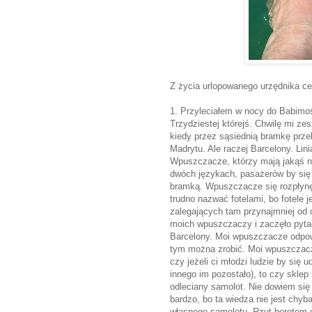
Z życia urlopowanego urzędnika cen
1. Przyleciałem w nocy do Babimos
Trzydziestej którejś. Chwilę mi ze
kiedy przez sąsiednią bramkę przel
Madrytu. Ale raczej Barcelony. Lini
Wpuszczacze, którzy mają jakąś n
dwóch językach, pasażerów by się s
bramką. Wpuszczacze się rozpłynęl
trudno nazwać fotelami, bo fotele 
zalegających tam przynajmniej od 
moich wpuszczaczy i zaczęło pytać
Barcelony. Moi wpuszczacze odpowie
tym można zrobić. Moi wpuszczacze
czy jeżeli ci młodzi ludzie by się 
innego im pozostało), to czy sklep
odleciany samolot. Nie dowiem się t
bardzo, bo ta wiedza nie jest chy
własnego samolotu. Rzut beretem 