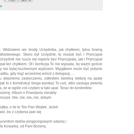
ie
. Widziałem we środę Urzędnika, jak chyłkiem, tylna bramą
ojskowego. Skoro był Urzędnik, to musiał być i Pryncypał
rzędnik nie rusza się nigdzie bez Pryncypała, jak i Pryncypał
pał też chyłkiem. Ot i konfuzja.To nie wypada, by ważni goście
 by nie była) kuchennym wyjściem. Wyjątkiem może być jedynie
adku, gdy mąż wcześniej wrócił z delegacji.....
, ku własnemu zaskoczeniu, odkryłem świetną lekturę na upały
 jak to z konstrukcji bloga wynika) To cud, albo zasługa pewnej
ra, że w ogóle coś czytam w taki upał. Teraz do konkretów:
ożenę. Album o Powstaniu niestety
rusze. Nie, nie, nie, nie, żebym
tka, o ile to Ten Pan Wojtek. Jeżeli
wić, bo z czytania jawi się
ducentom stołów pingpongowych udanej i
 Ta Kosiarka, od Pani Bożeny,