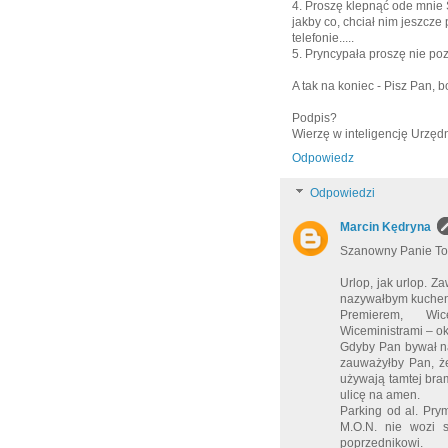
4. Proszę klepnąć ode mnie 
jakby co, chciał nim jeszcze
telefonie.....
5. Pryncypała proszę nie po
A tak na koniec - Pisz Pan, b
Podpis?
Wierzę w inteligencję Urzędn
Odpowiedz
Odpowiedzi
Marcin Kędryna
Szanowny Panie T
Urlop, jak urlop. 
nazywałbym kuchen
Premierem, Wic
Wiceministrami – ok
Gdyby Pan bywał na
zauważyłby Pan, ż
używają tamtej bra
ulicę na amen.
Parking od al. Pry
M.O.N. nie wozi s
poprzednikowi.