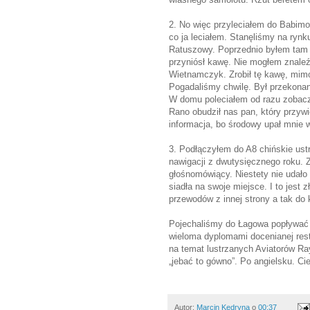
2. No więc przyleciałem do Babimo
co ja leciałem. Stanęliśmy na ryn
Ratuszowy. Poprzednio byłem tam 
przyniósł kawę. Nie mogłem znaleźć
Wietnamczyk. Zrobił tę kawę, mimo
Pogadaliśmy chwilę. Był przekonan
W domu poleciałem od razu zobaczy
Rano obudził nas pan, który przywió
informacja, bo środowy upał mnie w
3. Podłączyłem do A8 chińskie ust
nawigacji z dwutysięcznego roku. Z
głośnomówiący. Niestety nie udało
siadła na swoje miejsce. I to jest 
przewodów z innej strony a tak do 
Pojechaliśmy do Łagowa popływać
wieloma dyplomami docenianej resta
na temat lustrzanych Aviatorów Ray
„jebać to gówno”. Po angielsku. Cie
Autor:
Marcin Kędryna
o
00:37