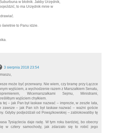
Suburbuna w błotnik. Jakby Urzędnik,
 pojeździć, to ma Urzędnik mnie w
zdrawiać.
o świetnie to Panu idzie.
ika.
3 sierpnia 2018 23:54
omaszu,
Zawsze może być przerwany. Nie wiem, czy bramę przy Łączce
nym wyjściem, a wychodzenie razem z Marszałkiem Senatu,
epremierem, Wicemarszałkami Sejmu, Ministrami,
reśliłbym wyjściem chyłkiem.
 tej – jak Pan był łaskaw nazwać – imprezie, w zeszłe lata,
e zawsze – jak Pan ich był łaskaw nazwać – ważni goście
my. Gdyby podjeżdżali od Powązkowskiej – zablokowaliby tę
masa Tysiąclecia daje radę. W tym roku bardziej, bo obecny
ię w cztery samochody, jak zdarzało się to robić jego