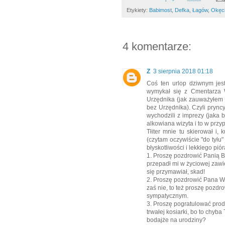
Etykiety:
Babimost
,
Defka
,
Łagów
,
Okęc
4 komentarze:
Z
3 sierpnia 2018 01:18
Coś ten urlop dziwnym jest
wymykał się z Cmentarza W
Urzędnika (jak zauważyłem U
bez Urzędnika). Czyli pryncy
wychodzili z imprezy (jaka
alkowiana wizyta i to w przyp
Tłiter mnie tu skierował i
(czytam oczywiście "do tyłu"
błyskotliwości i lekkiego pió
1. Proszę pozdrowić Panią B
przepadł mi w życiowej zawie
się przymawiał, skad!
2. Proszę pozdrowić Pana Woj
zaś nie, to też proszę pozdro
sympatycznym.
3. Proszę pogratulować pro
trwałej kosiarki, bo to chyba
bodajże na urodziny?