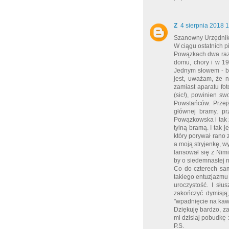
Z
4 sierpnia 2018 
Szanowny Urzędniku
W ciągu ostatnich p
Powązkach dwa razy
domu, chory i w 19
Jednym słowem - by
jest, uważam, że n
zamiast aparatu fot
(sic!), powinien s
Powstańców. Przejś
głównej bramy, pr
Powązkowska i tak z
tylną bramą. I tak 
który porywał rano 
a moją stryjenkę, w
lansował się z Nim
by o siedemnastej 
Co do czterech sa
takiego entuzjazmu 
uroczystość. I słu
zakończyć dymisją,
"wpadnięcie na kawę
Dziękuję bardzo, za
mi dzisiaj pobudkę :
P.S.