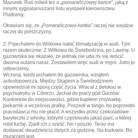
Mazurek. Raś mówił też o „
pomarańczowej kartce
”, jaką z
innymi sygnatariuszami listu wystawił kierownictwu
Platformy.
Obawiam się, że „
Pomarańczowa kartka
” raczej nie wejdzie
raczej do polszczyzny.
2. Pojechałem do Wilkowa nabić klimatyzację w audi. Tym
razem skutecznie. Z Wilkowa do Świebodzina, po Lawinę. U
gazownika się okazało, że jednak nie uda mi się wrócić
dwoma autami naraz. Zostawiłem więc audi w myjni. Jutro je
odbierzemy.
Wczoraj, kiedy jechałem do gazownika, wziąłem
autostopowicza. Między Skąpem a Świebodzinem
opowiedział mi sporą część życia. Wracał z detoksu w
psychiatryku w Ciborzu. Jechał do pracy pod Gorzów.
Konkretnie do miejscowości, gdzie kupiłem zmywarkę,
piekarnik a wcześniej pralkę. Poszedł w tango, bo poprzedni
pracodawca mu nie płacił. A wszystko przez czekoladowe
baryłeczki z whisky, którymi częstowała jakaś pani, u której
robił fuchę. Zjadł ich z sześć. No i poszło. Teraz ma
dostawać dwadzieścia złotych za godzinę. Na budowie. Bo
murarzem jest.