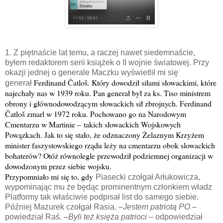
1. Z piętnaście lat temu, a raczej nawet siedemnaście,
byłem redaktorem serii książek o II wojnie światowej. Przy
okazji jednej o generale Maczku wyświetlił mi się
Ferdinand Čatloš. Który dowodził siłami słowackimi, które
generał
najechały nas w 1939 roku. Pan generał był za ks. Tiso ministrem
obrony i głównodowodzącym słowackich sił zbrojnych. Ferdinand
Čatloš zmarl w 1972 roku. Pochowano go na Narodowym
Cmentarzu w Martinie – takich słowackich Wojskowych
Powązkach. Jak to się stało, że odznaczony Żelaznym Krzyżem
minister faszystowskiego rządu leży na cmentarzu obok slowackich
bohaterów? Otóż równolegle przewodził podziemnej organizacji w
dowodzonym przez siebie wojsku.
Przypomniało mi się to, gdy
Piasecki czołgał Arłukowicza,
wypominając mu że będąc prominentnym członkiem władz
Platformy tak właściwie podpisał list do samego siebie.
Później Mazurek czołgał Rasia. –
Jestem patriotą PO
–
powiedział Raś. –
Byli też księża patrioci
– odpowiedział