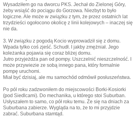
Wysadziłem go na dworcu PKS. Jechał do Zielonej Góry,
żeby wsiąść do pociągu do Gorzowa. Niezbyt to było
logiczne. Ale może w związku z tym, że przez ostatnich lat
trzydzieści ogołocono okolicę z linii kolejowych – inaczej się
nie da.
3. W związku z pogodą Kocio wyprowadził się z domu.
Wpada tylko coś zjeść. Schudł. I jakby zmężniał. Jego
koleżanka pojawia się coraz bliżej domu.
Jutro przyjeżdża pan od pompy. Uszczelnić nieszczelność. I
może przywiezie ze sobą innego pana, który formalnie
pompę uruchomi.
Miał być dzisiaj, ale mu samochód odmówił posłuszeństwa.
Po pól roku zadzwoniłem do miejscowości Borki-Kosiorki
(pod Siedlcami). Do mechanika, u którego stoi Suburban.
Usłyszałem to samo, co pół roku temu. Że się na dniach za
Suburbana zabierze. Wygląda na to, że to mi przyjdzie
zabrać. Suburbana stamtąd.