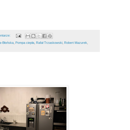
ntarze:
a-Błońska
,
Pompa ciepła
,
Rafał Trzaskowski
,
Robert Mazurek
,