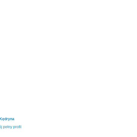
 Kędryna
j pełny profil