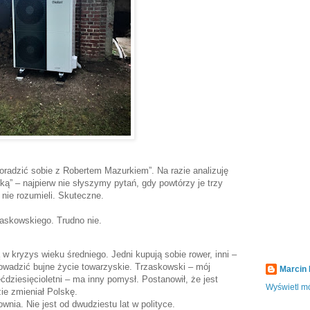
oradzić sobie z Robertem Mazurkiem”. Na razie analizuję
ską” – najpierw nie słyszymy pytań, gdy powtórzy je trzy
nie rozumieli. Skuteczne.
zaskowskiego. Trudno nie.
 kryzys wieku średniego. Jedni kupują sobie rower, inni –
rowadzić bujne życie towarzyskie. Trzaskowski – mój
Marcin
ęćdziesięcioletni – ma inny pomysł. Postanowił, że jest
Wyświetl mó
ie zmieniał Polskę.
ownia. Nie jest od dwudziestu lat w polityce.