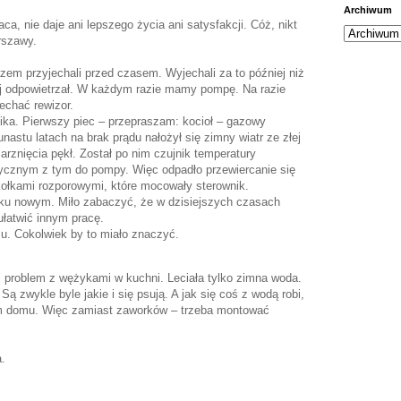
Archiwum
a, nie daje ani lepszego życia ani satysfakcji. Cóż, nikt
rszawy.
zem przyjechali przed czasem. Wyjechali za to później niż
żej odpowietrzał. W każdym razie mamy pompę. Na razie
jechać rewizor.
nika. Pierwszy piec – przepraszam: kocioł – gazowy
stu latach na brak prądu nałożył się zimny wiatr ze złej
marznięcia pękł. Został po nim czujnik temperatury
ntycznym z tym do pompy. Więc odpadło przewiercanie się
kołkami rozporowymi, które mocowały sterownik.
iku nowym. Miło zabaczyć, że w dzisiejszych czasach
ułatwić innym pracę.
u. Cokolwiek by to miało znaczyć.
 problem z wężykami w kuchni. Leciała tylko zimna woda.
ą zwykle byle jakie i się psują. A jak się coś z wodą robi,
łym domu. Więc zamiast zaworków – trzeba montować
a.