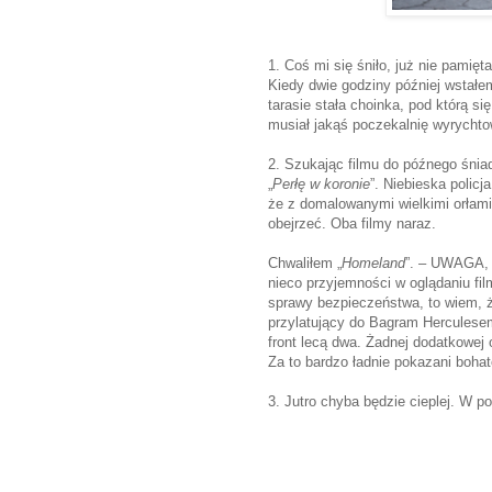
1. Coś mi się śniło, już nie pamię
Kiedy dwie godziny później wstałe
tarasie stała choinka, pod którą s
musiał jakąś poczekalnię wyrycht
2. Szukając filmu do późnego śniad
„
Perłę w koronie
”. Niebieska policja
że z domalowanymi wielkimi orłami
obejrzeć. Oba filmy naraz.
Chwaliłem „
Homeland
”. – UWAGA,
nieco przyjemności w oglądaniu fil
sprawy bezpieczeństwa, to wiem, 
przylatujący do Bagram Herculese
front lecą dwa. Żadnej dodatkowej
Za to bardzo ładnie pokazani boha
3. Jutro chyba będzie cieplej. W p