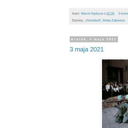
Autor:
Marcin Kędryna
o
02:26
3 kome
Etykiety:
„Homeland”
,
Arleta Zalewska
wtorek, 4 maja 2021
3 maja 2021