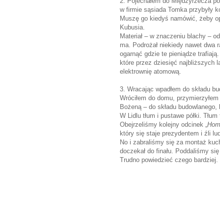
2. Pojechałem do Międzyrzecza po 
w firmie sąsiada Tomka przybyły k
Muszę go kiedyś namówić, żeby o
Kubusia.
Materiał – w znaczeniu blachy – od
ma. Podrożał niekiedy nawet dwa r
ogarnąć gdzie te pieniądze trafiaj
które przez dziesięć najbliższych
elektrownię atomową.
3. Wracając wpadłem do składu bud
Wróciłem do domu, przymierzyłem p
Bożeną – do składu budowlanego, b
W Lidlu tłum i pustawe półki. Tłu
Obejrzeliśmy kolejny odcinek „
Hom
który się staje prezydentem i źli l
No i zabraliśmy się za montaż kuc
doczekał do finału. Poddaliśmy się 
Trudno powiedzieć czego bardziej.