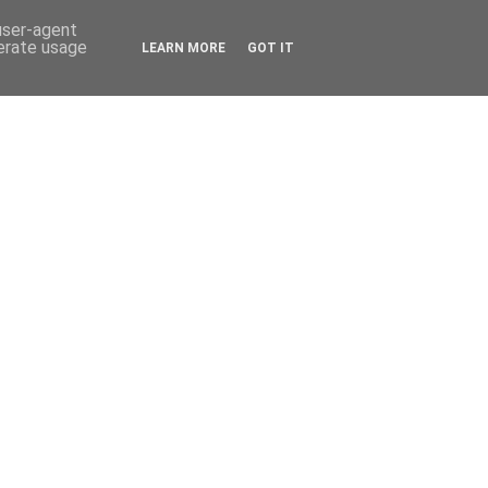
 user-agent
nerate usage
LEARN MORE
GOT IT