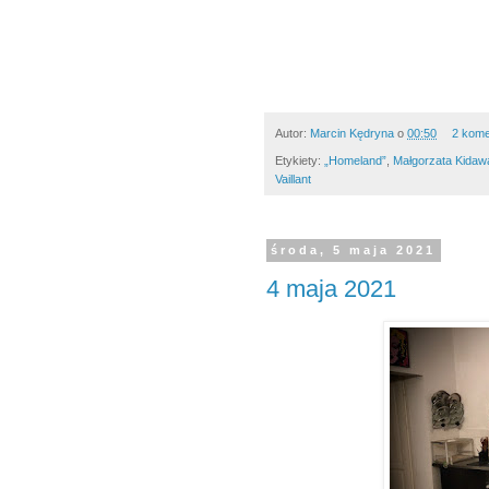
Autor:
Marcin Kędryna
o
00:50
2 kome
Etykiety:
„Homeland”
,
Małgorzata Kidaw
Vaillant
środa, 5 maja 2021
4 maja 2021