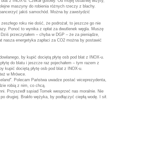
blat z INOX-u. Czekał gotowy. Od mojej ostatniej wizyty,
olejne maszyny do robienia różnych rzeczy z blachy.
pancerzyć jakiś samochód. Można by zawstydzić
 zeszłego roku nie dość, że podrożał, to jeszcze go nie
azy. Ponoć to wynika z opłat za dwutlenek węgla. Muszę
ą. Dziś przeczytałem – chyba w DGP – że za pieniądze,
 lat nasza energetyka zapłaci za CO2 można by postawić
owlanego, by kupić dociętą płytę osb pod blat z INOX-u.
łytę do blatu i jeszcze raz pojechałem – tym razem z
y kupić dociętą płytę osb pod blat z INOX-u.
m też w Mrówce.
eland
”. Polecam Państwa uwadze postać wiceprezydenta,
udzie robią z nim, co chcą.
hni. Przyszedł sąsiad Tomek wesprzeć nas moralnie. Nie
po drugiej. Brakło wężyka, by podłączyć ciepłą wodę. I sił.