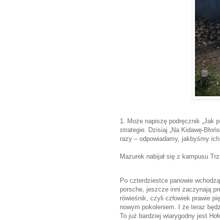
1. Może napiszę podręcznik „Jak p
strategie. Dzisiaj „Na Kidawę-Błoń
razy – odpowiadamy, jakbyśmy ich 
Mazurek nabijał się z kampusu Tr
Po czterdziestce panowie wchodzą w
porsche, jeszcze inni zaczynają p
rówieśnik, czyli człowiek prawie pi
nowym pokoleniem. I że teraz będz
To już bardziej wiarygodny jest Hoł