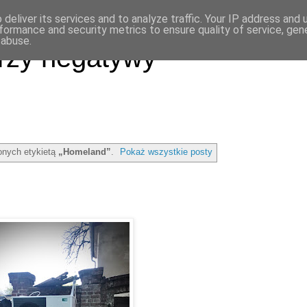
deliver its services and to analyze traffic. Your IP address and
formance and security metrics to ensure quality of service, ge
 abuse.
rzy negatywy
nych etykietą
„Homeland”
.
Pokaż wszystkie posty