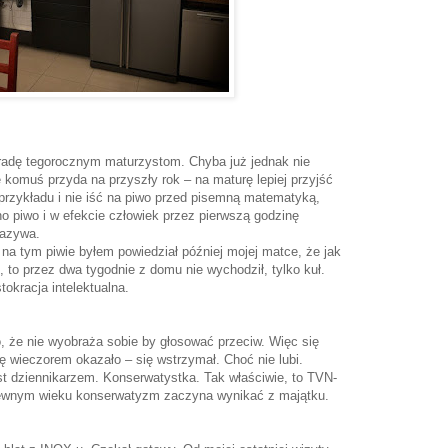
radę tegorocznym maturzystom. Chyba już jednak nie
komuś przyda na przyszły rok – na maturę lepiej przyjść
 przykładu i nie iść na piwo przed pisemną matematyką,
no piwo i w efekcie człowiek przez pierwszą godzinę
 nazywa.
na tym piwie byłem powiedział później mojej matce, że jak
 to przez dwa tygodnie z domu nie wychodził, tylko kuł.
tokracja intelektualna.
, że nie wyobraża sobie by głosować przeciw. Więc się
się wieczorem okazało – się wstrzymał. Choć nie lubi.
est dziennikarzem. Konserwatystka. Tak właściwie, to TVN-
pewnym wieku konserwatyzm zaczyna wynikać z majątku.