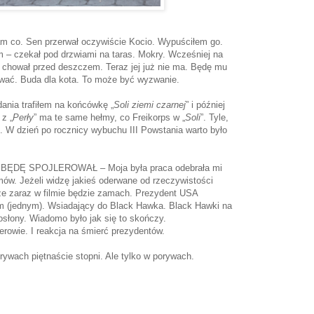
tam co. Sen przerwał oczywiście Kocio. Wypuściłem go.
m – czekał pod drzwiami na taras. Mokry. Wcześniej na
ię chował przed deszczem. Teraz jej już nie ma. Będę mu
ować. Buda dla kota. To może być wyzwanie.
ania trafiłem na końcówkę „
Soli ziemi czarnej
” i później
 z „
Perły
” ma te same hełmy, co Freikorps w „
Soli
”. Tyle,
. W dzień po rocznicy wybuchu III Powstania warto było
 BĘDĘ SPOJLEROWAŁ – Moja była praca odebrała mi
mów. Jeżeli widzę jakieś oderwane od rzeczywistości
że zaraz w filmie będzie zamach. Prezydent USA
m (jednym). Wsiadający do Black Hawka. Black Hawki na
 osłony. Wiadomo było jak się to skończy.
terowie. I reakcja na śmierć prezydentów.
orywach piętnaście stopni. Ale tylko w porywach.