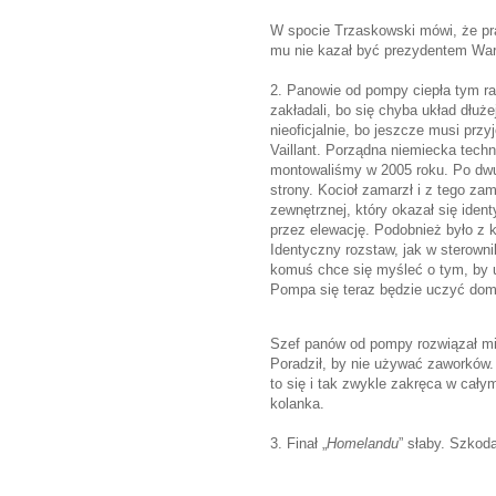
W spocie Trzaskowski mówi, że prac
mu nie kazał być prezydentem Wa
2. Panowie od pompy ciepła tym ra
zakładali, bo się chyba układ dłu
nieoficjalnie, bo jeszcze musi przy
Vaillant. Porządna niemiecka tech
montowaliśmy w 2005 roku. Po dwuna
strony. Kocioł zamarzł i z tego za
zewnętrznej, który okazał się ide
przez elewację. Podobnież było z 
Identyczny rozstaw, jak w sterown
komuś chce się myśleć o tym, by 
Pompa się teraz będzie uczyć dom
Szef panów od pompy rozwiązał mi
Poradził, by nie używać zaworków. S
to się i tak zwykle zakręca w ca
kolanka.
3. Finał „
Homelandu
” słaby. Szkod