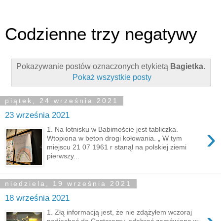
Codzienne trzy negatywy
Pokazywanie postów oznaczonych etykietą
Bagietka
.
Pokaż wszystkie posty
piątek, 24 września 2021
23 września 2021
›
1. Na lotnisku w Babimoście jest tabliczka.
Wtopiona w beton drogi kołowania. „ W tym
miejscu 21 07 1961 r stanął na polskiej ziemi
pierwszy...
niedziela, 19 września 2021
18 września 2021
1. Złą informacją jest, że nie zdążyłem wczoraj
podjechać do Castoramy, odebrać zamówione w