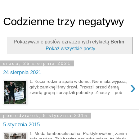
Codzienne trzy negatywy
Pokazywanie postów oznaczonych etykietą
Berlin
.
Pokaż wszystkie posty
środa, 25 sierpnia 2021
24 sierpnia 2021
›
1. Kocia rodzina spała w domu. Nie miała wyjścia,
gdyż zamknęliśmy drzwi. Przyszli przed ósmą
zwartą grupą i urządzili pobudkę. Znaczy – pob...
poniedziałek, 5 stycznia 2015
5 stycznia 2015
1. Moda lumberseksualna. Praktykowałem, zanim
była modna. Tak bardzo praktykowałem, że kiedy