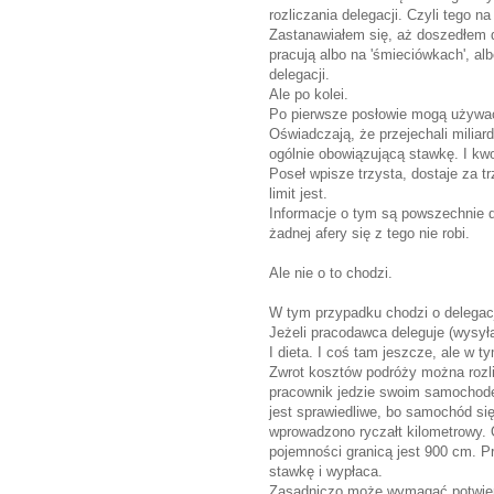
rozliczania delegacji. Czyli tego 
Zastanawiałem się, aż doszedłem d
pracują albo na 'śmieciówkach', albo
delegacji.
Ale po kolei.
Po pierwsze posłowie mogą używa
Oświadczają, że przejechali miliar
ogólnie obowiązującą stawkę. I kwo
Poseł wpisze trzysta, dostaje za tr
limit jest.
Informacje o tym są powszechnie d
żadnej afery się z tego nie robi.
Ale nie o to chodzi.
W tym przypadku chodzi o delegac
Jeżeli pracodawca deleguje (wysył
I dieta. I coś tam jeszcze, ale w t
Zwrot kosztów podróży można rozl
pracownik jedzie swoim samochodem
jest sprawiedliwe, bo samochód się
wprowadzono ryczałt kilometrowy.
pojemności granicą jest 900 cm. P
stawkę i wypłaca.
Zasadniczo może wymagać potwierdz