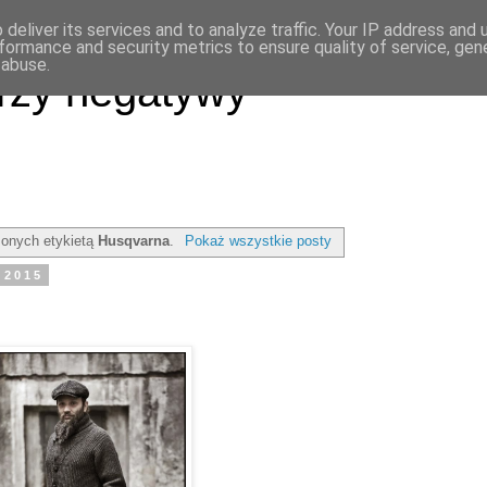
deliver its services and to analyze traffic. Your IP address and
formance and security metrics to ensure quality of service, ge
 abuse.
rzy negatywy
onych etykietą
Husqvarna
.
Pokaż wszystkie posty
 2015