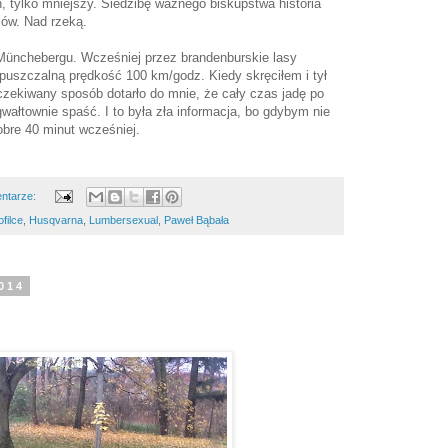
tylko mniejszy. Siedzibę ważnego biskupstwa historia
mów. Nad rzeką.
ünchebergu. Wcześniej przez brandenburskie lasy
uszczalną prędkość 100 km/godz. Kiedy skręciłem i tył
zekiwany sposób dotarło do mnie, że cały czas jadę po
wałtownie spaść. I to była zła informacja, bo gdybym nie
bre 40 minut wcześniej.
ntarze:
filce
,
Husqvarna
,
Lumbersexual
,
Paweł Bąbała
2014