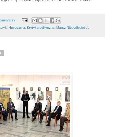
omentarzy:
czyk
,
Husqvarna
,
Krytyka polityczna
,
Marsz Niepodległości
,
4