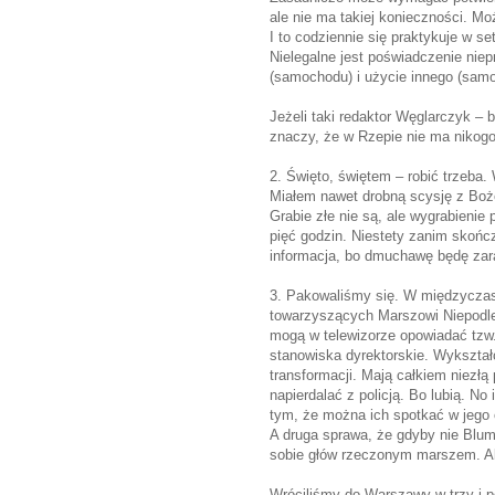
ale nie ma takiej konieczności. Mo
I to codziennie się praktykuje w se
Nielegalne jest poświadczenie niep
(samochodu) i użycie innego (samolo
Jeżeli taki redaktor Węglarczyk –
znaczy, że w Rzepie nie ma nikogo n
2. Święto, świętem – robić trzeb
Miałem nawet drobną scysję z Bożen
Grabie złe nie są, ale wygrabienie
pięć godzin. Niestety zanim skończy
informacja, bo dmuchawę będę zara
3. Pakowaliśmy się. W międzyczas
towarzyszących Marszowi Niepodleg
mogą w telewizorze opowiadać tzw.
stanowiska dyrektorskie. Wykształc
transformacji. Mają całkiem niezłą
napierdalać z policją. Bo lubią. N
tym, że można ich spotkać w jego 
A druga sprawa, że gdyby nie Blums
sobie głów rzeczonym marszem. Ale 
Wróciliśmy do Warszawy w trzy i pó