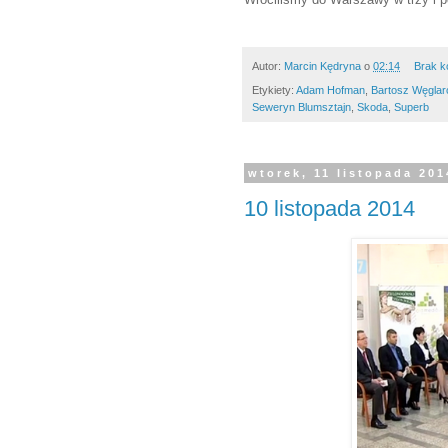
Autor:
Marcin Kędryna
o
02:14
Brak k
Etykiety:
Adam Hofman
,
Bartosz Węglar
Seweryn Blumsztajn
,
Skoda
,
Superb
wtorek, 11 listopada 201
10 listopada 2014