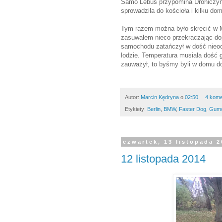
Samo Lebus przypomina Drohiczyn, 
sprowadziła do kościoła i kilku do
Tym razem można było skręcić w M
zasuwałem nieco przekraczając dop
samochodu zatańczył w dość nieoc
lodzie. Temperatura musiała dość g
zauważył, to byśmy byli w domu do
Autor:
Marcin Kędryna
o
02:50
4 kome
Etykiety:
Berlin
,
BMW
,
Faster Dog
,
Gumo
czwartek, 13 listopada 
12 listopada 2014