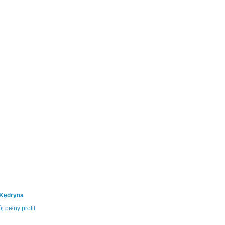
 Kędryna
j pełny profil