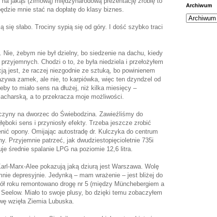
ł na jakąś (zimową) międzynarodową prezentację zrobię to
Archiwum
ędzie mnie stać na dopłatę do klasy biznes.
 się słabo. Trociny sypią się od góry. I dość szybko traci
Nie, żebym nie był dzielny, bo siedzenie na dachu, kiedy
e przyjemnych. Chodzi o to, że była niedziela i przełożyłem
ją jest, że raczej niezgodnie ze sztuką, bo powinienem
azywa zamek, ale nie, to karpiówka, więc ten dzyndzel od
eby to miało sens na dłużej, niż kilka miesięcy –
acharską, a to przekracza moje możliwości.
wczyny na dworzec do Świebodzina. Zawieźliśmy do
ęboki sens i przyniosły efekty. Trzeba jeszcze zrobić
nić opony. Omijając autostradę dr. Kulczyka do centrum
y. Przyjemnie patrzeć, jak dwudziestopięcioletnie 735i
e średnie spalanie LPG na poziomie 12,6 litra.
Karl-Marx-Alee pokazują jaką dziurą jest Warszawa. Wolę
nie depresyjnie. Jedynką – mam wrażenie – jest bliżej do
 pół roku remontowano drogę nr 5 (między Münchebergiem a
 Seelow. Miało to swoje plusy, bo dzięki temu zobaczyłem
wę wzięła Ziemia Lubuska.