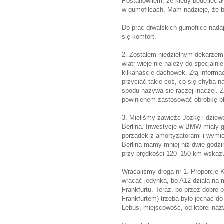
Postanowiłem, że kiedy będę lecia
w gumofilcach. Mam nadzieję, że b
Do prac drwalskich gumofilce nadają
się komfort.
2. Zostałem niedzielnym dekarzem. 
wiatr wieje nie należy do specjalni
kilkanaście dachówek. Złą informac
przyciąć takie coś, co się chyba n
spodu nazywa się raczej inaczej. Ż
powinienem zastosować obróbkę bl
3. Mieliśmy zawieźć Józkę i dzie
Berlina. Inwestycje w BMW miały gł
porządek z amortyzatorami i wymie
Berlina mamy mniej niż dwie godzin
przy prędkości 120–150 km wskazuj
Wracaliśmy drogą nr 1. Proporcje 
wracać jedynką, bo A12 działa na m
Frankfurtu. Teraz, bo przez dobre
Frankfurtem) trzeba było jechać do
Lebus, miejscowość, od której naz