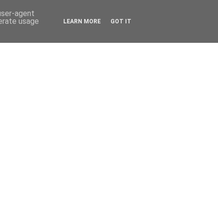
 user-agent
nerate usage
LEARN MORE
GOT IT