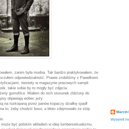
owałem, zanim była modna. Tak bardzo praktykowałem, że
poczułem odpowiedzialność. Prawie zrobiliśmy z Pawełkiem
stylizacjami, niestety w magazynie prasowych sampli
rek, takie sobie by to mogły być zdjęcia.
żeny gumofilce. Miałem do nich stosunek zbliżony do
 psy objawiają wobec jeży.
nią na rozkopaną przez panów kopaczy działkę spadł
na to, żeby chodzić boso, a błoto zdejmowało ze stóp
Marcin
in.
Wyświetl mó
lc może być polskim wkładem w ideę lumberselsualizmu.