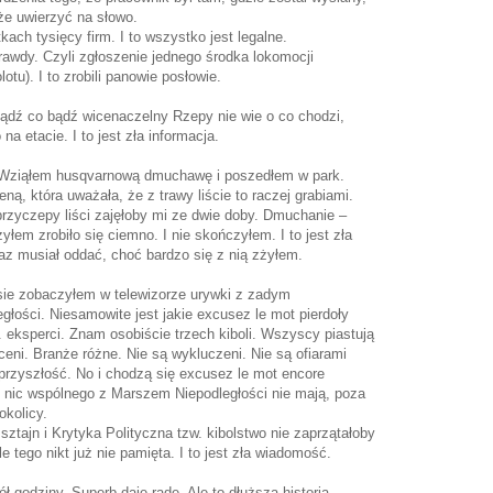
że uwierzyć na słowo.
tkach tysięcy firm. I to wszystko jest legalne.
rawdy. Czyli zgłoszenie jednego środka lokomocji
tu). I to zrobili panowie posłowie.
 bądź co bądź wicenaczelny Rzepy nie wie o co chodzi,
a etacie. I to jest zła informacja.
a. Wziąłem husqvarnową dmuchawę i poszedłem w park.
ą, która uważała, że z trawy liście to raczej grabiami.
 przyczepy liści zajęłoby mi ze dwie doby. Dmuchanie –
łem zrobiło się ciemno. I nie skończyłem. I to jest zła
z musiał oddać, choć bardzo się z nią zżyłem.
ie zobaczyłem w telewizorze urywki z zadym
łości. Niesamowite jest jakie excusez le mot pierdoły
 eksperci. Znam osobiście trzech kiboli. Wszyscy piastują
eni. Branże różne. Nie są wykluczeni. Nie są ofiarami
 przyszłość. No i chodzą się excusez le mot encore
o i nic wspólnego z Marszem Niepodległości nie mają, poza
okolicy.
ztajn i Krytyka Polityczna tzw. kibolstwo nie zaprzątałoby
tego nikt już nie pamięta. I to jest zła wiadomość.
ł godziny. Superb daje radę. Ale to dłuższa historia.