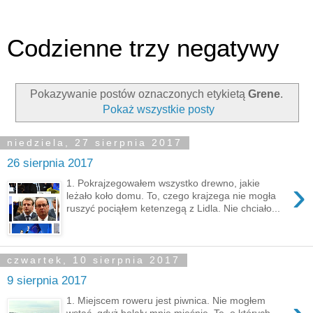
Codzienne trzy negatywy
Pokazywanie postów oznaczonych etykietą
Grene
.
Pokaż wszystkie posty
niedziela, 27 sierpnia 2017
26 sierpnia 2017
›
1. Pokrajzegowałem wszystko drewno, jakie
leżało koło domu. To, czego krajzega nie mogła
ruszyć pociąłem ketenzegą z Lidla. Nie chciało...
czwartek, 10 sierpnia 2017
9 sierpnia 2017
1. Miejscem roweru jest piwnica. Nie mogłem
wstać, gdyż bolały mnie mięśnie. Te, o których