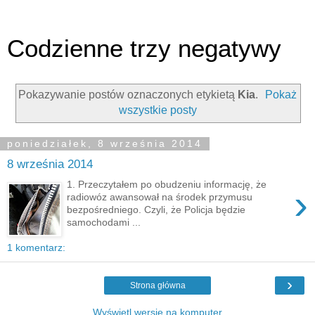
Codzienne trzy negatywy
Pokazywanie postów oznaczonych etykietą
Kia
.
Pokaż
wszystkie posty
poniedziałek, 8 września 2014
8 września 2014
1. Przeczytałem po obudzeniu informację, że
›
radiowóz awansował na środek przymusu
bezpośredniego. Czyli, że Policja będzie
samochodami ...
1 komentarz:
›
Strona główna
Wyświetl wersję na komputer