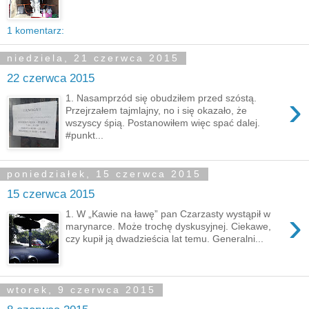
1 komentarz:
niedziela, 21 czerwca 2015
22 czerwca 2015
›
1. Nasamprzód się obudziłem przed szóstą.
Przejrzałem tajmlajny, no i się okazało, że
wszyscy śpią. Postanowiłem więc spać dalej.
#punkt...
poniedziałek, 15 czerwca 2015
15 czerwca 2015
›
1. W „Kawie na ławę” pan Czarzasty wystąpił w
marynarce. Może trochę dyskusyjnej. Ciekawe,
czy kupił ją dwadzieścia lat temu. Generalni...
wtorek, 9 czerwca 2015