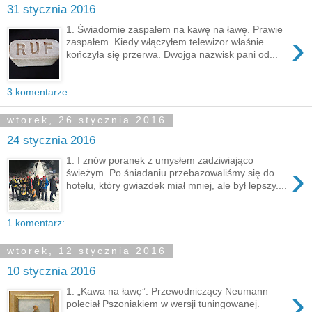
31 stycznia 2016
1. Świadomie zaspałem na kawę na ławę. Prawie
›
zaspałem. Kiedy włączyłem telewizor właśnie
kończyła się przerwa. Dwojga nazwisk pani od...
3 komentarze:
wtorek, 26 stycznia 2016
24 stycznia 2016
1. I znów poranek z umysłem zadziwiająco
›
świeżym. Po śniadaniu przebazowaliśmy się do
hotelu, który gwiazdek miał mniej, ale był lepszy....
1 komentarz:
wtorek, 12 stycznia 2016
10 stycznia 2016
›
1. „Kawa na ławę”. Przewodniczący Neumann
poleciał Pszoniakiem w wersji tuningowanej.