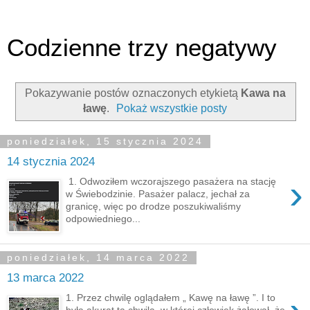
Codzienne trzy negatywy
Pokazywanie postów oznaczonych etykietą
Kawa na
ławę
.
Pokaż wszystkie posty
poniedziałek, 15 stycznia 2024
14 stycznia 2024
›
1. Odwoziłem wczorajszego pasażera na stację
w Świebodzinie. Pasażer palacz, jechał za
granicę, więc po drodze poszukiwaliśmy
odpowiedniego...
poniedziałek, 14 marca 2022
13 marca 2022
1. Przez chwilę oglądałem „ Kawę na ławę ”. I to
była akurat ta chwila, w której człowiek żałował, że