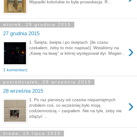
Wypadki kolońskie to była prowokacja. R...
wtorek, 29 grudnia 2015
27 grudnia 2015
1. Święta, święta i po świętach. [ile czasu
›
czekałem, żeby to móc napisać]. Wstaliśmy na
„Kawę na ławę” w której występował dyr. Magier...
1 komentarz:
poniedziałek, 28 września 2015
28 września 2015
›
1. Po raz pierwszy od czasów niepamiętnych
zrobiłem coś, co wcześniej było moją
codziennością – zaspałem. Nie na tyle, żeby nie
zdążyć ...
środa, 15 lipca 2015