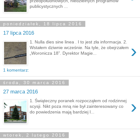
przedpołudniowych, niedzielnych programów
publicystycznych ...
poniedziałek, 18 lipca 2016
17 lipca 2016
1. Nulla dies sine linea . I to jest zła informacja. 2.
›
Wstałem dziwnie wcześnie. Na tyle, że obejrzałem
„Woronicza 18”. Dyrektor Magie...
1 komentarz:
środa, 30 marca 2016
27 marca 2016
›
1. Świąteczny poranek rozpocząłem od rodzinnej
scysji. Nikt poza mną nie był zainteresowany co
do powiedzenia mają bardziej l...
wtorek, 2 lutego 2016