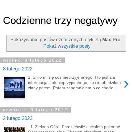
Codzienne trzy negatywy
Pokazywanie postów oznaczonych etykietą
Mac Pro
.
Pokaż wszystkie posty
wtorek, 8 lutego 2022
8 lutego 2022
›
1. Śniło mi się coś nieprzyjemnego. I to jest zła
informacja. Tak nieprzyjemnego, że się obudziłem
zlany potem. Potem zapomniałem o co chodz...
czwartek, 3 lutego 2022
2 lutego 2022
1. Zielona Góra. Przez chwilę chciałem pokonać
Odrę promem, ale w Skąpem skręciłem wręcz