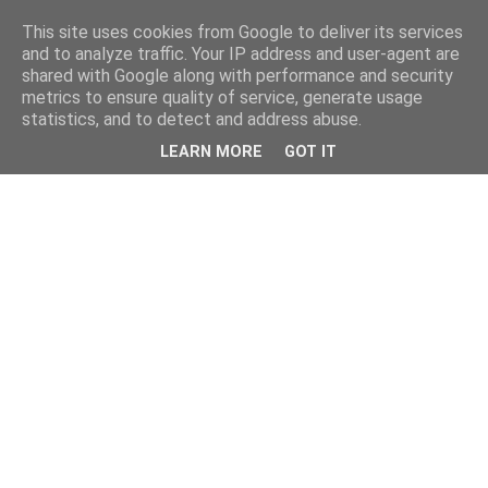
This site uses cookies from Google to deliver its services
and to analyze traffic. Your IP address and user-agent are
shared with Google along with performance and security
metrics to ensure quality of service, generate usage
statistics, and to detect and address abuse.
LEARN MORE
GOT IT