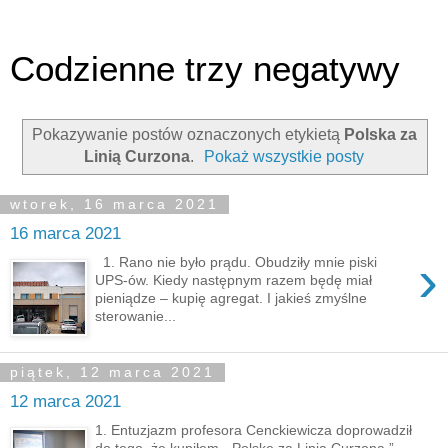
Codzienne trzy negatywy
Pokazywanie postów oznaczonych etykietą
Polska za
Linią Curzona
.
Pokaż wszystkie posty
wtorek, 16 marca 2021
16 marca 2021
›
1. Rano nie było prądu. Obudziły mnie piski
UPS-ów. Kiedy następnym razem będę miał
pieniądze – kupię agregat. I jakieś zmyślne
sterowanie...
piątek, 12 marca 2021
12 marca 2021
1. Entuzjazm profesora Cenckiewicza doprowadził
do tego, że kupiłem „ Polskę za Linią Curzona ”