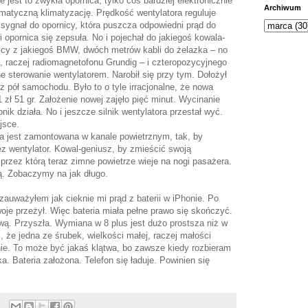
jest to zwykła opornica, tylko coś bardziej elektronicznie
Archiwum
atyczną klimatyzację. Prędkość wentylatora reguluje
sygnał do opornicy, która puszcza odpowiedni prąd do
i opornica się zepsuła. No i pojechał do jakiegoś kowala-
icy z jakiegoś BMW, dwóch metrów kabli do żelazka – no
, raczej radiomagnetofonu Grundig – i czteropozycyjnego
e sterowanie wentylatorem. Narobił się przy tym. Dołożył
 pół samochodu. Było to o tyle irracjonalne, że nowa
 zł 51 gr. Założenie nowej zajęło pięć minut. Wycinanie
ik działa. No i jeszcze silnik wentylatora przestał wyć.
ejsce.
ica jest zamontowana w kanale powietrznym, tak, by
zez wentylator. Kowal-geniusz, by zmieścić swoją
 przez którą teraz zimne powietrze wieje na nogi pasażera.
mą. Zobaczymy na jak długo.
auważyłem jak cieknie mi prąd z baterii w iPhonie. Po
oje przeżył. Więc bateria miała pełne prawo się skończyć.
ą. Przyszła. Wymiana w 8 plus jest dużo prostsza niż w
, że jedna ze śrubek, wielkości małej, raczej małości
tnie. To może być jakaś klątwa, bo zawsze kiedy rozbieram
a. Bateria założona. Telefon się ładuje. Powinien się