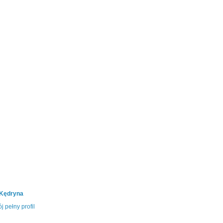
 Kędryna
j pełny profil