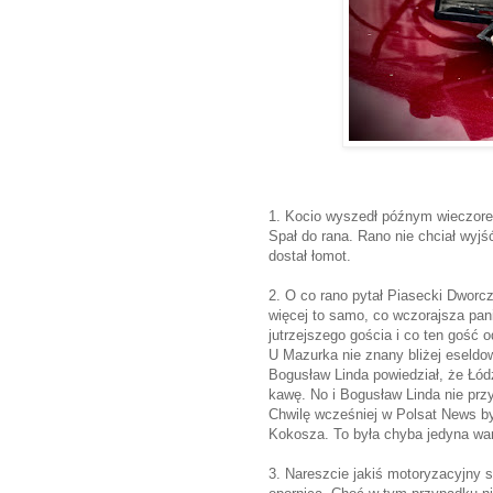
1. Kocio wyszedł późnym wieczore
Spał do rana. Rano nie chciał wyjś
dostał łomot.
2. O co rano pytał Piasecki Dwor
więcej to samo, co wczorajsza pan
jutrzejszego gościa i co ten gość 
U Mazurka nie znany bliżej eseldow
Bogusław Linda powiedział, że Łódź
kawę. No i Bogusław Linda nie przy
Chwilę wcześniej w Polsat News by
Kokosza. To była chyba jedyna wa
3. Nareszcie jakiś motoryzacyjny s