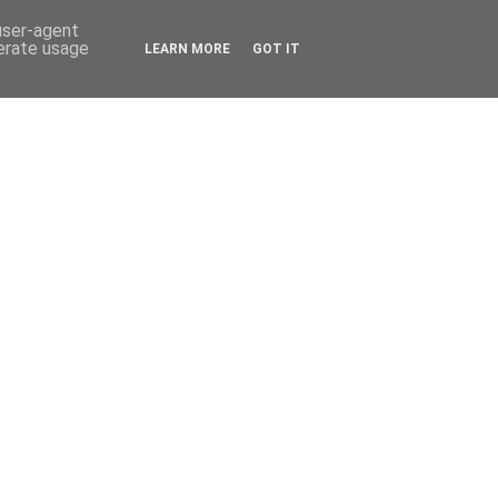
 user-agent
nerate usage
LEARN MORE
GOT IT