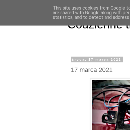
This site uses cookies from Google to 
are shared with Google along with per
statistics, and to detect and address
Codzienne t
środa, 17 marca 2021
17 marca 2021