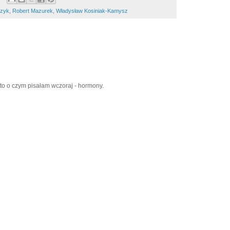
czyk
,
Robert Mazurek
,
Władysław Kosiniak-Kamysz
to o czym pisałam wczoraj - hormony.