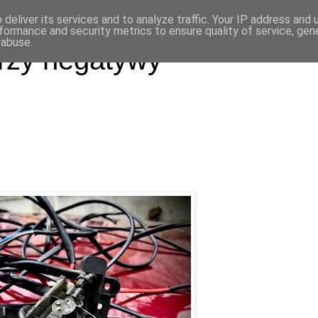
deliver its services and to analyze traffic. Your IP address and
formance and security metrics to ensure quality of service, ge
 abuse.
rzy negatywy