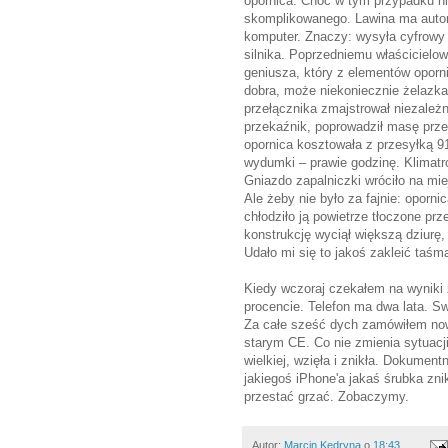
opornica. Choć w tym przypadku nie 
skomplikowanego. Lawina ma autom
komputer. Znaczy: wysyła cyfrowy 
silnika. Poprzedniemu właścicielow
geniusza, który z elementów oporn
dobra, może niekoniecznie żelazka
przełącznika zmajstrował niezależn
przekaźnik, poprowadził masę przez
opornica kosztowała z przesyłką 91
wydumki – prawie godzinę. Klimatron
Gniazdo zapalniczki wróciło na mi
Ale żeby nie było za fajnie: oporn
chłodziło ją powietrze tłoczone pr
konstrukcję wyciął większą dziurę,
Udało mi się to jakoś zakleić taś
Kiedy wczoraj czekałem na wyniki z
procencie. Telefon ma dwa lata. Sw
Za całe sześć dych zamówiłem now
starym CE. Co nie zmienia sytuacji
wielkiej, wzięła i znikła. Dokumen
jakiegoś iPhone'a jakaś śrubka znik
przestać grzać. Zobaczymy.
Autor:
Marcin Kędryna
o
18:43