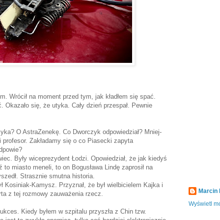
m. Wrócił na moment przed tym, jak kładłem się spać.
ć. Okazało się, że utyka. Cały dzień przespał. Pewnie
czyka? O AstraZenekę. Co Dworczyk odpowiedział? Mniej-
i profesor. Zakładamy się o co Piasecki zapyta
odpowie?
iec. Były wiceprezydent Łodzi. Opowiedział, że jak kiedyś
 to miasto meneli, to on Bogusława Lindę zaprosił na
szedł. Strasznie smutna historia.
ł Kosiniak-Kamysz. Przyznał, że był wielbicielem Kajka i
Marcin
rta z tej rozmowy zauważenia rzecz.
Wyświetl mó
ukces. Kiedy byłem w szpitalu przyszła z Chin tzw.