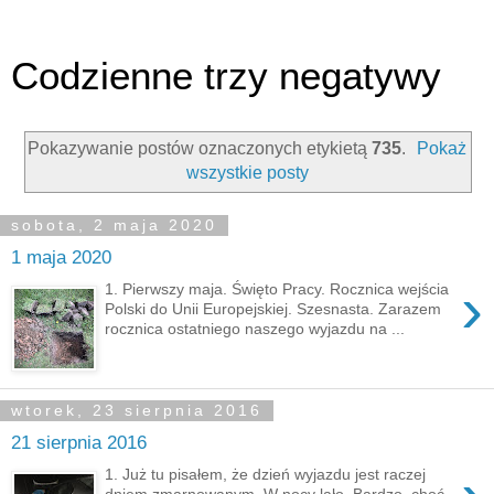
Codzienne trzy negatywy
Pokazywanie postów oznaczonych etykietą
735
.
Pokaż
wszystkie posty
sobota, 2 maja 2020
1 maja 2020
›
1. Pierwszy maja. Święto Pracy. Rocznica wejścia
Polski do Unii Europejskiej. Szesnasta. Zarazem
rocznica ostatniego naszego wyjazdu na ...
wtorek, 23 sierpnia 2016
21 sierpnia 2016
1. Już tu pisałem, że dzień wyjazdu jest raczej
dniem zmarnowanym. W nocy lało. Bardzo, choć