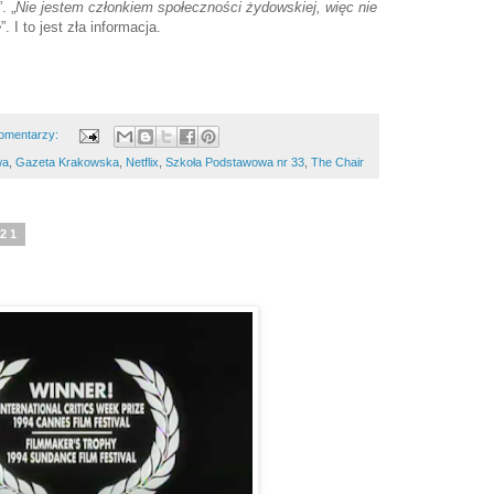
”. „
Nie jestem członkiem społeczności żydowskiej, więc nie
e
”. I to jest zła informacja.
omentarzy:
wa
,
Gazeta Krakowska
,
Netflix
,
Szkoła Podstawowa nr 33
,
The Chair
021