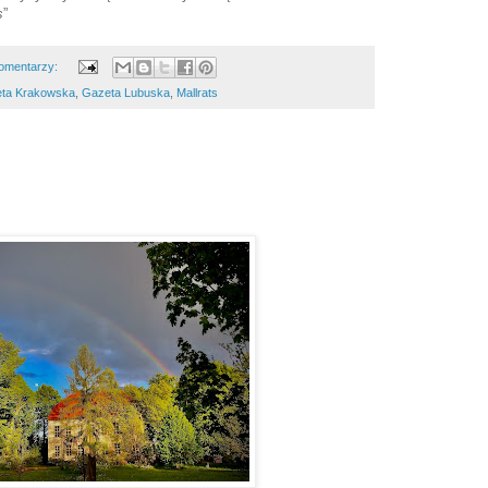
s
”
omentarzy:
ta Krakowska
,
Gazeta Lubuska
,
Mallrats