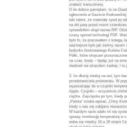
znaleźć transceivery.
O ile dobrze pamiętam, to na Qua
ogłoszenia w Gazecie Krakowskiej
taki talent, że materiały spod jej 
na dni parę przed moimi czterdzie
sprawdziłem skąd nazwa RIP. Otóż 
czasy sprzed technologi PDF. Waż
było to, że pracowałem z kolegą 
ważniejsze było jak żeśmy razem i
budynku Ilustrowanego Kuriera Codz
Półki, które skręcam przeznaczon
na czas, kiedy – będąc już na eme
niedzieli nie skręciłem żadnej. I to 
3. Im dłużej siedzę na wsi, tym bar
przedstawiciela proletariatu. W p
wyposażając do w czujniki tempera
Appla. Czujniki – oczywiście chińs
ciężka. Zwycięska po tym, kiedy p
„Polska” trzeba wpisać „Chiny Kon
kiedy u nas się zabijano nienaostr
W każdym razie udało mi się syst
sprawy monitoruję temperaturę w c
waha się między 16 a 18 stopni Cel
skąd aż takie różnice.