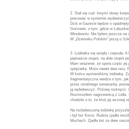
2. Stał się cud. Innymi słowy korp
pracować w systemie wydawnicz
Dziś w Gazecie będzie o spadnięt
Gorzowie, o tym, gdzie w Lubuskiem
Winobraniu. Nie byłem jeszcze na wi
W „
Dzienniku Polskim
” piszą o Szk
3. Lodówka się wzięła i zepsuła. A
piętnaście stopni, na dole stopni p
Mam wrażenie, że spora część jej 
sprężarkę. Może nawet dwa razy. N
W końcu wymieniliśmy lodówkę. Zost
fragmentaryczna wiedza o tym, ja
przez ostatniego serwisanta, pos
ją wybebeszyć. Później rozkręcić. 
Rozmroziłem nagrzewnicą z Lidla. 
chodziło o to, że ktoś jej wczoraj 
Na rozbebeszoną lodówkę przyszła
i był też Kocio. Rudzia zjadła resz
Muchach. Zjadła też ze dwie sasz