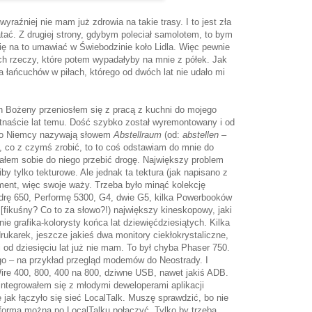
yraźniej nie mam już zdrowia na takie trasy. I to jest zła
atać. Z drugiej strony, gdybym poleciał samolotem, to bym
ię na to umawiać w Świebodzinie koło Lidla. Więc pewnie
h rzeczy, które potem wypadałyby na mnie z półek. Jak
a łańcuchów w piłach, którego od dwóch lat nie udało mi
h Bożeny przeniosłem się z pracą z kuchni do mojego
iętnaście lat temu. Dość szybko został wyremontowany i od
 co Niemcy nazywają słowem
Abstellraum
(od:
abstellen
–
, co z czymś zrobić, to to coś odstawiam do mnie do
iałem sobie do niego przebić drogę. Największy problem
iby tylko tekturowe. Ale jednak ta tektura (jak napisano z
pment, więc swoje waży. Trzeba było minąć kolekcję
rę 650, Performę 5300, G4, dwie G5, kilka Powerbooków
 [fikuśny? Co to za słowo?!) największy kineskopowy, jaki
nie grafika-kolorysty końca lat dziewięćdziesiątych. Kilka
drukarek, jeszcze jakieś dwa monitory ciekłokrystaliczne,
j od dziesięciu lat już nie mam. To był chyba Phaser 750.
go – na przykład przegląd modemów do Neostrady. I
ire 400, 800, 400 na 800, dziwne USB, nawet jakiś ADB.
integrowałem się z młodymi deweloperami aplikacji
 jak łączyło się sieć LocalTalk. Muszę sprawdzić, bo nie
formą można po LocalTalku połączyć. Tylko by trzeba