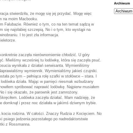
Archiwum
oracja stwierdziła, że mogę się jej przydać. Mogę więc
ym na moim Macbooku.
ym Falubazie. Również o tym, co na ten temat sądzą w
 się najsłabiej szczepią. No i o tym, kto wystąpi na
nobraniu. I to jest zła informacja.
ieletorze.
 konkretnie zaczęła nierównomiernie chłodzić. U góry
ięć. Mieliśmy wcześniej tu lodówkę, która się zaczęła psuć.
psucia wynikała z działań serwisanta. Wymieniliśmy
aprawialiśmy wymiennik. Wymienialiśmy jakieś czujniki.
ała po tym – pełniąca rolę szafki w stołówce – stara. I
k lodówka działa. Mając w pamięci niesmak wzbudzany
tanowiłem spróbować naprawić lodówkę. Najpierw musiałem
No i się okazało, że parownik jest zamrożony.
Skręciłem. Lodówka zaczęła działać. Mam nadzieję, że
nie domknął i przez noc działała w jakimś dziwnym trybie.
 kocia rodzina. W całości. Znaczy Rudzia z Kocięciem. No
tki psiego jedzenia pozostałego po nadredaktorstwie
etki z Rossmanna.