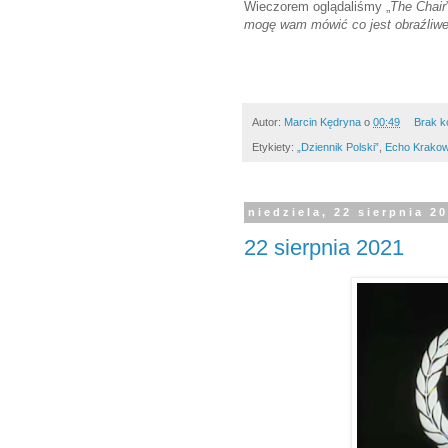
Wieczorem oglądaliśmy „
The Chair
mogę wam mówić co jest obraźliw
Autor:
Marcin Kędryna
o
00:49
Brak k
Etykiety:
„Dziennik Polski”
,
Echo Krako
niedziela, 22 sierpnia 2
22 sierpnia 2021