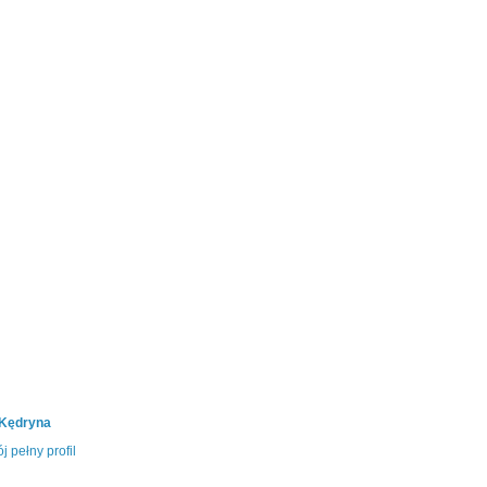
 Kędryna
j pełny profil