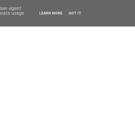
 user-agent
nerate usage
LEARN MORE
GOT IT