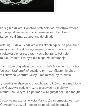
nic się nie działo. Państwo profesorstwo Zybertowiczowie
wym wyprodukowanym przez niemieckich katolików
ja, bo liczyliśmy, że zostaną do obiadu.
jawiła się Rudzia. Siedziała w krzakach łypiąc na psa–suke
ię ją z tych krzaków wyciągnąć, zanieść do kuchni i
 pojawiła się jeszcze raz. Kocio był rano, był koło
m nie. Padało. I to była dla niego zła informacja.
dnym stole doglądaliśmy gazet z dwóch – o ile można tak
ienniku
i
Krakowskiej
będzie o tym, że Miasto nie chce
 milionów na Centrum Muzyki (cokolwiek by to miało
ry spadł z ekstraklasy, o autobusach, których nie ma kto w
że w Gorzowie będzie można głosować na projekty
nternet, no i o tym, że parkach w Międzyrzeczu nie ma już
 Z przerwą na szukanie kota Marka. Złą informacją jest, że
. Gdybyśmy zaczęli – może by mi się udało zmusić