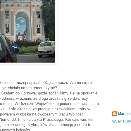
winienem raczej napisać o Kajdanowiczu. Ale mi się nie
 się chciało na ten temat czytać?
Szefem do Gorzowa, gdzie spóźniliśmy się na spotkanie
 odnieść wrażenie, że droga zrobiła się ze dwa razy
ało mniej. W Urzędzie Wojewódzkim podano do kawy ciasto.
cji. I się okazało, że pracuję z człowiekiem, który w
Marcin
kupowałem w kiosku na ówczesnym placu Wolności
Numer 33. Imienia Janka Krasickiego. Kto dziś wie, kim
Wyświetl mó
 to nienawidzę trzykropków. Złą informacją jest, że to
ch nowych kolegów.