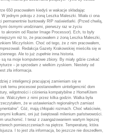
drze 650 pracowałem kiedyś w wakacje składając
. W jednym pokoju z żoną Leszka Maleszki. Miała ci ona
ręki permanentnie buntowały RIP naświetlarki. (Przed chwilą,
stymi ósmymi urodzinami, pierwszy raz w życiu
to akronim od Raster Image Processor). Ech, to były
niejszym niż to, że pracowałem z żoną Leszka Maleszki,
Jankiem Miczyńskim. Choć od tego, że z nim pracowałem,
mprezowali. Redakcja Gazety Krakowskiej mieściła się w
iennego. Ale to już zupełnie inna historia.
e są na moje komputerowe zbiory. By miały gdzie czekać
ryturze – je sprzedam z wielkim zyskiem. Niestety od
jest zła informacja.
dziej z inteligencji pracującej zamieniam się w
oprzek temu procesowi postanowiłem uinteligencnić dom
tury, wilgotności i ciśnienia kompatybilne z HomeKitem
kie. Walczyłem z nimi przez kilka godzin. Walka była
rzeczytałem, że w ustawieniach regionalnych zamiast
tynentalne”. Cóż, mają chłopaki rozmach. Choć właściwie,
zonymi kołkami, oni już świętowali milenium państwowości.
em uruchomić. I teraz z zaangażowaniem wartym lepszej
zterech pomieszczeniach na piętrze. Temperaturę, która
sjusza. I to jest zła informacja, bo jeszcze nie doszedłem,