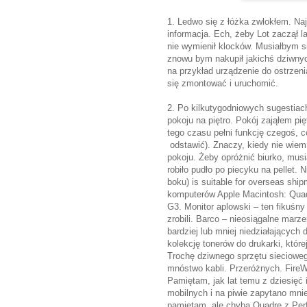
1. Ledwo się z łóżka zwlokłem. Najw
informacja. Ech, żeby Lot zaczął l
nie wymienił klocków. Musiałbym s
znowu bym nakupił jakichś dziwnyc
na przykład urządzenie do ostrzeni
się zmontować i uruchomić.
2. Po kilkutygodniowych sugestiac
pokoju na piętro. Pokój zająłem p
tego czasu pełni funkcję czegoś,
odstawić). Znaczy, kiedy nie wiem
pokoju. Żeby opróżnić biurko, mus
robiło pudło po piecyku na pellet. N
boku) is suitable for overseas shi
komputerów Apple Macintosh: Quad
G3. Monitor aplowski – ten fikuśny
zrobili. Barco – nieosiągalne marze
bardziej lub mniej niedziałających 
kolekcję tonerów do drukarki, które
Trochę dziwnego sprzętu sieciowe
mnóstwo kabli. Przeróżnych. FireW
Pamiętam, jak lat temu z dziesięć 
mobilnych i na piwie zapytano mnie
pamiętam, ale chyba Quadrę z Per