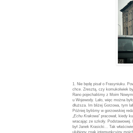
1. Nie będę pisał o Frasyniuku. Po
chce. Zresztą, czy komukolwiek by
Rano pojechaliśmy z Moim Nowym 
u Wojewody. Lało, więc można było
dłuższa. Im bliżej Gorzowa, tym l
Później byliśmy w gorzowskiej redak
„
Echu Krakowa
” pracował, kiedy 
wracając ze szkoły. Podstawowej. 
był Janek Krasicki… Tak właściwie,
ulubiony znak interpunkcyjny moi