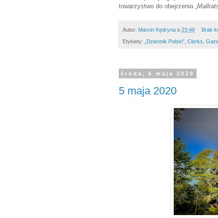
towarzystwo do obejrzenia „
Mallrat
Autor:
Marcin Kędryna
o
23:49
Brak k
Etykiety:
„Dziennik Polski”
,
Clerks
,
Gaze
środa, 6 maja 2020
5 maja 2020