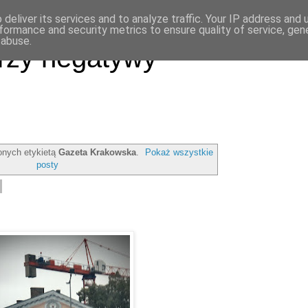
deliver its services and to analyze traffic. Your IP address and
formance and security metrics to ensure quality of service, ge
 abuse.
rzy negatywy
nych etykietą
Gazeta Krakowska
.
Pokaż wszystkie
posty