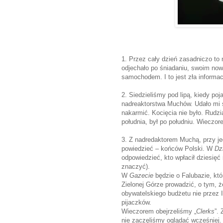
1. Przez cały dzień zasadniczo to 
odjechało po śniadaniu, swoim no
samochodem. I to jest zła informac
2. Siedzieliśmy pod lipą, kiedy po
nadreaktorstwa Muchów. Udało mi s
nakarmić. Kocięcia nie było. Rudzia
południa, był po południu. Wieczore
3. Z nadredaktorem Muchą, przy je
powiedzieć – końców Polski. W
Dz
odpowiedzieć, kto wpłacił dziesięć
znaczyć).
W
Gazecie
będzie o Falubazie, któ
Zielonej Górze prowadzić, o tym, 
obywatelskiego budżetu nie przez I
pijaczków.
Wieczorem obejrzeliśmy „
Clerks
”.
nie zaczęliśmy oglądać wcześniej