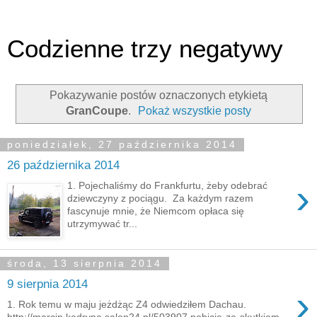
Codzienne trzy negatywy
Pokazywanie postów oznaczonych etykietą
GranCoupe
.
Pokaż wszystkie posty
poniedziałek, 27 października 2014
26 października 2014
›
1. Pojechaliśmy do Frankfurtu, żeby odebrać
dziewczyny z pociągu. Za każdym razem
fascynuje mnie, że Niemcom opłaca się
utrzymywać tr...
środa, 13 sierpnia 2014
9 sierpnia 2014
›
1. Rok temu w maju jeżdżąc Z4 odwiedziłem Dachau.
http://marcin.kedryna.salon24.pl/503907,pobicie-ze-skutkiem-