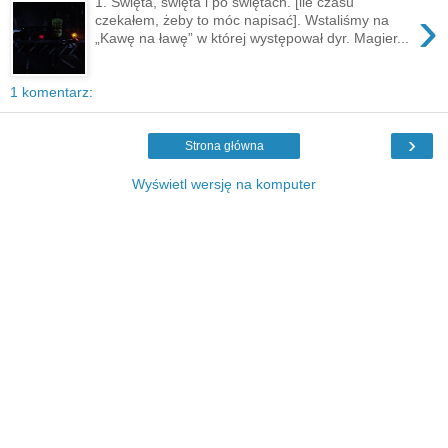
1. Święta, święta i po świętach. [ile czasu
›
czekałem, żeby to móc napisać]. Wstaliśmy na
„Kawę na ławę” w której występował dyr. Magier...
1 komentarz:
›
Strona główna
Wyświetl wersję na komputer