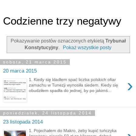
Codzienne trzy negatywy
Pokazywanie postów oznaczonych etykietą
Trybunał
Konstytucyjny
.
Pokaż wszystkie posty
sobota, 21 marca 2015
20 marca 2015
›
1. Kiedy się kładłem spać liczba polskich ofiar
zamachu w Tunezji wynosiła siedem. Kiedy się
obudziłem spadła do jednej, by po jakimś...
poniedziałek, 24 listopada 2014
23 listopada 2014
1. Pojechałem do Makro, żeby kupić tuńczyka
(mrożony, niecałe 50 zł za kilogram, dobry).