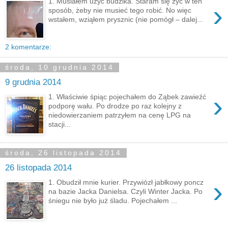
1. Musiałem użyć budzika. Staram się żyć w ten
›
sposób, żeby nie musieć tego robić. No więc
wstałem, wziąłem prysznic (nie pomógł – dalej...
2 komentarze:
środa, 10 grudnia 2014
9 grudnia 2014
›
1. Właściwie śpiąc pojechałem do Ząbek zawieźć
podporę wału. Po drodze po raz kolejny z
niedowierzaniem patrzyłem na cenę LPG na
stacji...
środa, 26 listopada 2014
26 listopada 2014
›
1. Obudził mnie kurier. Przywiózł jabłkowy poncz
na bazie Jacka Danielsa. Czyli Winter Jacka. Po
śniegu nie było już śladu. Pojechałem ...