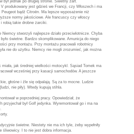
był jednak po drugiej stronie. Świetny żart.
 V produkowany jest gdzieś we Francji, czy Włoszech i ma
t, Peugeot bądź Citroën. Ma lepsze wyposażenie niż
 wyższe normy jakościowe. Ale francuscy czy włoscy
 robią takie drobne żarciki.
e Niemcy stworzyli najlepsze działo przeciwlotnicze. Chyba
 było świetne. Bardzo skomplikowane. Amunicja do niego
ności przy montażu. Przy montażu pracowali robotnicy
ła nie do użytku. Niemcy nie mogli zrozumieć, jak można
k miała, jak średniej wielkości motocykl. Sąsiad Tomek ma
acował wcześniej przy kasacji samochodów. A jeszcze
żkie, głośne i źle się odpalają. Są za to mocne. Ludzie
(ludzi, nie piły). Wtedy kupują stihla.
ontował w poprzedniej pracy. Opowiedział, że
h przyjechał był Golf jedynka. Wyremontował go i ma na
.
orty.
dycyjnie świetne. Niestety nie ma ich tyle, żeby wypełniły
śliwowicy. I to nie jest dobra informacja.