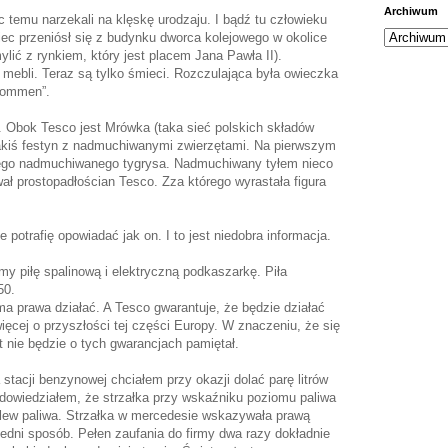
Archiwum
c temu narzekali na klęskę urodzaju. I bądź tu człowieku
ec przeniósł się z budynku dworca kolejowego w okolice
lić z rynkiem, który jest placem Jana Pawła II).
 mebli. Teraz są tylko śmieci. Rozczulająca była owieczka
lkommen”.
. Obok Tesco jest Mrówka (taka sieć polskich składów
akiś festyn z nadmuchiwanymi zwierzętami. Na pierwszym
znego nadmuchiwanego tygrysa. Nadmuchiwany tyłem nieco
ał prostopadłościan Tesco. Zza którego wyrastała figura
e potrafię opowiadać jak on. I to jest niedobra informacja.
y piłę spalinową i elektryczną podkaszarkę. Piła
50.
ma prawa działać. A Tesco gwarantuje, że będzie działać
ęcej o przyszłości tej części Europy. W znaczeniu, że się
 nie będzie o tych gwarancjach pamiętał.
 stacji benzynowej chciałem przy okazji dolać parę litrów
dowiedziałem, że strzałka przy wskaźniku poziomu paliwa
t wlew paliwa. Strzałka w mercedesie wskazywała prawą
edni sposób. Pełen zaufania do firmy dwa razy dokładnie