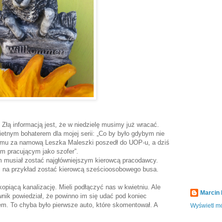
 Złą informacją jest, że w niedzielę musimy już wracać.
ietnym bohaterem dla mojej serii: „Co by było gdybym nie
t temu za namową Leszka Maleszki poszedł do UOP-u, a dziś
m pracującym jako szofer”.
m musiał zostać najgłówniejszym kierowcą pracodawcy.
i na przykład zostać kierowcą sześcioosobowego busa.
opiącą kanalizację. Mieli podłączyć nas w kwietniu. Ale
Marcin
wnik powiedział, że powinno im się udać pod koniec
m. To chyba było pierwsze auto, które skomentował. A
Wyświetl mó