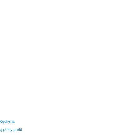
 Kędryna
j pełny profil