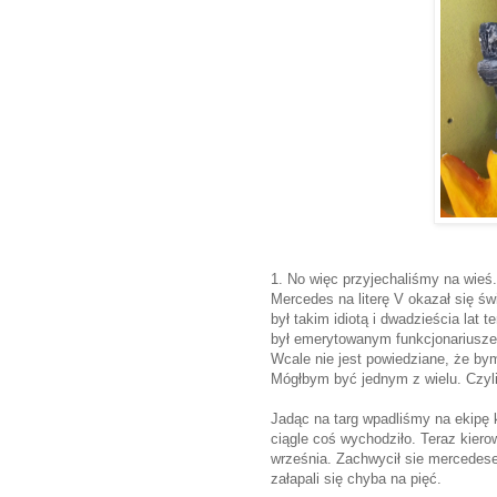
1. No więc przyjechaliśmy na wieś.
Mercedes na literę V okazał się św
był takim idiotą i dwadzieścia la
był emerytowanym funkcjonariusze
Wcale nie jest powiedziane, że by
Mógłbym być jednym z wielu. Czyl
Jadąc na targ wpadliśmy na ekipę k
ciągle coś wychodziło. Teraz kiero
września. Zachwycił sie mercedese
załapali się chyba na pięć.