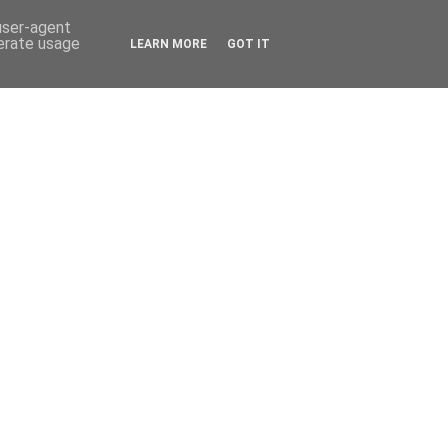
 user-agent
nerate usage
LEARN MORE
GOT IT