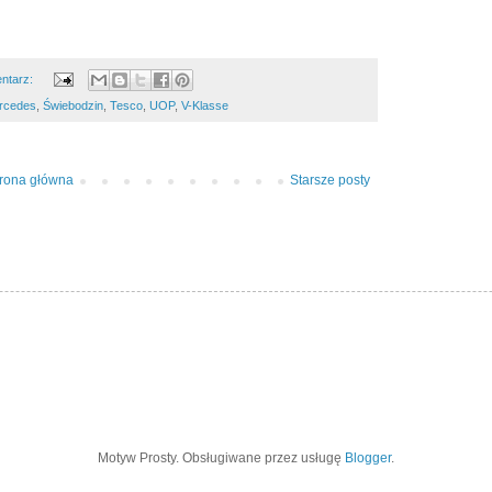
ntarz:
rcedes
,
Świebodzin
,
Tesco
,
UOP
,
V-Klasse
trona główna
Starsze posty
Motyw Prosty. Obsługiwane przez usługę
Blogger
.