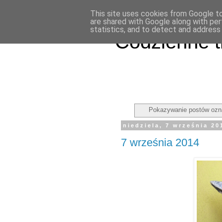
This site uses cookies from Google to 
are shared with Google along with per
statistics, and to detect and address
Codzienne t
Pokazywanie postów ozn
niedziela, 7 września 20
7 września 2014