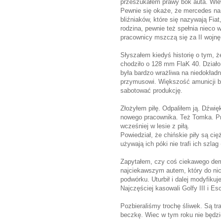
przeszukałem prawy bok auta. Wlew 
Pewnie się okaże, że mercedes na
bliźniaków, które się nazywają Fia
rodzina, pewnie też spełnia nieco
pracownicy mszczą się za II wojnę i
Słyszałem kiedyś historię o tym, ż
chodziło o 128 mm FlaK 40. Działo
była bardzo wrażliwa na niedokład
przymusowi. Większość amunicji by
sabotować produkcję.
Złożyłem piłę. Odpaliłem ją. Dźwię
nowego pracownika. Też Tomka. Pr
wcześniej w lesie z piłą.
Powiedział, że chińskie piły są cię
używają ich póki nie trafi ich szlag 
Zapytałem, czy coś ciekawego dem
najciekawszym autem, który do nic
podwórku. Uturbił i dalej modyfikuje
Najczęściej kasowali Golfy III i Esc
Pozbieraliśmy trochę śliwek. Są tra
beczkę. Wiec w tym roku nie będzie 