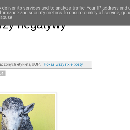
deliver its services and to analyze traffic. Your IP address and
formance and security metrics to ensure quality of service, ge
 abuse.
rzy negatywy
aczonych etykietą
UOP
.
Pokaż wszystkie posty
14