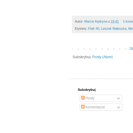
Autor:
Marcin Kędryna
o
15:41
1 kome
Etykiety:
FlaK 40
,
Leszek Maleszka
,
Me
S
Subskrybuj:
Posty (Atom)
Subskrybuj
Posty
Komentarze