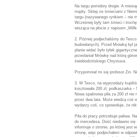
Na targu pomidory drogie. A miesią
mądry. Sklep ze śmieciami z Niemi
targu (nazywanego rynkiem – nie my
Wcześniej były tam śmieci i trochę
wisząca na płocie z napisem „Wil
2. Później podjechaliśmy do Tesco
budowlanych). Przed Mrówką był j
planie widać było tyłek gigantyc
przesłaniał Mrówkę nad którą górow
świebodzińskiego Chrystusa.
Przypomniał mi się profesor Zin. Ni
3. W Tesco, na wyprzedaży kupiliśm
kosztowała 200 zł, podkaszarka – 
Nowa spalinowa piła za 200 zł nie 
przez dwa lata. Może wiedzą coś wi
wydarzy coś, co spowoduje, że nikt
Piła do pracy potrzebuje paliwa. Na
do mercedesa. Dość niedawno się 
informuje o stronie, po której jes
stronę, więc podjechałem w odpowi