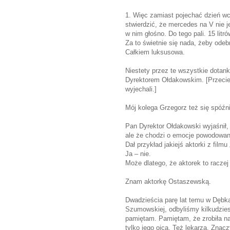
1. Więc zamiast pojechać dzień wc
stwierdzić, że mercedes na V nie 
w nim głośno. Do tego pali. 15 litr
Za to świetnie się nada, żeby odeb
Całkiem luksusowa.
Niestety przez te wszystkie dota
Dyrektorem Ołdakowskim. [Przecież
wyjechali.]
Mój kolega Grzegorz też się spóźnił
Pan Dyrektor Ołdakowski wyjaśnił, 
ale że chodzi o emocje powodowan
Dał przykład jakiejś aktorki z film
Ja – nie.
Może dlatego, że aktorek to racze
Znam aktorkę Ostaszewską.
Dwadzieścia parę lat temu w Dębk
Szumowskiej, odbyliśmy kilkudzies
pamiętam. Pamiętam, że zrobiła na
tylko jego ojca. Też lekarza. Znacz