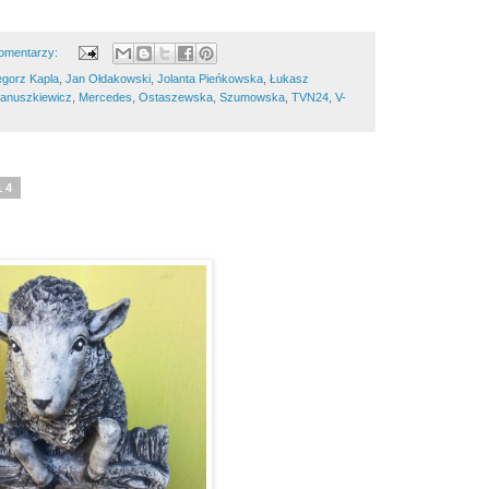
omentarzy:
gorz Kapla
,
Jan Ołdakowski
,
Jolanta Pieńkowska
,
Łukasz
anuszkiewicz
,
Mercedes
,
Ostaszewska
,
Szumowska
,
TVN24
,
V-
14