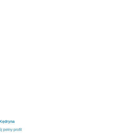
 Kędryna
j pełny profil