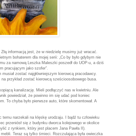
 Złą informacją jest, że w niedzielę musimy już wracać.
ietnym bohaterem dla mojej serii: „Co by było gdybym nie
t temu za namową Leszka Maleszki poszedł do UOP-u, a dziś
m pracującym jako szofer”.
m musiał zostać najgłówniejszym kierowcą pracodawcy.
i na przykład zostać kierowcą sześcioosobowego busa.
opiącą kanalizację. Mieli podłączyć nas w kwietniu. Ale
wnik powiedział, że powinno im się udać pod koniec
m. To chyba było pierwsze auto, które skomentował. A
c temu narzekali na klęskę urodzaju. I bądź tu człowieku
ec przeniósł się z budynku dworca kolejowego w okolice
lić z rynkiem, który jest placem Jana Pawła II).
 mebli. Teraz są tylko śmieci. Rozczulająca była owieczka