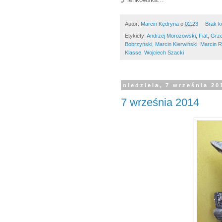
Autor:
Marcin Kędryna
o
02:23
Brak k
Etykiety:
Andrzej Morozowski
,
Fiat
,
Grze
Bobrzyński
,
Marcin Kierwiński
,
Marcin R
Klasse
,
Wojciech Szacki
niedziela, 7 września 20
7 września 2014