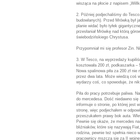
wisząca na płocie z napisem „Wil
2. Później podjechaliśmy do Tesco
budowlanych). Przed Mrówką był j
planie widać było tyłek gigantyc
przesłaniał Mrówkę nad którą górow
świebodzińskiego Chrystusa.
Przypomniał mi się profesor Zin. Ni
3. W Tesco, na wyprzedaży kupiliśm
kosztowała 200 zł, podkaszarka – 
Nowa spalinowa piła za 200 zł nie 
przez dwa lata. Może wiedzą coś wi
wydarzy coś, co spowoduje, że nikt
Piła do pracy potrzebuje paliwa. Na
do mercedesa. Dość niedawno się 
informuje o stronie, po której jes
stronę, więc podjechałem w odpowi
przeszukałem prawy bok auta. Wlew 
Pewnie się okaże, że mercedes na
bliźniaków, które się nazywają Fia
rodzina, pewnie też spełnia nieco
pracownicy mszczą się za II wojnę i