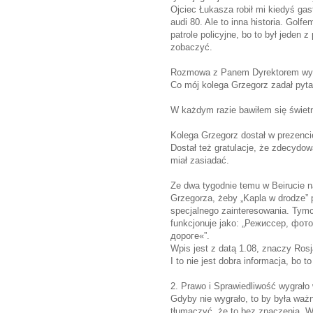
Ojciec Łukasza robił mi kiedyś gast
audi 80. Ale to inna historia. Gol
patrole policyjne, bo to był jeden 
zobaczyć.
Rozmowa z Panem Dyrektorem wygl
Co mój kolega Grzegorz zadał pytan
W każdym razie bawiłem się świet
Kolega Grzegorz dostał w prezencie
Dostał też gratulacje, że zdecydowa
miał zasiadać.
Ze dwa tygodnie temu w Beirucie
Grzegorza, żeby „Kapla w drodze” p
specjalnego zainteresowania. Tymcz
funkcjonuje jako: „Режиссер, фо
дороге«”.
Wpis jest z datą 1.08, znaczy Rosj
I to nie jest dobra informacja, bo
2. Prawo i Sprawiedliwość wygrało 
Gdyby nie wygrało, to by była ważn
tłumaczyć, że to bez znaczenia. W