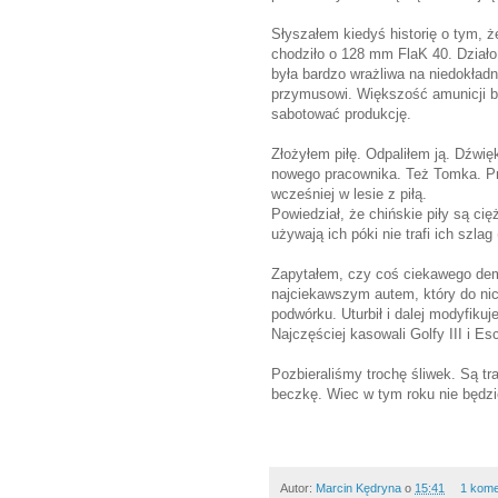
Słyszałem kiedyś historię o tym, ż
chodziło o 128 mm FlaK 40. Działo
była bardzo wrażliwa na niedokład
przymusowi. Większość amunicji by
sabotować produkcję.
Złożyłem piłę. Odpaliłem ją. Dźwię
nowego pracownika. Też Tomka. Pr
wcześniej w lesie z piłą.
Powiedział, że chińskie piły są cię
używają ich póki nie trafi ich szlag 
Zapytałem, czy coś ciekawego dem
najciekawszym autem, który do nic
podwórku. Uturbił i dalej modyfikuje
Najczęściej kasowali Golfy III i Esc
Pozbieraliśmy trochę śliwek. Są tra
beczkę. Wiec w tym roku nie będzie 
Autor:
Marcin Kędryna
o
15:41
1 kome