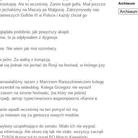
Archiwum
roskopię. Ale to wcześniej. Zanim kupił golfa. Miał jeszcze
fem jechaliśmy na Mazury po Małgosię. Zatrzymywały nas
z pierwszych Golfów III w Polsce i każdy chciał go
ądała podobnie, jak powyższy akapit.
ie, to ja odpływałem z dygresje.
nie. Nie wiem jak moi rozmówcy.
 pióro. Za walkę z korupcją.
ł się jednak nie jechać do Rosji na festiwal, w którego jury
 namawialiśmy razem z Marcinem Ranuszkiewiczem kolegę
rzerobił na wideoblog. Kolega Grzegorz nie wyraził
asem na stronie festiwalu, (na który nie jedzie)
тограф, автор туристического видеопроекта »Капля в
anie wpadli wcześniej na ten pomysł niż my.
 to ja miewam się za geniusza nowych mediów.
wybory uzupełniające do senatu. Miało ich nie wygrać.
a informacja. Ale skoro się tak nie stało, wszyscy zaczęli
 TVN24 tłumaczył to poseł PO Marcin Kierwiński.