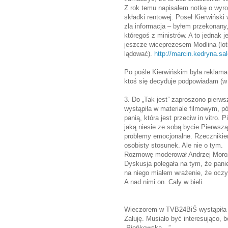
Z rok temu napisałem notkę o wyro
składki rentowej. Poseł Kierwiński 
zła informacja – byłem przekonany
któregoś z ministrów. A to jednak 
jeszcze wiceprezesem Modlina (lot
lądować).
http://marcin.kedryna.sa
Po pośle Kierwińskim była reklama.
ktoś się decyduje podpowiadam 
3. Do „Tak jest” zaproszono pierws
wystąpiła w materiale filmowym, pó
panią, która jest przeciw in vitro
jaką niesie ze sobą bycie Pierwszą
problemy emocjonalne. Rzecznikiem
osobisty stosunek. Ale nie o tym.
Rozmowę moderował Andrzej Moro
Dyskusja polegała na tym, że panie
na niego miałem wrażenie, że oczym
A nad nimi on. Cały w bieli.
Wieczorem w TVB24BiŚ wystąpiła p
Żałuję. Musiało być interesująco,
„Pieńkowska…”