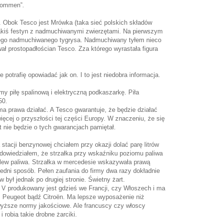
lkommen”.
. Obok Tesco jest Mrówka (taka sieć polskich składów
akiś festyn z nadmuchiwanymi zwierzętami. Na pierwszym
znego nadmuchiwanego tygrysa. Nadmuchiwany tyłem nieco
ał prostopadłościan Tesco. Zza którego wyrastała figura
e potrafię opowiadać jak on. I to jest niedobra informacja.
y piłę spalinową i elektryczną podkaszarkę. Piła
50.
ma prawa działać. A Tesco gwarantuje, że będzie działać
ęcej o przyszłości tej części Europy. W znaczeniu, że się
 nie będzie o tych gwarancjach pamiętał.
 stacji benzynowej chciałem przy okazji dolać parę litrów
dowiedziałem, że strzałka przy wskaźniku poziomu paliwa
t wlew paliwa. Strzałka w mercedesie wskazywała prawą
edni sposób. Pełen zaufania do firmy dwa razy dokładnie
był jednak po drugiej stronie. Świetny żart.
 V produkowany jest gdzieś we Francji, czy Włoszech i ma
t, Peugeot bądź Citroën. Ma lepsze wyposażenie niż
 wyższe normy jakościowe. Ale francuscy czy włoscy
 robią takie drobne żarciki.