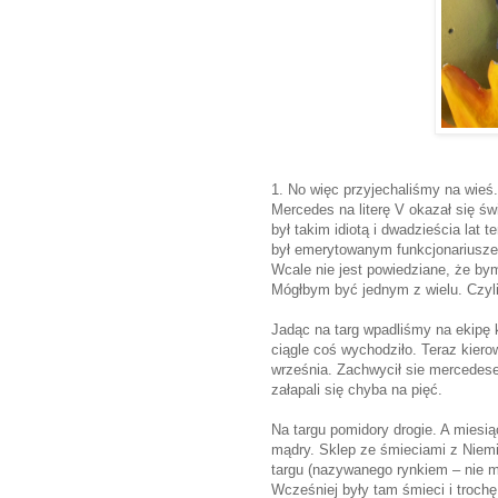
1. No więc przyjechaliśmy na wieś.
Mercedes na literę V okazał się św
był takim idiotą i dwadzieścia la
był emerytowanym funkcjonariusze
Wcale nie jest powiedziane, że by
Mógłbym być jednym z wielu. Czyl
Jadąc na targ wpadliśmy na ekipę k
ciągle coś wychodziło. Teraz kiero
września. Zachwycił sie mercedese
załapali się chyba na pięć.
Na targu pomidory drogie. A miesią
mądry. Sklep ze śmieciami z Niemi
targu (nazywanego rynkiem – nie my
Wcześniej były tam śmieci i trochę