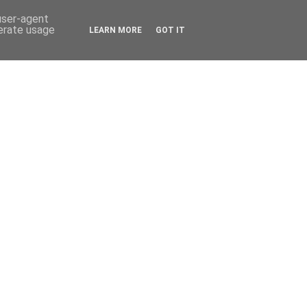
 user-agent
nerate usage
LEARN MORE
GOT IT