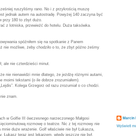
ześniej ruszyliśmy rano. No i z przykrością muszę
jest jednak autem na autostradę. Powyżej 140 zaczyna być
ów przy 180 to zbyt dużo.
rać z lotniska, przewieźć do hotelu. Duża taksówka.
nkowywania spóźniłem się na spotkanie z Panem
 nie możliwe, żeby chodziło o to, że zbyt późno żeśmy
, ale nie czterdzieści minut.
że nie nienawidzi mnie dlatego, że jeżdżę różnymi autami,
e moimi tekstami (o ile dobrze zrozumiałem).
u „Lejdis”. Kolega Grzegorz od razu zrozumiał o co chodzi.
j nie znam.
ach w Golfie III ówczesnego narzeczonego Małgosi
Marcin
ięciominutową rozmowę o teatrze. Nic z tej rozmowy nie
Wyświetl mó
 mnie duże wrażenie. Golf właściwie nie był Łukasza,
y, Łukasz teraz jest lekarzem, wtedy jeszcze nie był.