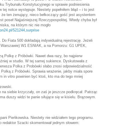
ku Trybunału Konstytucyjnego w sprawie podniesienia
w tej notce występuje. Niestety popełniłem błąd – i to jest
, że ten żenujący, nieco bełkoczący gość jest asystentem
jest poseł Najjaśniejszej Rzeczypospolitej. Wtedy chyba był
niska, na którym nic nie mogło
lon24.pl/521244,surprise
 Do Fiata 500 dokładają indywidualną rejestrację. Jeżeli
(w Warszawie) W1 ESNIAK, a na Pomorzu: G1 UPEK,
zą Polkę z Próbówki. Nawet dwa razy, bo najpierw
źniej w studio. W tej samej sukience. Dyskutowała z
. Pierwsza Polka z Probówki słabo znosi odpowiedzialność
 Polką z Próbówki. Sprawia wrażenie, jakby miała spore
 in vitro powinien być ktoś, kto ma do tego mniej
zowski.
 na siebie krzyczały, on zaś je jeszcze podkręcał. Patrząc
a duszy widzi te panie siłujące się w kisielu. Brązowym.
ani Pieńkowska. Niestety nie widziałem tego programu.
 bo redaktor Szacki skomentował jednym słowem: