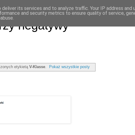
deliver its services and to analyze traffic. Your IP address and
formance and security metrics to ensure quality of service, ge
 abuse.
rzy negatywy
zonych etykietą
V-Klasse
.
Pokaż wszystkie posty