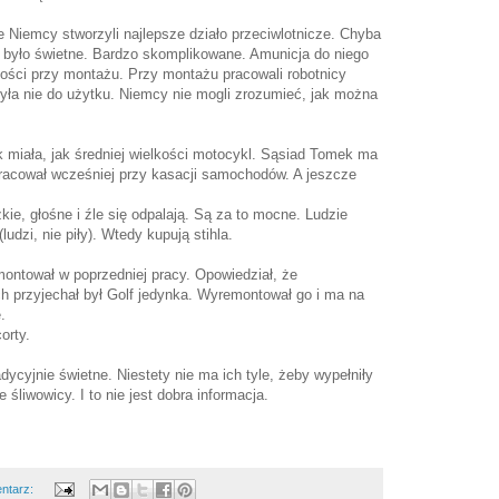
e Niemcy stworzyli najlepsze działo przeciwlotnicze. Chyba
 było świetne. Bardzo skomplikowane. Amunicja do niego
ności przy montażu. Przy montażu pracowali robotnicy
ła nie do użytku. Niemcy nie mogli zrozumieć, jak można
k miała, jak średniej wielkości motocykl. Sąsiad Tomek ma
acował wcześniej przy kasacji samochodów. A jeszcze
żkie, głośne i źle się odpalają. Są za to mocne. Ludzie
(ludzi, nie piły). Wtedy kupują stihla.
ontował w poprzedniej pracy. Opowiedział, że
h przyjechał był Golf jedynka. Wyremontował go i ma na
.
orty.
dycyjnie świetne. Niestety nie ma ich tyle, żeby wypełniły
śliwowicy. I to nie jest dobra informacja.
ntarz: