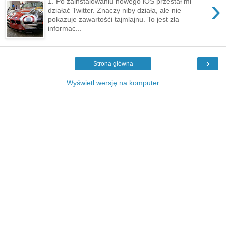
›
1. Po zainstalowaniu nowego iOS przestał mi
działać Twitter. Znaczy niby działa, ale nie
pokazuje zawartośći tajmlajnu. To jest zła
informac...
›
Strona główna
Wyświetl wersję na komputer