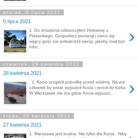
wtorek, 6 lipca 2021
5 lipca 2021
›
1. Do śniadania odtworzyłem Hołownię u
Piaseckiego. Gospodarz pocisnął i nieco się
wijący gość nie potwierdził wersji, jakoby miał być
infor...
czwartek, 29 kwietnia 2021
28 kwietnia 2021
›
1. Kocio urządził pobudkę przed siódmą. Na wsi
człowiek by wstał, wypuścił Kocia i wrócił do łóżka.
W Warszawie nie ma gdzie Kocia wypuści...
środa, 28 kwietnia 2021
27 kwietnia 2021
1. Warszawa jest trudna. Nie tylko dla Kocia. Niby