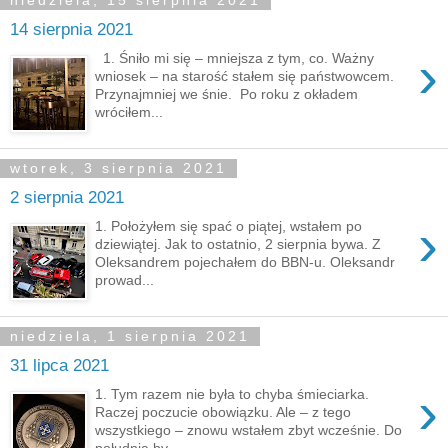
niedziela, 15 sierpnia 2021
14 sierpnia 2021
›
1. Śniło mi się – mniejsza z tym, co. Ważny
wniosek – na starość stałem się państwowcem.
Przynajmniej we śnie. Po roku z okładem
wróciłem...
wtorek, 3 sierpnia 2021
2 sierpnia 2021
›
1. Położyłem się spać o piątej, wstałem po
dziewiątej. Jak to ostatnio, 2 sierpnia bywa. Z
Oleksandrem pojechałem do BBN-u. Oleksandr
prowad...
niedziela, 1 sierpnia 2021
31 lipca 2021
›
1. Tym razem nie była to chyba śmieciarka.
Raczej poczucie obowiązku. Ale – z tego
wszystkiego – znowu wstałem zbyt wcześnie. Do
południa by...