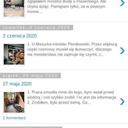
›
oglądałem ministra Budę u Piaseckiego. Ale
chyba śpiąc. Pamiętam tylko, że w pewnym
mome...
czwartek, 4 czerwca 2020
2 czerwca 2020
›
1. U Mazurka minister Piontkowski. Przez większą
część rozmowy musiał się tłumaczyć, dlaczego
nie ministerstwo nie zajmuje się czymś, c...
piątek, 29 maja 2020
27 maja 2020
1. Praca zmusiła mnie do tego, bym wstał przed
›
siódmą i coś szybko zrobił. I to jest zła informacja.
2. Zrobiłem, było przed ósmą. Co...
1 komentarz: