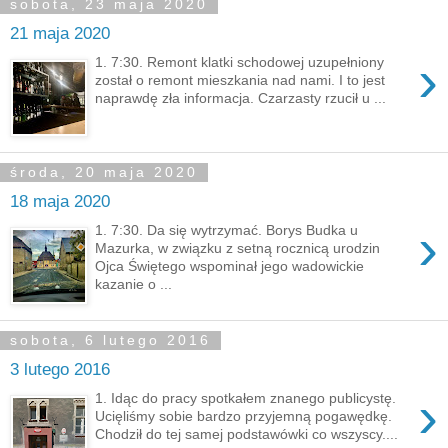
sobota, 23 maja 2020
21 maja 2020
›
1. 7:30. Remont klatki schodowej uzupełniony
został o remont mieszkania nad nami. I to jest
naprawdę zła informacja. Czarzasty rzucił u ...
środa, 20 maja 2020
18 maja 2020
›
1. 7:30. Da się wytrzymać. Borys Budka u
Mazurka, w związku z setną rocznicą urodzin
Ojca Świętego wspominał jego wadowickie
kazanie o ...
sobota, 6 lutego 2016
3 lutego 2016
›
1. Idąc do pracy spotkałem znanego publicystę.
Ucięliśmy sobie bardzo przyjemną pogawędkę.
Chodził do tej samej podstawówki co wszyscy....