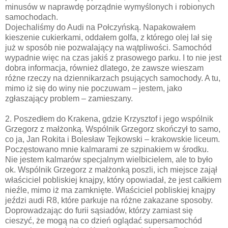
minusów w naprawdę porządnie wymyślonych i robionych
samochodach.
Dojechaliśmy do Audi na Połczyńską. Napakowałem
kieszenie cukierkami, oddałem golfa, z którego olej lał się
już w sposób nie pozwalający na wątpliwości. Samochód
wypadnie więc na czas jakiś z prasowego parku. I to nie jest
dobra informacja, również dlatego, że zawsze wieszam
różne rzeczy na dziennikarzach psujących samochody. A tu,
mimo iż się do winy nie poczuwam – jestem, jako
zgłaszający problem – zamieszany.
2. Poszedłem do Krakena, gdzie Krzysztof i jego wspólnik
Grzegorz z małżonką. Wspólnik Grzegorz skończył to samo,
co ja, Jan Rokita i Bolesław Tejkowski – krakowskie liceum.
Poczęstowano mnie kalmarami ze szpinakiem w środku.
Nie jestem kalmarów specjalnym wielbicielem, ale to było
ok. Wspólnik Grzegorz z małżonką poszli, ich miejsce zajął
właściciel pobliskiej knajpy, który opowiadał, że jest całkiem
nieźle, mimo iż ma zamknięte. Właściciel pobliskiej knajpy
jeździ audi R8, które parkuje na różne zakazane sposoby.
Doprowadzając do furii sąsiadów, którzy zamiast się
cieszyć, że mogą na co dzień oglądać supersamochód