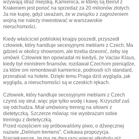
wzywają straż miejską. Kamienica, w której są Beirut z
Krakenem jest ponoć na sprzedaż za 20 milionów złotych.
Ja nie kupię, gdyż uważam, że w związku z zagrożeniem
wojną nie należy inwestować w warszawskie
nieruchomości.
Kiedy właściciel pobliskiej knajpy poszedł, przyszedł
człowiek, który handluje secesyjnymi meblami z Czech. Ma
gdzieś w okolicy showroom, ale trzeba dzwonić, żeby się
umówił. Człowiek ten opowiadał mi kiedyś, że Vaclav Klaus,
kiedy był ministrem finansów, rozdawał Czechom pieniądze,
za które oni remontowali kamienice, podnosili ich standard,
przerabiali na hotele. Dzięki temu Praga dziś wygląda, jak
wygląda, a nieruchomości są w czeskich rękach.
Człowiek, który handluje secesyjnymi meblami z Czech
czymś się struł, więc pije tylko wodę i kawę. Krzysztof zaś
się odchudza. Miał umówiony trening na siłowni z
dietetyczką. Szczerze mówiąc nie wyobrażam sobie
treningu z dietetyczką.
Przed rozejściem się próbowaliśmy piwo, o dźwięcznej
nazwie „Delirium tremens”. Ciekawa propozycja.
Najciekawsze, że ma ze dwa razy więcej alkoholu niż