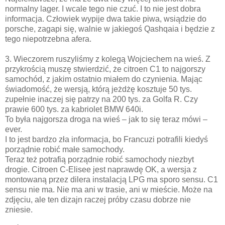
normalny lager. I wcale tego nie czuć. I to nie jest dobra
informacja. Człowiek wypije dwa takie piwa, wsiądzie do
porsche, zagapi się, walnie w jakiegoś Qashqaia i będzie z
tego niepotrzebna afera.
3. Wieczorem ruszyliśmy z kolegą Wojciechem na wieś. Z
przykrością muszę stwierdzić, że citroen C1 to najgorszy
samochód, z jakim ostatnio miałem do czynienia. Mając
świadomość, że wersją, którą jeżdżę kosztuje 50 tys.
zupełnie inaczej się patrzy na 200 tys. za Golfa R. Czy
prawie 600 tys. za kabriolet BMW 640i.
To była najgorsza droga na wieś – jak to się teraz mówi –
ever.
I to jest bardzo zła informacja, bo Francuzi potrafili kiedyś
porządnie robić małe samochody.
Teraz też potrafią porządnie robić samochody niezbyt
drogie. Citroen C-Elisee jest naprawdę OK, a wersja z
montowaną przez dilera instalacją LPG ma sporo sensu. C1
sensu nie ma. Nie ma ani w trasie, ani w mieście. Może na
zdjęciu, ale ten dizajn raczej próby czasu dobrze nie
zniesie.