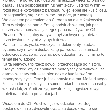
którego nie powtórzę. Pozwolił mi jeszcze wjechać 640i do
garażu. Tam gospodarskim ruchem złożył lusterko w mini ­–
różni ludzie korzystają z parkingu, więc lepiej nie kusić losu.
Pożegnaliśmy się, Kamil wrócił na górę, ja z kolegą
Wojciechem pojechałem do Citroena na aleję Krakowską.
Tam czekając na panią Emilię podsłuchiwałem, jak pan
sprzedawca namawiał jakiegoś pana na używane C4
Picasso. Potencjalny nabywca był zachwycony roletami
przeciwsłonecznymi w tylnych drzwiach.
Pani Emilia przyszła, wręczyła mi dokumenty i zadała
pytanie, czy miałem dostać kartę paliwową. Ja, zamiast
odpowiedzieć, że na pewno, powiedziałem, że nic mi na ten
temat nie wiadomo.
Karta paliwowa to rzecz powoli przechodząca do historii.
Kiedyś, przed laty dziennikarze motoryzacyjni tankowali za
darmo, w znaczeniu – za pieniądze z budżetów firm
motoryzacyjnych. Teraz już tak prawie nie ma. Może dlatego,
że liczba ludzi piszących o samochodach na różne sposoby
wzrosła tak, że Audi zrezygnowało z pięciogwiazdkowych
hoteli na polskich prezentacjach.
Wsiadłem do C1. Po chwili już wiedziałem, że Bóg
postanowił mnie zdyscyplinować, za doszukiwanie się