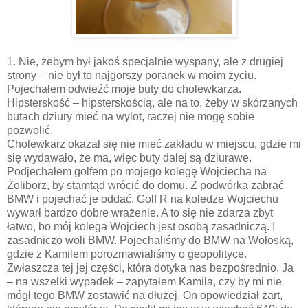
1. Nie, żebym był jakoś specjalnie wyspany, ale z drugiej
strony – nie był to najgorszy poranek w moim życiu.
Pojechałem odwieźć moje buty do cholewkarza.
Hipsterskość – hipsterskością, ale na to, żeby w skórzanych
butach dziury mieć na wylot, raczej nie mogę sobie
pozwolić.
Cholewkarz okazał się nie mieć zakładu w miejscu, gdzie mi
się wydawało, że ma, więc buty dalej są dziurawe.
Podjechałem golfem po mojego kolegę Wojciecha na
Żoliborz, by stamtąd wrócić do domu. Z podwórka zabrać
BMW i pojechać je oddać. Golf R na koledze Wojciechu
wywarł bardzo dobre wrażenie. A to się nie zdarza zbyt
łatwo, bo mój kolega Wojciech jest osobą zasadniczą. I
zasadniczo woli BMW. Pojechaliśmy do BMW na Wołoską,
gdzie z Kamilem porozmawialiśmy o geopolityce.
Zwłaszcza tej jej części, która dotyka nas bezpośrednio. Ja
– na wszelki wypadek – zapytałem Kamila, czy by mi nie
mógł tego BMW zostawić na dłużej. On opowiedział żart,