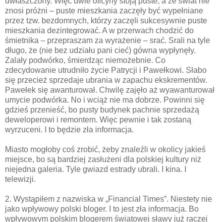
uwłaszczony. Więc dwie oficyny stoją puste, a że świat nie
znosi próżni – puste mieszkania zaczęły być wypełniane
przez tzw. bezdomnych, którzy zaczęli sukcesywnie puste
mieszkania dezintegrować. A w przerwach chodzić do
śmietnika – przepraszam za wyrażenie – srać. Srali na tyle
długo, że (nie bez udziału pani cieć) gówna wypłynęły.
Zalały podwórko, śmierdząc niemożebnie. Co
zdecydowanie utrudniło życie Patrycji i Pawełkowi. Słabo
się przecież sprzedaje ubrania w zapachu ekskrementów.
Pawełek się awanturował. Chwilę zajęło aż wyawanturował
umycie podwórka. No i wciąż nie ma dobrze. Powinni się
gdzieś przenieść, bo pusty budynek pachnie sprzedażą
deweloperowi i remontem. Więc pewnie i tak zostaną
wyrzuceni. I to będzie zła informacja.
Miasto mogłoby coś zrobić, żeby znaleźli w okolicy jakieś
miejsce, bo są bardziej zasłużeni dla polskiej kultury niż
niejedna galeria. Tyle gwiazd estrady ubrali. I kina. I
telewizji.
2. Wystąpiłem z nazwiska w „Financial Times”. Niestety nie
jako wpływowy polski bloger. I to jest zła informacja. Bo
wpływowym polskim blogerem światowej sławy już raczej