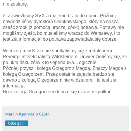
nie zostanę.
3. Zawieźliśmy SVX-a mojemu bratu do domu. Później
nawiedziliśmy dyrektora Ołdakowskiego, który na naszą
cześć zrobił (z pomocą uroczej córki) potrawę. Potrawy nie
mogliśmy zjeść, bo musieliśmy wracać do Warszawy. I to
jest zła informacja, bo potrawa zapowiadała się dobrze.
Wieczorem w Krakenie spotkaliśmy się z redaktorem
Pereirą i intelektualistą Wildsteinem. Dowiedzieliśmy się, że
po ukraińsku żółwik to черепашка. Logicznie.
Później przyszli kolega Grzegorz z Magdą. Znaczy Magda z
kolegą Grzegorzem. Przez ostatnie zajęcia bardzo się
dawno z kolegą Grzegorzem nie widziałem. I to jest zła
informacja.
Bo z kolegą Grzegorzem dobrze się czasem spotkać.
Marcin Kędryna
o
01:44
Udostępnij