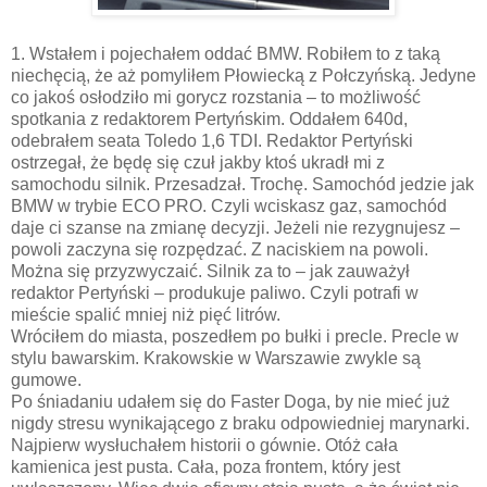
1. Wstałem i pojechałem oddać BMW. Robiłem to z taką
niechęcią, że aż pomyliłem Płowiecką z Połczyńską. Jedyne
co jakoś osłodziło mi gorycz rozstania – to możliwość
spotkania z redaktorem Pertyńskim. Oddałem 640d,
odebrałem seata Toledo 1,6 TDI. Redaktor Pertyński
ostrzegał, że będę się czuł jakby ktoś ukradł mi z
samochodu silnik. Przesadzał. Trochę. Samochód jedzie jak
BMW w trybie ECO PRO. Czyli wciskasz gaz, samochód
daje ci szanse na zmianę decyzji. Jeżeli nie rezygnujesz –
powoli zaczyna się rozpędzać. Z naciskiem na powoli.
Można się przyzwyczaić. Silnik za to – jak zauważył
redaktor Pertyński – produkuje paliwo. Czyli potrafi w
mieście spalić mniej niż pięć litrów.
Wróciłem do miasta, poszedłem po bułki i precle. Precle w
stylu bawarskim. Krakowskie w Warszawie zwykle są
gumowe.
Po śniadaniu udałem się do Faster Doga, by nie mieć już
nigdy stresu wynikającego z braku odpowiedniej marynarki.
Najpierw wysłuchałem historii o gównie. Otóż cała
kamienica jest pusta. Cała, poza frontem, który jest