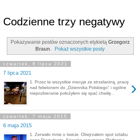
Codzienne trzy negatywy
Pokazywanie postów oznaczonych etykietą
Grzegorz
Braun
.
Pokaż wszystkie posty
czwartek, 8 lipca 2021
7 lipca 2021
›
1. Przez te wszystkie mecyje ze strzelaniną, pracę
nad felietonem do „Dziennika Polskiego” i ogólne
niepozbieranie położyłem się spać chwilę...
czwartek, 7 maja 2015
6 maja 2015
1. Zerwało mnie o świcie. Obejrzałem spot sztabu
pana Prezydenta. Szeroko rozumiana Platforma