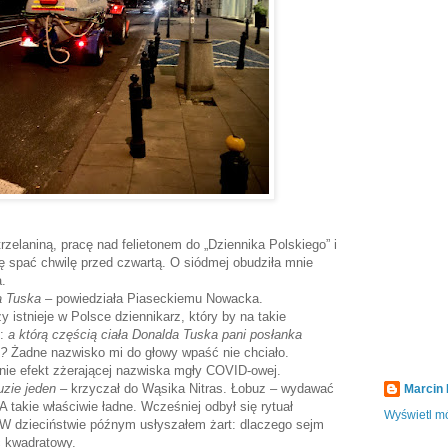
rzelaniną, pracę nad felietonem do „Dziennika Polskiego” i
ię spać chwilę przed czwartą. O siódmej obudziła mnie
a.
a Tuska
– powiedziała Piaseckiemu Nowacka.
y istnieje w Polsce dziennikarz, który by na takie
m:
a którą częścią ciała Donalda Tuska pani posłanka
ą?
Żadne nazwisko mi do głowy wpaść nie chciało.
 nie efekt zżerającej nazwiska mgły COVID-owej.
uzie jeden
– krzyczał do Wąsika Nitras. Łobuz – wydawać
Marcin
 takie właściwie ładne. Wcześniej odbył się rytuał
Wyświetl mó
W dzieciństwie późnym usłyszałem żart: dlaczego sejm
ć kwadratowy.