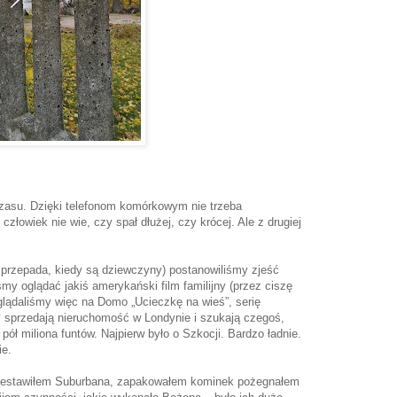
czasu. Dzięki telefonom komórkowym nie trzeba
człowiek nie wie, czy spał dłużej, czy krócej. Ale z drugiej
przepada, kiedy są dziewczyny) postanowiliśmy zjeść
śmy oglądać jakiś amerykański film familijny (przez ciszę
Oglądaliśmy więc na Domo „Ucieczkę na wieś”, serię
 sprzedają nieruchomość w Londynie i szukają czegoś,
pół miliona funtów. Najpierw było o Szkocji. Bardzo ładnie.
ie.
przestawiłem Suburbana, zapakowałem kominek pożegnałem