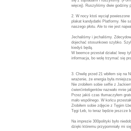
się z sąsiadami i ruszyliśmy. (Po
więcej). Ruszyliśmy dwie godziny pó
2. W nocy ktoś wyciął powieszone
plakat kandydatki Platformy. Nie 
naszego płotu. Ale to nie jest najw
Jechaliśmy i jechaliśmy. Zdecydow
dojechać stosunkowo szybko. Szybc
kiedyś będą.
W beemce przestał działać lewy ty
informacja, bo wolę trzymać się pra
3. Chwilę przed 21 wbiłem się na
wrażenie, że energia była mniejsza
Nie zrobiłem sobie selfie z Jackie
ćwierćinteligentów nazwało mnie j
Przez jakiś czas tłumaczyłem gra
mało wspólnego. W końcu przestałem
Zrobiłem sobie zdjęcie z Tęgim Łbem
Tęgi Łeb, to teraz będzie jeszcze 
Na imprezie 300polityki było niedo
dzięki któremu przypomniały mi si