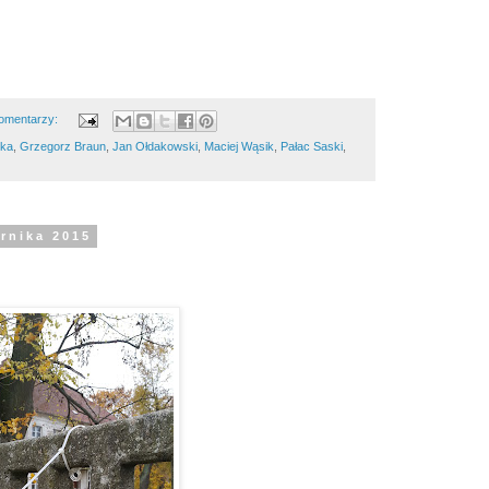
omentarzy:
ska
,
Grzegorz Braun
,
Jan Ołdakowski
,
Maciej Wąsik
,
Pałac Saski
,
ernika 2015