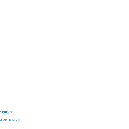
 Kędryna
j pełny profil