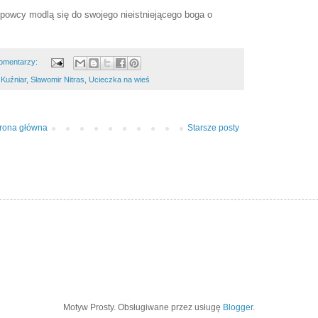
ępowcy modlą się do swojego nieistniejącego boga o
omentarzy:
 Kuźniar
,
Sławomir Nitras
,
Ucieczka na wieś
trona główna
Starsze posty
Motyw Prosty. Obsługiwane przez usługę
Blogger
.