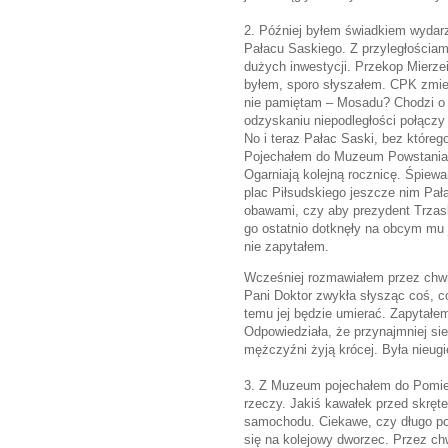
2. Później byłem świadkiem wydar
Pałacu Saskiego. Z przyległościam
dużych inwestycji. Przekop Mierze
byłem, sporo słyszałem. CPK zmieni
nie pamiętam – Mosadu? Chodzi o 
odzyskaniu niepodległości połączy 
No i teraz Pałac Saski, bez które
Pojechałem do Muzeum Powstania.
Ogarniają kolejną rocznicę. Śpiew
plac Piłsudskiego jeszcze nim Pa
obawami, czy aby prezydent Trzask
go ostatnio dotknęły na obcym mu 
nie zapytałem.
Wcześniej rozmawiałem przez chwi
Pani Doktor zwykła słysząc coś, co
temu jej będzie umierać. Zapytałe
Odpowiedziała, że przynajmniej s
mężczyźni żyją krócej. Była nieugi
3. Z Muzeum pojechałem do Pomiech
rzeczy. Jakiś kawałek przed skręt
samochodu. Ciekawe, czy długo pol
się na kolejowy dworzec. Przez ch