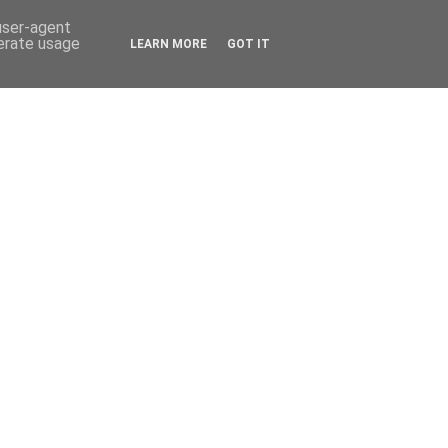
 user-agent
nerate usage
LEARN MORE
GOT IT