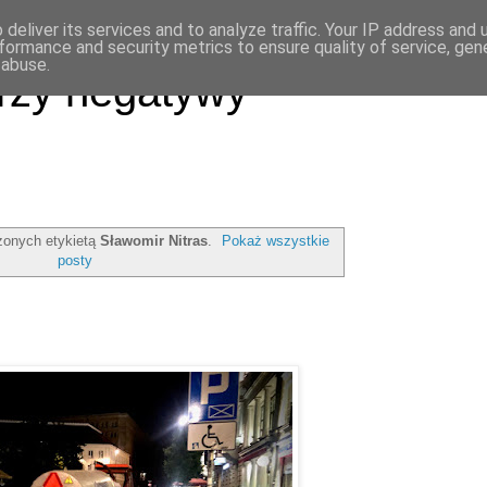
deliver its services and to analyze traffic. Your IP address and
formance and security metrics to ensure quality of service, ge
 abuse.
rzy negatywy
onych etykietą
Sławomir Nitras
.
Pokaż wszystkie
posty