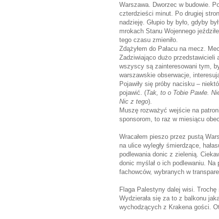
Warszawa. Dworzec w budowie. Po
czterdzieści minut. Po drugiej str
nadzieję. Głupio by było, gdyby b
mrokach Stanu Wojennego jeździłem
tego czasu zmieniło.
Zdążyłem do Pałacu na mecz. Mecz 
Zadziwiająco dużo przedstawicieli 
wszyscy są zainteresowani tym, bym
warszawskie obserwacje, interesuj
Pojawiły się próby nacisku – niek
pojawić. (
Tak, to o Tobie Pawle. N
Nic z tego
).
Muszę rozważyć wejście na patroni
sponsorom, to raz w miesiącu ob
Wracałem pieszo przez pustą Warsz
na ulice wyległy śmierdzące, hała
podlewania donic z zielenią. Cieka
donic myślał o ich podlewaniu. Na
fachowców, wybranych w transpar
Flaga Palestyny dalej wisi. Trochę 
Wydzierała się za to z balkonu jak
wychodzących z Krakena gości. Ot