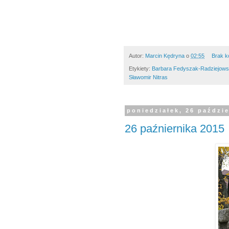
Autor:
Marcin Kędryna
o
02:55
Brak k
Etykiety:
Barbara Fedyszak-Radziejow
Sławomir Nitras
poniedziałek, 26 paździ
26 paźniernika 2015