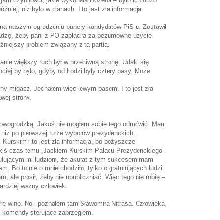
mijam czynności, jakie wykonała Bożena – było ich dużo
źniej, niż było w planach. I to jest zła informacja.
 na naszym ogrodzeniu banery kandydatów PiS-u. Zostawił
sądzę, żeby pani z PO zapłaciła za bezumowne użycie
ażniejszy problem związany z tą partią.
anie większy ruch był w przeciwną stronę. Udało się
iej by było, gdyby od Łodzi były cztery pasy. Może
lny migacz. Jechałem więc lewym pasem. I to jest zła
wej strony.
 Nowogrodzką. Jakoś nie mogłem sobie tego odmówić. Mam
 niż po pierwszej turze wyborów prezydenckich.
m Kurskim i to jest zła informacja, bo bożyszcze
akiś czas temu „Jackiem Kurskim Pałacu Prezydenckiego”.
tulującym mi ludziom, że akurat z tym sukcesem mam
. Bo to nie o mnie chodziło, tylko o gratulujących ludzi.
, ale prosił, żeby nie upubliczniać. Więc tego nie robię –
bardziej ważny człowiek.
bre wino. No i poznałem tam Sławomira Nitrasa. Człowieka,
ę komendy sterujące zaprzęgiem.