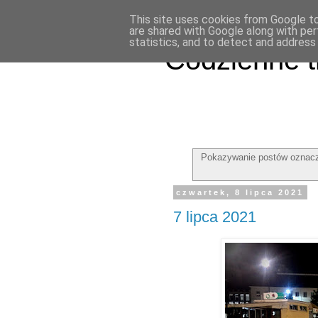
This site uses cookies from Google to 
are shared with Google along with per
statistics, and to detect and address
Codzienne t
Pokazywanie postów oznacz
czwartek, 8 lipca 2021
7 lipca 2021