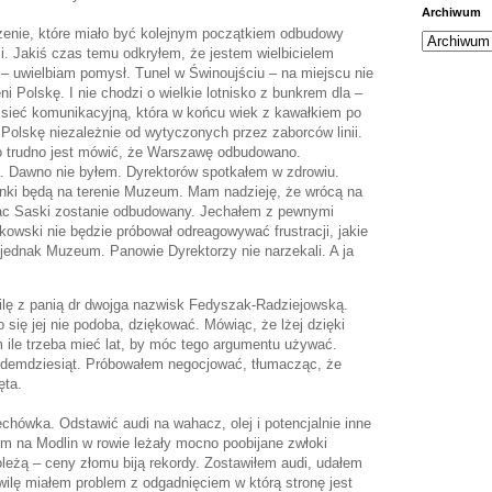
Archiwum
zenie, które miało być kolejnym początkiem odbudowy
i. Jakiś czas temu odkryłem, że jestem wielbicielem
i– uwielbiam pomysł. Tunel w Świnoujściu – na miejscu nie
 Polskę. I nie chodzi o wielkie lotnisko z bunkrem dla –
sieć komunikacyjną, która w końcu wiek z kawałkiem po
Polskę niezależnie od wytyczonych przez zaborców linii.
go trudno jest mówić, że Warszawę odbudowano.
 Dawno nie byłem. Dyrektorów spotkałem w zdrowiu.
anki będą na terenie Muzeum. Mam nadzieję, że wrócą na
łac Saski zostanie odbudowany. Jechałem z pewnymi
owski nie będzie próbował odreagowywać frustracji, jakie
jednak Muzeum. Panowie Dyrektorzy nie narzekali. A ja
lę z panią dr dwojga nazwisk Fedyszak-Radziejowską.
 się jej nie podoba, dziękować. Mówiąc, że lżej dzięki
m ile trzeba mieć lat, by móc tego argumentu używać.
iedemdziesiąt. Próbowałem negocjować, tłumacząc, że
ęta.
ówka. Odstawić audi na wahacz, olej i potencjalnie inne
em na Modlin w rowie leżały mocno poobijane zwłoki
eżą – ceny złomu biją rekordy. Zostawiłem audi, udałem
wilę miałem problem z odgadnięciem w którą stronę jest