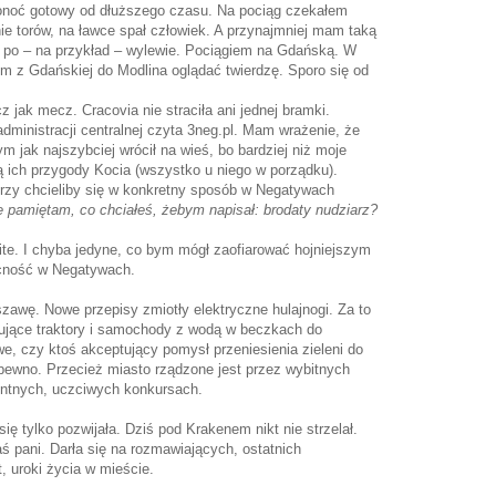
noć gotowy od dłuższego czasu. Na pociąg czekałem
onie torów, na ławce spał człowiek. A przynajmniej mam taką
ył po – na przykład – wylewie. Pociągiem na Gdańską. W
 z Gdańskiej do Modlina oglądać twierdzę. Sporo się od
jak mecz. Cracovia nie straciła ani jednej bramki.
administracji centralnej czyta 3neg.pl. Mam wrażenie, że
 jak najszybciej wrócił na wieś, bo bardziej niż moje
ą ich przygody Kocia (wszystko u niego w porządku).
tórzy chcieliby się w konkretny sposób w Negatywach
ie pamiętam, co chciałeś, żebym napisał: brodaty nudziarz?
te. I chyba jedyne, co bym mógł zaofiarować hojniejszym
ecność w Negatywach.
awę. Nowe przepisy zmiotły elektryczne hulajnogi. Za to
sujące traktory i samochody z wodą w beczkach do
we, czy ktoś akceptujący pomysł przeniesienia zieleni do
 pewno. Przecież miasto rządzone jest przez wybitnych
entnych, uczciwych konkursach.
się tylko pozwijała. Dziś pod Krakenem nikt nie strzelał.
aś pani. Darła się na rozmawiających, ostatnich
, uroki życia w mieście.