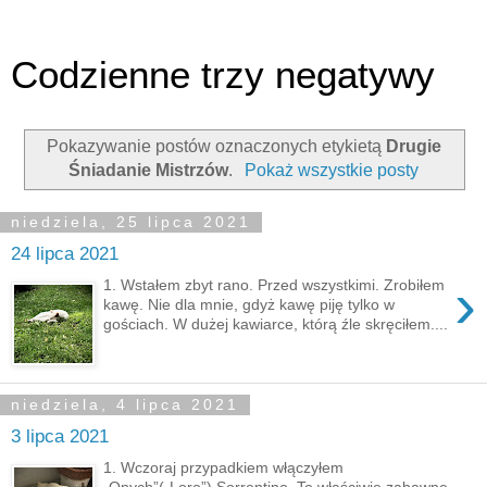
Codzienne trzy negatywy
Pokazywanie postów oznaczonych etykietą
Drugie
Śniadanie Mistrzów
.
Pokaż wszystkie posty
niedziela, 25 lipca 2021
24 lipca 2021
›
1. Wstałem zbyt rano. Przed wszystkimi. Zrobiłem
kawę. Nie dla mnie, gdyż kawę piję tylko w
gościach. W dużej kawiarce, którą źle skręciłem....
niedziela, 4 lipca 2021
3 lipca 2021
1. Wczoraj przypadkiem włączyłem
„Onych”(„Loro”) Sorrentino. To właściwie zabawne