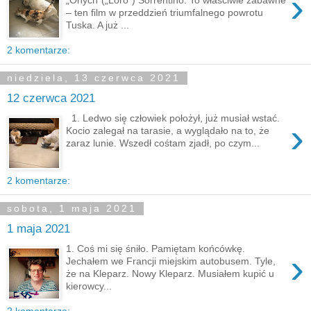
›
– ten film w przeddzień triumfalnego powrotu
Tuska. A już ...
2 komentarze:
niedziela, 13 czerwca 2021
12 czerwca 2021
1. Ledwo się człowiek położył, już musiał wstać.
›
Kocio zalegał na tarasie, a wyglądało na to, że
zaraz lunie. Wszedł cośtam zjadł, po czym...
2 komentarze:
sobota, 1 maja 2021
1 maja 2021
1. Coś mi się śniło. Pamiętam końcówkę.
›
Jechałem we Francji miejskim autobusem. Tyle,
że na Kleparz. Nowy Kleparz. Musiałem kupić u
kierowcy...
2 komentarze: