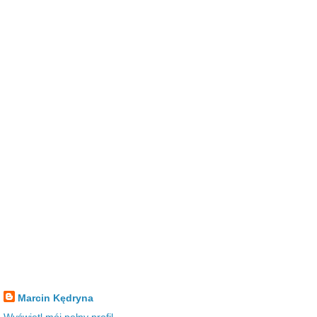
Marcin Kędryna
Wyświetl mój pełny profil