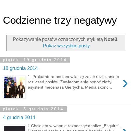
Codzienne trzy negatywy
Pokazywanie postów oznaczonych etykietą
Note3
.
Pokaż wszystkie posty
piątek, 19 grudnia 2014
18 grudnia 2014
›
1. Prokuratura postanowiła się zająć rozliczaniem
rozliczeń posłów. Zawiadomienie ponoć złożył
asystent mecenasa Giertycha. Media skonc...
piątek, 5 grudnia 2014
4 grudnia 2014
l. Chciałem w wannie rozpocząć analizę „Esquire”.
Niestety okazało się, że czytanie bez okularów